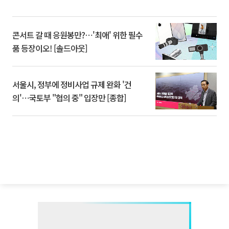
콘서트 갈 때 응원봉만?⋯'최애' 위한 필수
품 등장이오! [솔드아웃]
서울시, 정부에 정비사업 규제 완화 '건
의'⋯국토부 "협의 중" 입장만 [종합]