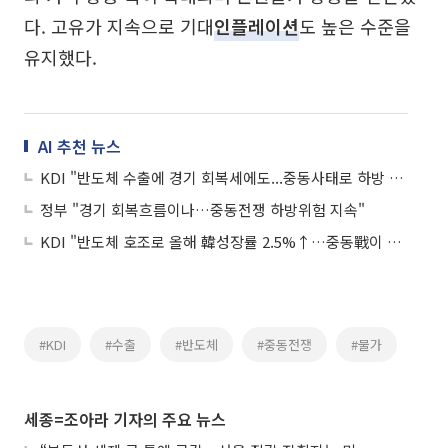
다. 고유가 지속으로 기대
인플레이션
도 높은 수준을
유지했다.
AI 추천 뉴스
KDI "반도체 수출에 경기 회복세에도...중동사태로 하방 위험 여전"
정부 "경기 회복흐름이나…중동전쟁 하방위험 지속"
KDI "반도체 호조로 올해 韓성장률 2.5%↑…중동戰이 0.5%p 낮춰"
#KDI
#수출
#반도체
#중동전쟁
#물가
세종=조아라 기자의 주요 뉴스