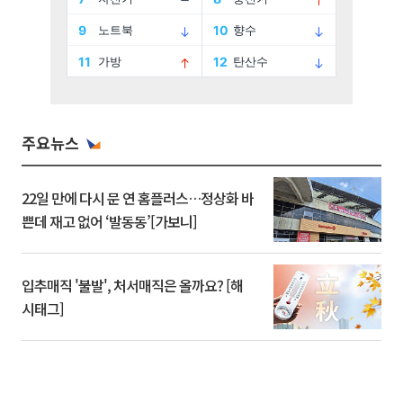
주요뉴스
22일 만에 다시 문 연 홈플러스…정상화 바
쁜데 재고 없어 ‘발동동’[가보니]
입추매직 '불발', 처서매직은 올까요? [해
시태그]