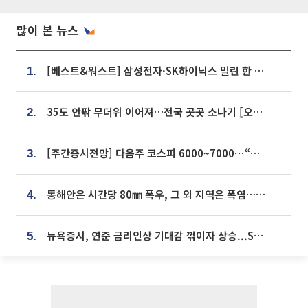
많이 본 뉴스
[베스트&워스트] 삼성전자·SK하이닉스 밀린 한 주…상상인증권은 85% 급등
1.
35도 안팎 무더위 이어져…전국 곳곳 소나기 [오늘 날씨]
2.
[주간증시전망] 다음주 코스피 6000~7000⋯“外人 수급은 정책이 변수”
3.
동해안은 시간당 80㎜ 폭우, 그 외 지역은 폭염…‘극과 극 날씨’
4.
뉴욕증시, 연준 금리인상 기대감 꺾이자 상승...S&P500 사상 최고치 [종합]
5.