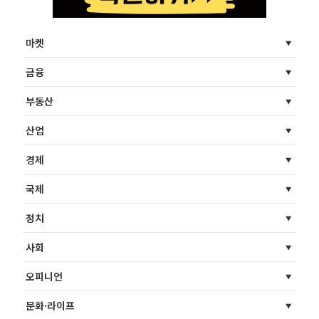
마켓
금융
부동산
산업
경제
국제
정치
사회
오피니언
문화·라이프