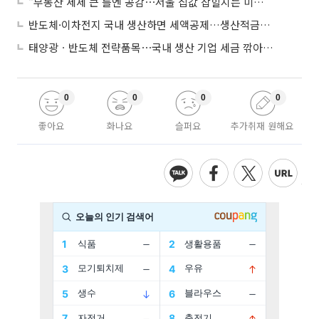
“부동산 세제 큰 틀엔 공감⋯서울 집값 잡힐지는 미지수”
반도체·이차전지 국내 생산하면 세액공제…생산적금융 ISA 신설
태양광ㆍ반도체 전략품목⋯국내 생산 기업 세금 깎아준다
0
0
0
0
좋아요
화나요
슬퍼요
추가취재 원해요