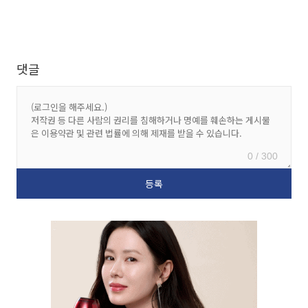
댓글
0 / 300