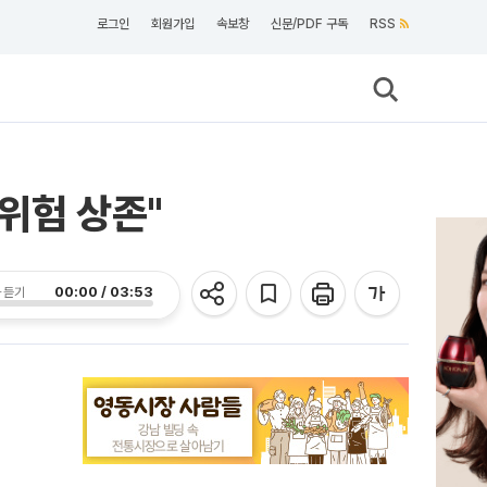
로그인
회원가입
속보창
신문/PDF 구독
RSS
 위험 상존"
00:00 / 03:53
 듣기