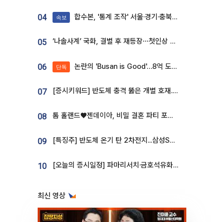
합수본, '통계 조작' 서울·경기·충북 선관위 등 추가 압수수색
04
속보
‘나솔사계’ 국화, 결별 후 재등장⋯첫인상 투표 휩쓸고 ‘인기녀’ 등극
05
논란의 'Busan is Good'…8억 도시브랜드, 용산 대통령실 CI 업체가 수행
06
단독
[증시키워드] 반도체 충격 뚫은 개별 호재...포스코퓨처엠·에코프로·한화솔루션 '눈길'
07
톰 홀랜드♥젠데이아, 비밀 결혼 파티 포착⋯호텔 대관비만 9억
08
[특징주] 반도체 온기 탄 2차전지...삼성SDI, 장 초반 7% 넘게 껑충
09
[오늘의 증시일정] 파마리서치·금호석유화학·코오롱인더·상상인증권 등
10
최신 영상