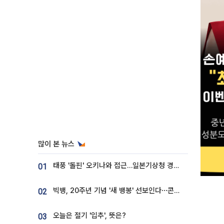
많이 본 뉴스
태풍 '돌핀' 오키나와 접근…일본기상청 경로 업데이트
01
빅뱅, 20주년 기념 '새 뱅봉' 선보인다⋯콘서트 앞두고 팝업 개최
02
오늘은 절기 '입추', 뜻은?
03