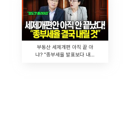
부동산 세제개편 아직 끝 아
냐? "종부세율 발표보다 내릴
것" 장기거주·양도세 전망 I 집
땅지성 I 김인만, 진미윤