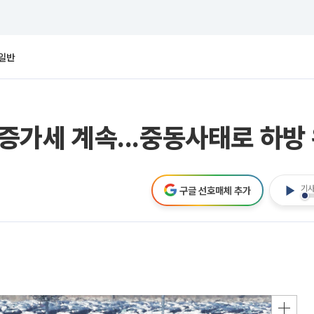
일반
 증가세 계속...중동사태로 하방
기사
구글 선호매체 추가