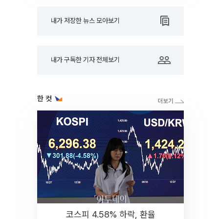
내가 저장한 뉴스 모아보기
내가 구독한 기자 전체보기
한 컷
코스피 4.58% 하락, 환율