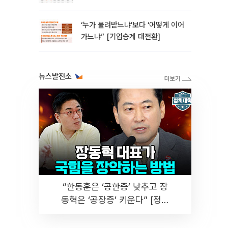
‘누가 물려받느냐’보다 ‘어떻게 이어
가느냐” [기업승계 대전환]
뉴스발전소
“한동훈은 ‘공한증’ 낮추고 장
동혁은 ‘공장증’ 키운다” [정치
대학]