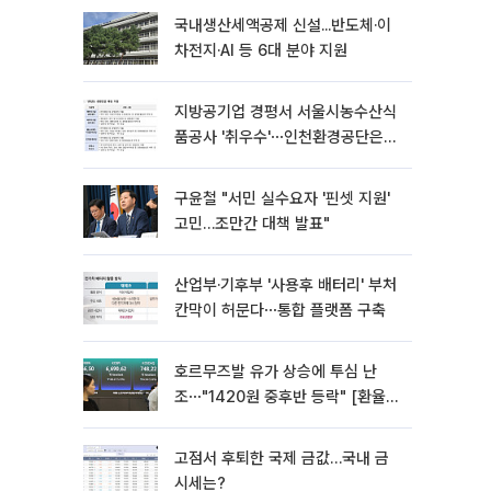
국내생산세액공제 신설...반도체·이
차전지·AI 등 6대 분야 지원
지방공기업 경평서 서울시농수산식
품공사 '취우수'⋯인천환경공단은
'낙제점'
구윤철 "서민 실수요자 '핀셋 지원'
고민…조만간 대책 발표"
산업부·기후부 '사용후 배터리' 부처
칸막이 허문다⋯통합 플랫폼 구축
호르무즈발 유가 상승에 투심 난
조⋯"1420원 중후반 등락" [환율전
망]
고점서 후퇴한 국제 금값…국내 금
시세는?