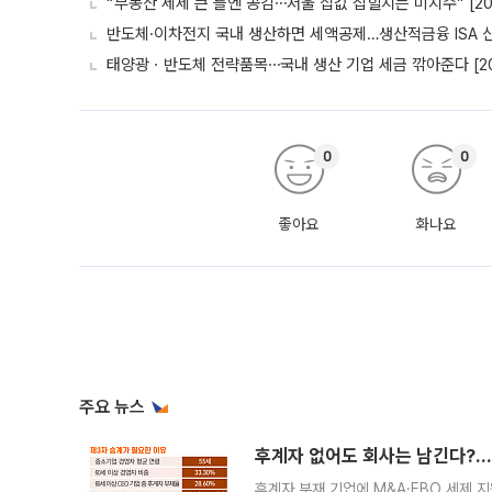
“부동산 세제 큰 틀엔 공감⋯서울 집값 잡힐지는 미지수” [20
반도체·이차전지 국내 생산하면 세액공제…생산적금융 ISA 신설
태양광ㆍ반도체 전략품목⋯국내 생산 기업 세금 깎아준다 [20
0
0
좋아요
화나요
주요 뉴스
후계자 없어도 회사는 남긴다?…‘
후계자 부재 기업에 M&A·EBO 세제 