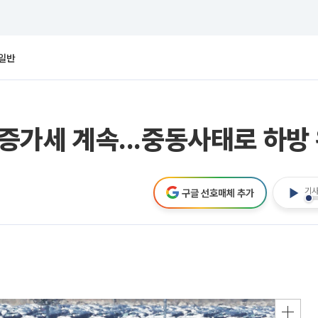
일반
 증가세 계속...중동사태로 하방
기사
구글 선호매체 추가