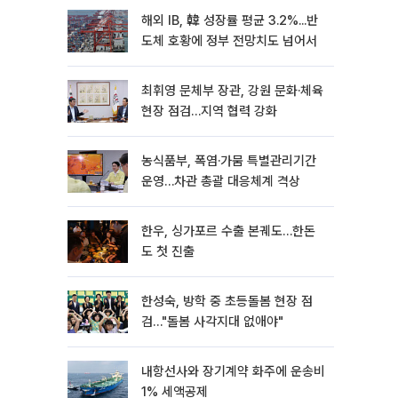
해외 IB, 韓 성장률 평균 3.2%...반
도체 호황에 정부 전망치도 넘어서
최휘영 문체부 장관, 강원 문화·체육
현장 점검…지역 협력 강화
농식품부, 폭염·가뭄 특별관리기간
운영…차관 총괄 대응체계 격상
한우, 싱가포르 수출 본궤도…한돈
도 첫 진출
한성숙, 방학 중 초등돌봄 현장 점
검…"돌봄 사각지대 없애야"
내항선사와 장기계약 화주에 운송비
1% 세액공제