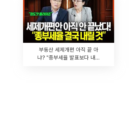
부동산 세제개편 아직 끝 아
냐? "종부세율 발표보다 내릴
것" 장기거주·양도세 전망 I 집
땅지성 I 김인만, 진미윤