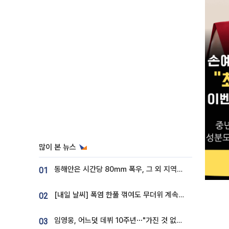
많이 본 뉴스
동해안은 시간당 80㎜ 폭우, 그 외 지역은 폭염…‘극과 극 날씨’
01
[내일 날씨] 폭염 한풀 꺾여도 무더위 계속⋯동해안 이틀 연속 비
02
임영웅, 어느덧 데뷔 10주년⋯"가진 것 없던 시절, 내 앞엔 20명의 팬뿐"
03