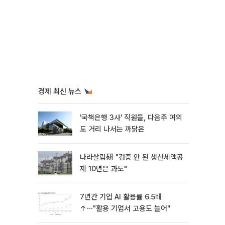
경제 최신 뉴스
'국책은행 3사' 직원들, 다음주 여의
도 거리 나서는 까닭은
나라살림硏 "검증 안 된 생산세액공
제 10년은 과도"
7년간 기업 AI 활용률 6.5배
↑⋯"활용 기업서 고용도 늘어"