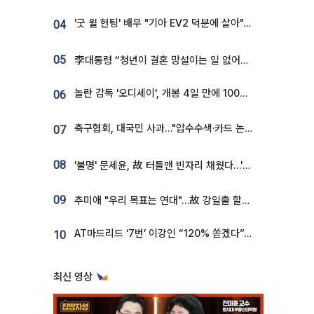
'굿 윌 헌팅' 배우 "기아 EV2 덕분에 살아"…교통사고 후 안전성 극찬
04
05
李대통령 “청년이 결혼 망설이는 일 없어야...제도상 불이익 조사”
놀란 감독 '오디세이', 개봉 4일 만에 100만 돌파⋯'왕사남' 보다 빠르다
06
축구협회, 대국민 사과…"압수수색·카드 논란 사죄, 강도 높은 쇄신"
07
08
'불명' 문세윤, 故 터틀맨 빈자리 채웠다…'거북이' 눈물의 최종 우승
09
추미애 "우리 목표는 연대"…故 강일출 할머니 흉상 제막
AT마드리드 ‘7번’ 이강인 “120% 쏟겠다”⋯시메오네 감독 “필요한 선수”
10
최신 영상