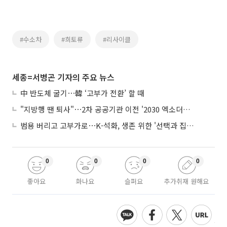
#수소차
#희토류
#리사이클
세종=서병곤 기자의 주요 뉴스
中 반도체 굴기⋯韓 ‘고부가 전환’ 할 때
"지방행 땐 퇴사"⋯2차 공공기관 이전 '2030 엑소더스' 뇌관
범용 버리고 고부가로⋯K-석화, 생존 위한 '선택과 집중'
0
0
0
0
좋아요
화나요
슬퍼요
추가취재 원해요