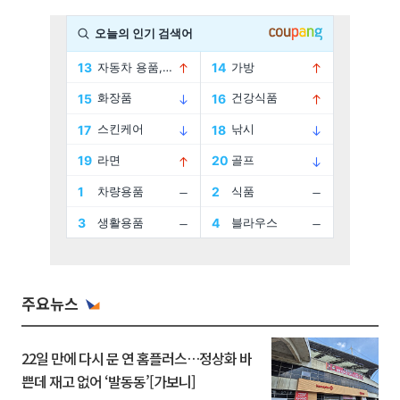
주요뉴스
22일 만에 다시 문 연 홈플러스…정상화 바
쁜데 재고 없어 ‘발동동’[가보니]