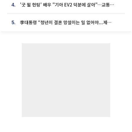
'굿 윌 헌팅' 배우 "기아 EV2 덕분에 살아"…교통사고 후 안전성 극찬
4.
李대통령 “청년이 결혼 망설이는 일 없어야...제도상 불이익 조사”
5.