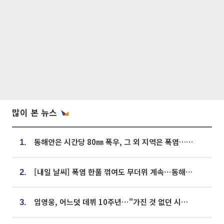
많이 본 뉴스
동해안은 시간당 80㎜ 폭우, 그 외 지역은 폭염…‘극과 극 날씨’
1.
[내일 날씨] 폭염 한풀 꺾여도 무더위 계속⋯동해안 이틀 연속 비
2.
임영웅, 어느덧 데뷔 10주년⋯"가진 것 없던 시절, 내 앞엔 20명의 팬뿐"
3.