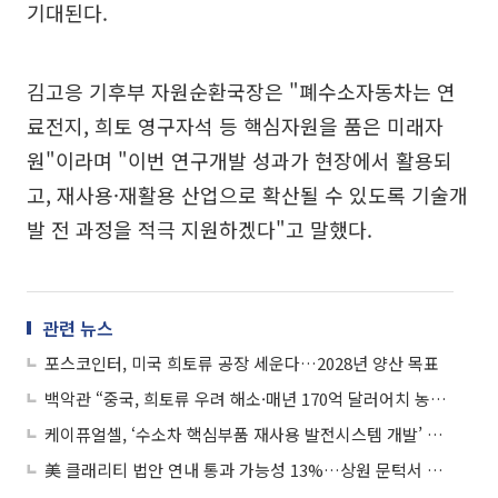
기대된다.
김고응 기후부 자원순환국장은 "폐수소자동차는 연
료전지, 희토 영구자석 등 핵심자원을 품은 미래자
원"이라며 "이번 연구개발 성과가 현장에서 활용되
고, 재사용·재활용 산업으로 확산될 수 있도록 기술개
발 전 과정을 적극 지원하겠다"고 말했다.
관련 뉴스
포스코인터, 미국 희토류 공장 세운다…2028년 양산 목표
백악관 “중국, 희토류 우려 해소·매년 170억 달러어치 농산물 구매 합의”
케이퓨얼셀, ‘수소차 핵심부품 재사용 발전시스템 개발’ 과제 선정 “148억 규모”
美 클래리티 법안 연내 통과 가능성 13%…상원 문턱서 제동