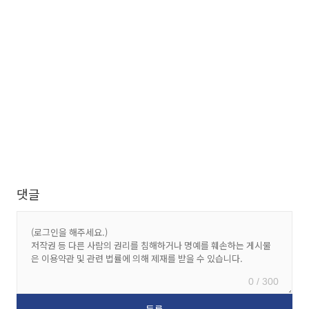
댓글
0 / 300