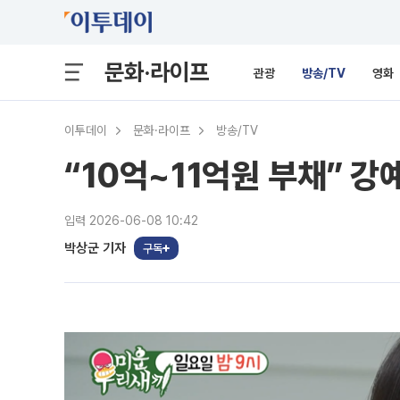
문화·라이프
관광
방송/TV
영화
이투데이
문화·라이프
방송/TV
“10억~11억원 부채” 강
입력 2026-06-08 10:42
박상군 기자
구독