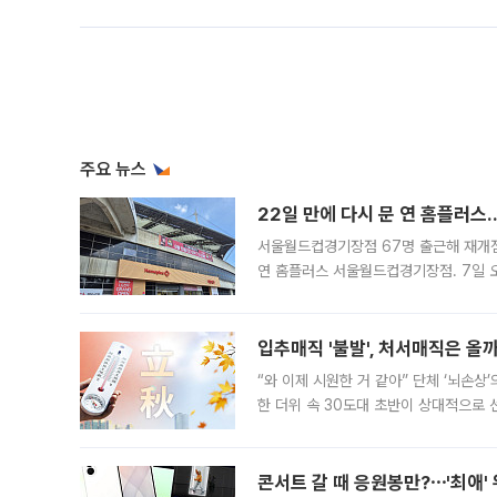
주요 뉴스
22일 만에 다시 문 연 홈플러스
서울월드컵경기장점 67명 출근해 재개점 
연 홈플러스 서울월드컵경기장점. 7일 
우유, 과일 같은 신선식품이 차근차근 자
입추매직 '불발', 처서매직은 올
“와 이제 시원한 거 같아” 단체 ‘뇌손상
한 더위 속 30도대 초반이 상대적으로
지역에 있었습니다. 7월 말에는 서풍과
콘서트 갈 때 응원봉만?⋯'최애'