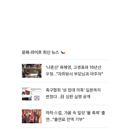
문화·라이프 최신 뉴스
'나혼산' 류혜영, 고경표와 16년산
우정…"자취방서 부모님과 마주쳐"
축구협회 '성 접대 의혹' 일본까지
번졌다…日 심판 실명 공개
하하·스컬, 가뭄 속 밀양 '물 축제' 출
연…"출연료 전액 기부"