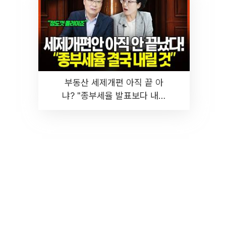
부동산 세제개편 아직 끝 아
냐? "종부세율 발표보다 내릴
것" 장기거주·양도세 전망 I 집
땅지성 I 김인만, 진미윤