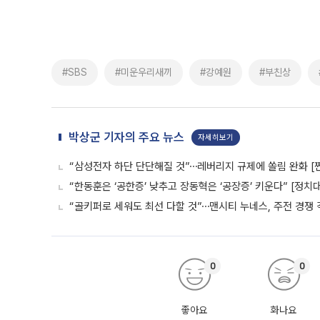
#SBS
#미운우리새끼
#강예원
#부친상
박상군 기자의 주요 뉴스
자세히보기
“삼성전자 하단 단단해질 것”⋯레버리지 규제에 쏠림 완화 [
“한동훈은 ‘공한증’ 낮추고 장동혁은 ‘공장증’ 키운다” [정치
“골키퍼로 세워도 최선 다할 것”⋯맨시티 누네스, 주전 경쟁 
0
0
좋아요
화나요