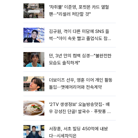
'차쥐뿔' 이준영, 포켓몬 카드 열혈
팬⋯"리셀러 처단할 것"
김규원, 격이 다른 미담에 SNS 들
썩⋯"아이 속옷 빨고 졸업식도 참
석"
던, 3년 만의 컴백 심경⋯"불완전한
모습도 솔직하게"
더보이즈 선우, 영훈 이어 개인 활동
돌입⋯앳에어리어와 전속계약
'2TV 생생정보' 오늘방송맛집- 배
우 강성진 단골! 쌀국수ㆍ푸팟퐁 커
리 맛집 '블○○○'
서장훈, 서초 빌딩 450억에 내놨
다⋯시세차익은