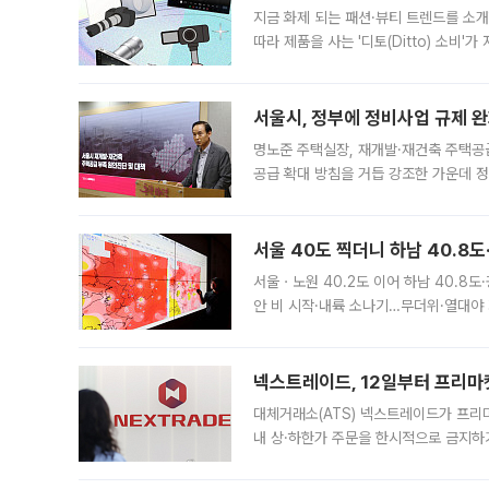
지금 화제 되는 패션·뷰티 트렌드를 소개
따라 제품을 사는 '디토(Ditto) 소비
어디일까요? 아이돌 콘서트 시작을 기다
서울시, 정부에 정비사업 규제 완화
명노준 주택실장, 재개발·재건축 주택공
공급 확대 방침을 거듭 강조한 가운데 정
면 반박하고 나섰다. 명노준 서울시 주택
서울 40도 찍더니 하남 40.8도
서울ㆍ노원 40.2도 이어 하남 40.8도
안 비 시작·내륙 소나기…무더위·열대야 
에서도 40도를 웃도는 기온이 관측됐다
의 극심한
넥스트레이드, 12일부터 프리마
대체거래소(ATS) 넥스트레이드가 프리
내 상·하한가 주문을 한시적으로 금지하
가 체결 사례와 관련해 설명자료를 내고