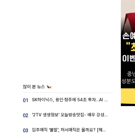
많이 본 뉴스
SK하이닉스, 용인·청주에 54조 투자…AI 메모리 생산기지 키운다
01
'2TV 생생정보' 오늘방송맛집- 배우 강성진 단골! 쌀국수ㆍ푸팟퐁 커리 맛집 '블○○○'
02
입추매직 '불발', 처서매직은 올까요? [해시태그]
03