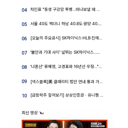
차인표 "동생 구강암 투병…떠나보낼 때 가장 힘들었다”
04
서울 40도 찍더니 하남 40.8도·광양 40.2도…전국 '펄펄'
05
[오늘의 주요공시] SK하이닉스·HLB·진에어·포스코홀딩스·네이버·대우건설 등
06
'불안과 기대 사이' 널뛰는 SK하이닉스…증권가 "HBM4·LTA 기반 펀터멘털 견고"
07
'나혼산' 류혜영, 고경표와 16년산 우정…"자취방서 부모님과 마주쳐"
08
09
[넥스블록]美 클래리티 법안 연내 통과 가능성 13%…상원 문턱서 제동
[급등락주 짚어보기] 상상인증권ㆍ유니켐 2연속, 본느 6연속 ‘상한가’⋯M&A 훈풍 분 증시
10
최신 영상