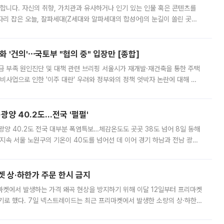
합니다. 자신의 취향, 가치관과 유사하거나 인기 있는 인물 혹은 콘텐츠를
'가 자리 잡은 오늘, 잘파세대(Z세대와 알파세대의 합성어)의 눈길이 쏠린 곳은
리는 공연장. 응원봉만큼이나 눈에 띄는 게 있습니다. 공연이 시작되기
 '건의'⋯국토부 "협의 중" 입장만 [종합]
급 부족 원인진단 및 대책 관련 브리핑 서울시가 재개발·재건축을 통한 주택
비사업으로 인한 '이주 대란' 우려와 정부와의 정책 엇박자 논란에 대해 정
실장은 2031년까지 31만 가구 착공 목표에 차질이 없다는 입장이나,
·광양 40.2도…전국 '펄펄'
·광양 40.2도 전국 대부분 폭염특보…체감온도도 곳곳 38도 넘어 8일 동해
지속 서울 노원구의 기온이 40도를 넘어선 데 이어 경기 하남과 전남 광양
. 전국 대부분 지역에 폭염특보가 내려진 가운데 곳곳에서 39~40도 안팎
켓 상·하한가 주문 한시 금지
마켓에서 발생하는 가격 왜곡 현상을 방지하기 위해 이달 12일부터 프리마켓
기로 했다. 7일 넥스트레이드는 최근 프리마켓에서 발생한 소량의 상·하한
, 주문 오류로 인한 가격 급등락을 최소화하기 위한 비상 대응방안을 발표