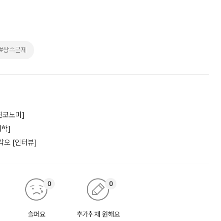
#상속문제
찐코노미]
대학]
각오 [인터뷰]
0
0
슬퍼요
추가취재 원해요