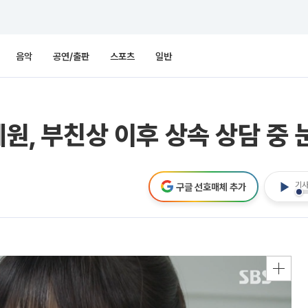
음악
공연/출판
스포츠
일반
예원, 부친상 이후 상속 상담 중 
기사
구글 선호매체 추가