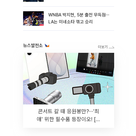
WNBA 박지현, 5분 출전 무득점⋯
LA는 미네소타 꺾고 승리
뉴스발전소
콘서트 갈 때 응원봉만?⋯'최
애' 위한 필수품 등장이오! [솔
드아웃]