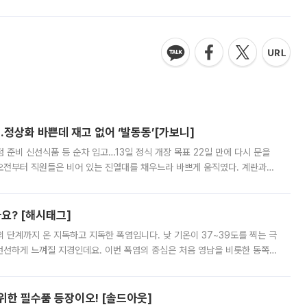
…정상화 바쁜데 재고 없어 ‘발동동’[가보니]
준비 신선식품 등 순차 입고…13일 정식 개장 목표 22일 만에 다시 문을
오전부터 직원들은 비어 있는 진열대를 채우느라 바쁘게 움직였다. 계란과
리를 잡기 시작했지만, 매장 곳곳엔 여전히 텅 빈 매대가 먼저 눈에 들어왔
까요? [해시태그]
’의 단계까지 온 지독하고 지독한 폭염입니다. 낮 기온이 37~39도를 찍는 극
 선선하게 느껴질 지경인데요. 이번 폭염의 중심은 처음 영남을 비롯한 동쪽
 북서풍이 산맥을 넘어 영남 쪽으로 내려오면서 뜨겁고 건조해졌는데요.
 위한 필수품 등장이오! [솔드아웃]