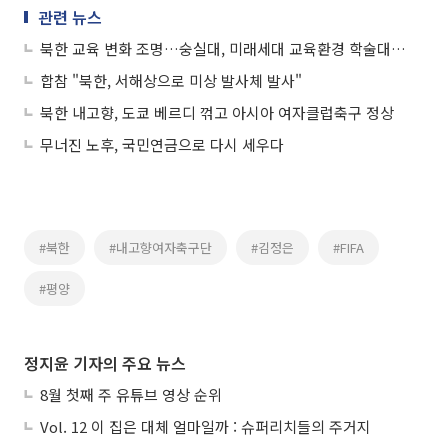
관련 뉴스
북한 교육 변화 조명…숭실대, 미래세대 교육환경 학술대회 개최
합참 "북한, 서해상으로 미상 발사체 발사"
북한 내고향, 도쿄 베르디 꺾고 아시아 여자클럽축구 정상
무너진 노후, 국민연금으로 다시 세우다
#북한
#내고향여자축구단
#김정은
#FIFA
#평양
정지윤 기자의 주요 뉴스
8월 첫째 주 유튜브 영상 순위
Vol. 12 이 집은 대체 얼마일까 : 슈퍼리치들의 주거지