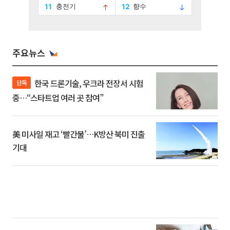
주요뉴스
한국 드론기술, 우크라 전장서 시험
단독
중…“스타트업 여러 곳 참여”
美 미사일 재고 ‘빨간불’…K방산 북미 진출
기대