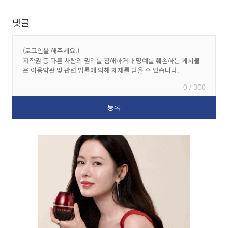
댓글
0 / 300