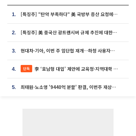
[특징주] “탄약 부족하다“ 美 국방부 증산 요청에⋯국내 방산주 급등세
1.
[특징주] 美 중국산 광트랜시버 규제 추진에 대한광통신 등 광통신株 강세
2.
현대차·기아, 이번 주 임단협 재개…하청 사용자성 재심도 ‘변수’
3.
李 ‘호남형 대입’ 제안에 교육청·지역대학 서·논술형 입시 연계 '착수'
단독
4.
최태원·노소영 '9440억 분할' 판결, 이번주 재상고 여부 주목
5.