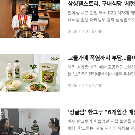
삼성웰스토리, 구내식당 '체
안유성 셰프 협업 특식·B2B 식자재
내식당 활용 마케팅도 강화 삼성웰스토리가 구내식당을 단순 식사 공간을 넘어 미식 경험과 브랜드
체험을 제공하는 플랫폼으로 확대하고 
2026-07-22 08:48
품기업과 손잡고 팝업스토어를 운영하는
고물가에 폭염까지 부담...올
냉면·삼계탕 가격 매년 고공행진...외식
는 ‘초간편’ 전략매년 여름 매출 우상향...업계
과 고물가 흐름이 맞물리면서 올 여름 ‘
2026-07-15 17:00
다 뜨겁다. 뜨거운 가스불 앞에서 요
‘싱글맘’ 한그루 “6개월간 
배우 한그루가 힘들었던 시절 불면을 견
했다. 한그루는 14일 자신의 유튜브 채널 ‘그루니까말이야’에 공개한 영상에서 배우 한채아, 경수진