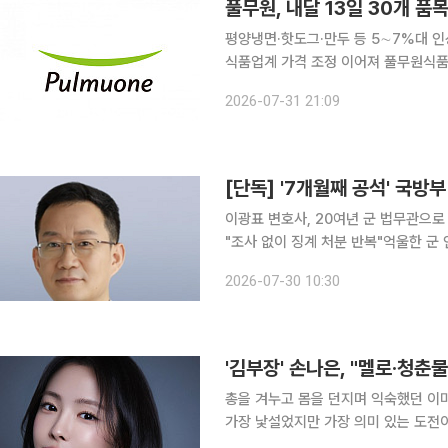
풀무원, 내달 13일 30개 품
평양냉면·핫도그·만두 등 5∼7%대 인
식품업계 가격 조정 이어져 풀무원식품이 다음 달 13일부터 주요 유통 채널에서 판매하는 7개 제품
군 30개 품목의 소비자가격을 평균 6.7% 인상한다. 풀무원식품은 8월
2026-07-31 21:09
비 상승 대응을 위해 간식, 김치, 냉동볶
[단독] '7개월째 공석' 국
이광표 변호사, 20여년 군 법무관으로
"조사 없이 징계 처분 반복"억울한 군 인사 징계 관련 대응
에 군 법무관 출신 이광표 변호사가 
2026-07-30 10:30
해소되면서 그간 절차적 논란이 제기된
총을 겨누고 몸을 던지며 익숙했던 이미
가장 낯설었지만 가장 의미 있는 도전이었다. '김부장'은 북한 공작원 출신이라는 정
범한 회사원으로 살아가던 김부장이 납