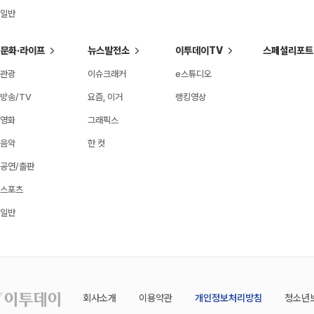
일반
문화·라이프
뉴스발전소
이투데이TV
스페셜리포트
관광
이슈크래커
e스튜디오
방송/TV
요즘, 이거
랭킹영상
영화
그래픽스
음악
한 컷
공연/출판
스포츠
일반
회사소개
이용약관
개인정보처리방침
청소년