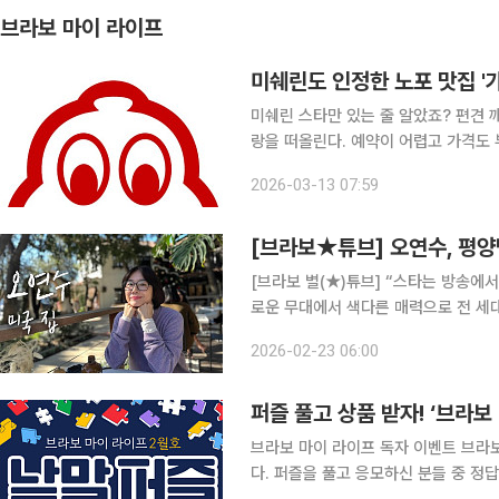
브라보 마이 라이프
미쉐린도 인정한 노포 맛집 '
미쉐린 스타만 있는 줄 알았죠? 편견 깨는 ‘빕 구르망’ 미쉐린 가이드
랑을 떠올린다. 예약이 어렵고 가격도 
하지만 미쉐린 가이드에는 별(스타) 
2026-03-13 07:59
즐길 수 있는 이른바 가성비 맛집 빕 구르
[브라보★튜브] 오연수, 평양
[브라보 별(★)튜브] “스타는 방송에
로운 무대에서 색다른 매력으로 전 세
이유를 짚어보는 동시에, 꽃중년 독자
2026-02-23 06:00
실질적인 팁을 함께 제안합니다. ‘브라
퍼즐 풀고 상품 받자! ‘브라
브라보 마이 라이프 독자 이벤트 브라보 마이 라이프에서는 월 1회 가로세로 낱말퍼즐을 연재합니
다. 퍼즐을 풀고 응모하신 분들 중 정