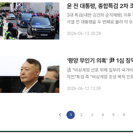
윤 전 대통령, 종합특검 2차
3대 특검(내란·김건희·순직해병) 이후
석열 전 대통령을 두 번째로 불러 약 9시간 동안 조사했다. 윤 
경기 과천 특검 사무실에 도착했다. 
2026-06-13 20:28
출석 모습은 지난 6일 첫 조사 때와 
'평양 무인기 의혹' 尹 1심 징
法 "비상계엄 선포 위해 일부러 국가비
작전"특검 측 "비상계엄 조성 목적 인정해 재판부께 감사" '12·3 비상계엄' 선포 명분을 만
로 북한 평양에 무인기를 보내 대남 공
2026-06-12 12:59
징역 30년이 선고됐다. 서
1
2
3
4
5
6