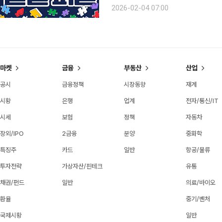
임 1종과 브라보 마이 라이프 잡지 1
2026-02-04 07:00
다! 1 심리 자극을 주어 생활
마켓
금융
부동산
산업
공시
금융정책
시장동향
재계
시황
은행
업계
전자/통신/IT
시세
보험
정책
자동차
장외/IPO
2금융
분양
중화학
특징주
카드
일반
항공/물류
투자전략
가상자산/핀테크
유통
채권/펀드
일반
의료/바이오
환율
중기/벤처
국제시황
일반