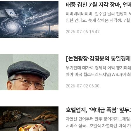
태풍 겹친 7월 지각 장마, 언
비비비비비비비. 일주일 날씨 전망이 모두 흐립니다. 생각보다 시원했던 6월을 지나 ‘그 구간’에 돌
입한 건데요. 늦게 찾아온 지각생. 7월 장마입니다. 기상청에 따르면 올
방이 지난달 30일, 중부지방이 1일 시
2026-07-06 15:47
6월 23일, 중부지방 6월 25일인 점
[논현광장·김영윤의 통일경제
무기판매 대가로 경제적 이익 챙겨폐쇄
아야 미국 월스트리트저널(WSJ)이 최근 북한을 “지금 세계에서 가장 놀라운 경제적 성공담”의 주
인공으로 평가했다. 근래 방북한 외국
2026-07-02 06:00
자연산 민어부터 한우·장어까지…제철 
서비스 접목…호텔식 차별화된 미식 가치 제안 역대급 폭염과 삼복을 앞두고 호