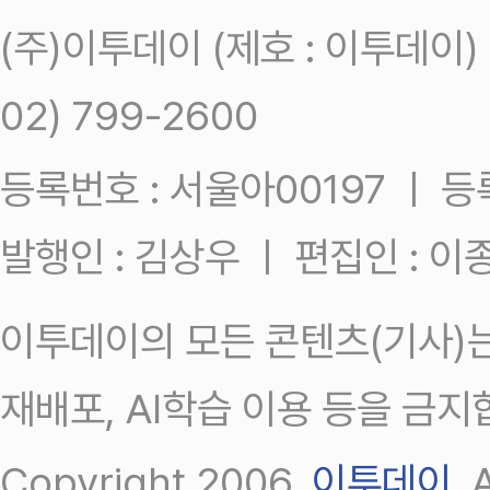
(주)이투데이 (제호 : 이투데이
02) 799-2600
등록번호 : 서울아00197 ㅣ 등록일
발행인 : 김상우 ㅣ 편집인 : 
이투데이의 모든 콘텐츠(기사)는
재배포, AI학습 이용 등을 금지
Copyright 2006.
이투데이
.