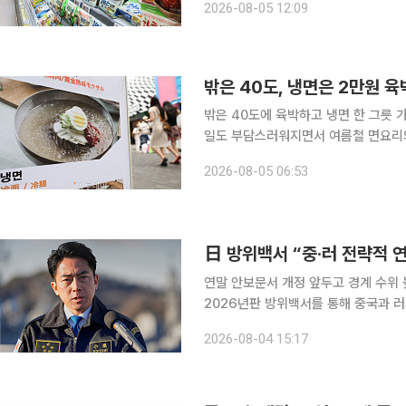
2026-08-05 12:09
CJ제일제당이 넷플릭스 예능 '흑백요
밖은 40도, 냉면은 2만원 육
밖은 40도에 육박하고 냉면 한 그릇 
일도 부담스러워지면서 여름철 면요리의 무대가
제품도 달라졌다. 단순히 면과 육수를
2026-08-05 06:53
름을 담은 ‘집에서 먹는 전문점 냉면’
日 방위백서 “중·러 전략적 
연말 안보문서 개정 앞두고 경계 수위 높여2
2026년판 방위백서를 통해 중국과 러
의 폭격기와 함정이 공동으로 활동해 
2026-08-04 15:17
다. 다카이치 사나에 내각 출범 이후 