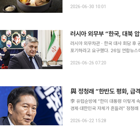
어, 장어, 전복, 토종닭 등 대표 보양
2026-06-30 10:01
기에 나섰다. 30일 호텔 업계에
러시아 외무부 “한국, 대북 
러시아 외무차관ㆍ한국 대사 회담 후 
포기하라고 요구했다. 26일 연합뉴스에 따르면 안드레이 루덴코 러시아 외무차관이 이석배 주러시
아 대사와 만난 뒤 러시아 외무부는 성명을 내고 이같이 밝혔
2026-06-26 07:20
에서 계속되는 한국과 미국의 대결적 
與 정청래 “한반도 평화, 급
李 유럽순방에 “한미 대통령 이렇게 
경제·대한민국 자체가 흔들려” 정청래 더불어민주당 대표는 22일 “어쩌면 한반도 평화 문제도 우리
가 생각하는 것보다 부지불식간에 급격하
2026-06-22 15:28