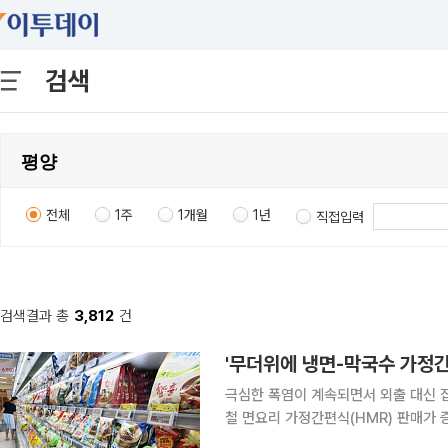
검색
전체
1주
1개월
1년
직접입력
검색결과 총
3,812
건
'무더위에 냉면-막국수 가정간
극심한 폭염이 계속되면서 외출 대신 
철 면요리 가정간편식(HMR) 판매가 
간편식 판매액은 지난해 같은 달보다 약