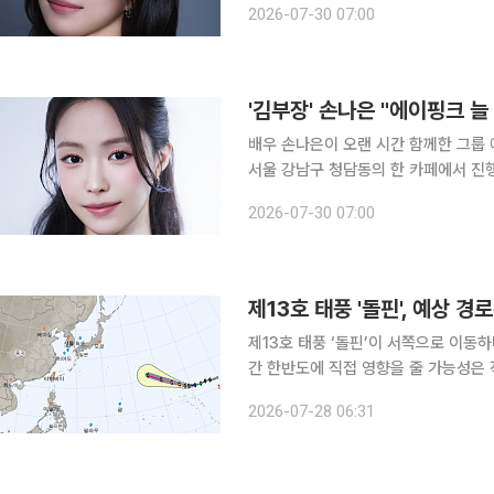
2026-07-30 07:00
션 드라마다. 손나은은 극 중 평범한 
'김부장' 손나은 "에이핑크 늘
배우 손나은이 오랜 시간 함께한 그룹 에이핑
서울 강남구 청담동의 한 카페에서 진행
를 향한 애정부터 평소 패션 취향, 몸 
2026-07-30 07:00
려줬다. 데뷔 15년을 돌아본 손나은
제13호 태풍 '돌핀', 예상 경
제13호 태풍 ‘돌핀’이 서쪽으로 이동
간 한반도에 직접 영향을 줄 가능성은 
전망이다. 28일 기상청 태풍정보에 따르면 돌핀은 이날 오전 3시 기준 괌 동쪽 약 3120㎞ 해상에
2026-07-28 06:31