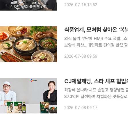
과 평양냉면을 먹으며 과거 힘들었던 시기를 떠올렸다. 이날 술에 
2026-07-15 13:52
“평소에는 술을 잘 마시지 않는다”면서
외식 물가 부담에 HMR 수요 폭발…스
보양식 확산…대형마트·편의점 반값 할인 및 이색 메뉴 경쟁 초복
요가 늘면서 식품·유통업계가 삼계탕과 
2026-07-08 09:56
비자 공략에 나섰다. 외식 물가 부담이
CJ제일제당, 스타 셰프 협
최강록·윤나라 셰프 손잡고 평양냉면·
370억원 달성하며 차별화된 맛품질로 메가 히트상품 육성
해 프리미엄 간편식 시장의 메가 히트상품 육성에 속도를
2026-07-08 09:17
사' 출연 셰프들의 메뉴와 조리 노하우