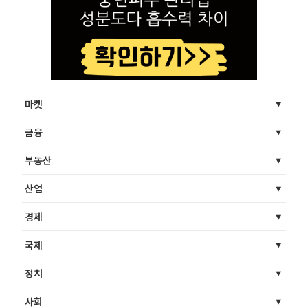
마켓
금융
부동산
산업
경제
국제
정치
사회