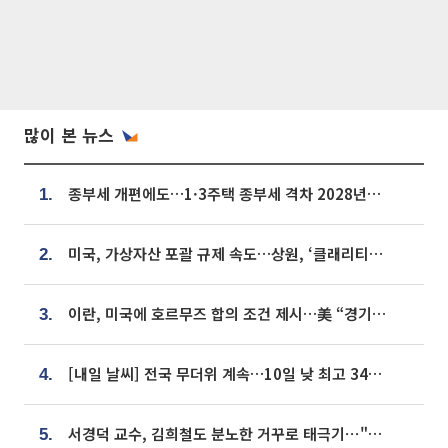
많이 본 뉴스
종부세 개편에도…1·3주택 종부세 격차 2028년부터 확대
1.
미국, 가상자산 포괄 규제 속도…상원, ‘클래리티법’ 9월 절차투표 추진
2.
이란, 미국에 호르무즈 합의 조건 제시…美 “경기 아직 안 끝나” [종합]
3.
[내일 날씨] 전국 무더위 계속…10일 낮 최고 34도 육박
4.
서경덕 교수, 김희철도 분노한 거꾸로 태극기⋯"엉터리는 아냐, 아쉬울 뿐"
5.