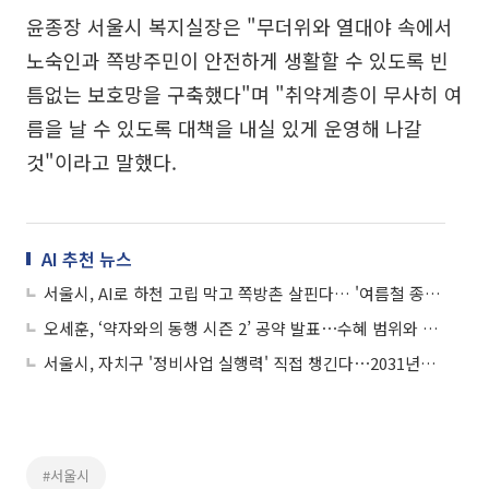
윤종장 서울시 복지실장은 "무더위와 열대야 속에서
노숙인과 쪽방주민이 안전하게 생활할 수 있도록 빈
틈없는 보호망을 구축했다"며 "취약계층이 무사히 여
름을 날 수 있도록 대책을 내실 있게 운영해 나갈
것"이라고 말했다.
AI 추천 뉴스
서울시, AI로 하천 고립 막고 쪽방촌 살핀다… '여름철 종합대책' 가동
오세훈, ‘약자와의 동행 시즌 2’ 공약 발표⋯수혜 범위와 지원 내용 확대
서울시, 자치구 '정비사업 실행력' 직접 챙긴다⋯2031년까지 31만 가구 착공
#서울시