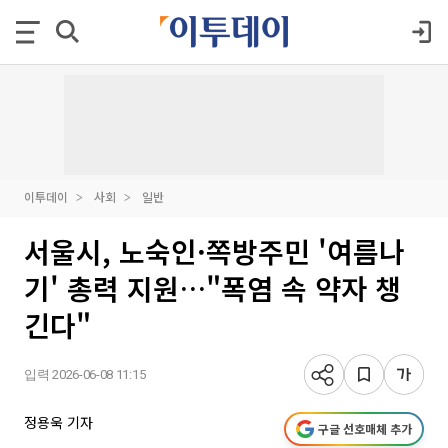
이투데이
사회
일반
서울시, 노숙인·쪽방주민 '여름나
기' 총력 지원…"폭염 속 약자 챙
긴다"
입력 2026-06-08 11:15
정용욱 기자
구글 선호매체 추가