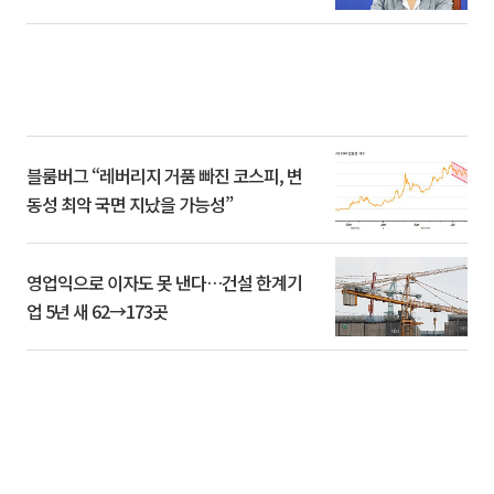
블룸버그 “레버리지 거품 빠진 코스피, 변
동성 최악 국면 지났을 가능성”
영업익으로 이자도 못 낸다…건설 한계기
업 5년 새 62→173곳