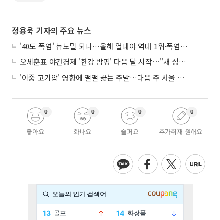
정용욱 기자의 주요 뉴스
'40도 폭염' 뉴노멀 되나…올해 열대야 역대 1위·폭염일수 평년 3배 넘어
오세훈표 야간경제 '한강 밤핑' 다음 달 시작⋯"새 성장동력 만들 것"
'이중 고기압' 영향에 펄펄 끓는 주말…다음 주 서울 포함 서쪽이 더 덥다
0
0
0
0
좋아요
화나요
슬퍼요
추가취재 원해요