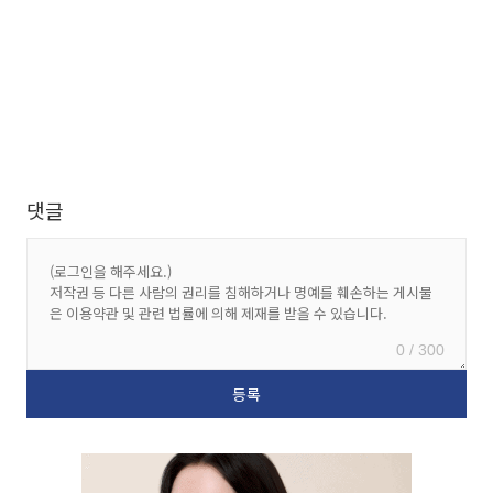
댓글
0 / 300