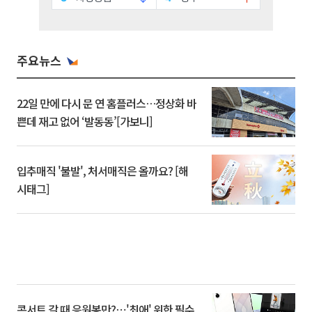
주요뉴스
22일 만에 다시 문 연 홈플러스…정상화 바
쁜데 재고 없어 ‘발동동’[가보니]
입추매직 '불발', 처서매직은 올까요? [해
시태그]
콘서트 갈 때 응원봉만?⋯'최애' 위한 필수