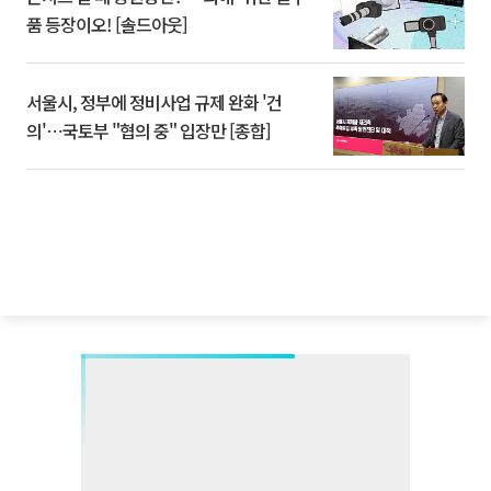
품 등장이오! [솔드아웃]
서울시, 정부에 정비사업 규제 완화 '건
의'⋯국토부 "협의 중" 입장만 [종합]