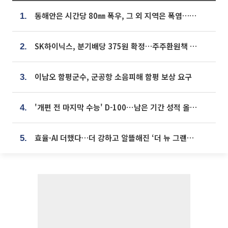
동해안은 시간당 80㎜ 폭우, 그 외 지역은 폭염…‘극과 극 날씨’
1.
SK하이닉스, 분기배당 375원 확정…주주환원책 9월로 앞당겨 발표
2.
이남오 함평군수, 군공항 소음피해 함평 보상 요구
3.
'개편 전 마지막 수능' D-100⋯남은 기간 성적 올릴 전략은
4.
효율·AI 더했다…더 강하고 알뜰해진 ‘더 뉴 그랜저 하이브리드’ [ET의 모빌리티]
5.