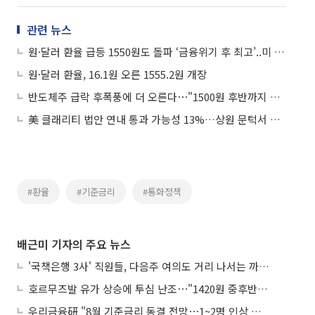
관련 뉴스
원·달러 환율 급등 1550원도 돌파 ‘금융위기 후 최고’..미 고용호조+중동리스크 부각
원·달러 환율, 16.1원 오른 1555.2원 개장
반도체주 급락 후폭풍에 더 오른다⋯"1500원 후반까지 상승"
美 클래리티 법안 연내 통과 가능성 13%…상원 문턱서 제동
#환율
#기준금리
#통화정책
배근미 기자의 주요 뉴스
'국책은행 3사' 직원들, 다음주 여의도 거리 나서는 까닭은
호르무즈발 유가 상승에 투심 난조⋯"1420원 중후반 등락"
우리금융硏 "8월 기준금리 동결 전망⋯1~2명 인상 소수의견 낼 것"