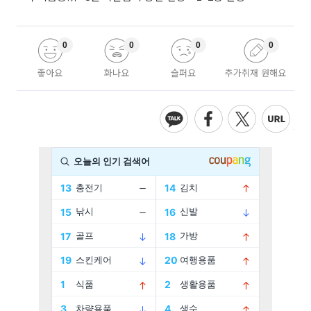
0
0
0
0
좋아요
화나요
슬퍼요
추가취재 원해요