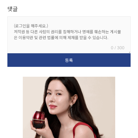
댓글
0 / 300