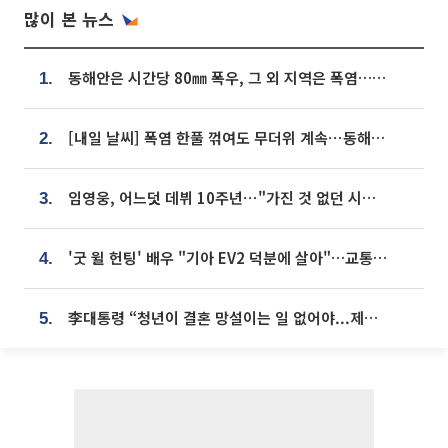
많이 본 뉴스
동해안은 시간당 80㎜ 폭우, 그 외 지역은 폭염…‘극과 극 날씨’
1.
[내일 날씨] 폭염 한풀 꺾여도 무더위 계속⋯동해안 이틀 연속 비
2.
임영웅, 어느덧 데뷔 10주년⋯"가진 것 없던 시절, 내 앞엔 20명의 팬뿐"
3.
'굿 윌 헌팅' 배우 "기아 EV2 덕분에 살아"…교통사고 후 안전성 극찬
4.
李대통령 “청년이 결혼 망설이는 일 없어야...제도상 불이익 조사”
5.