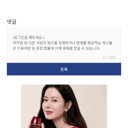
댓글
0 / 300