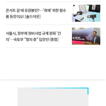
콘서트 갈 때 응원봉만?⋯'최애' 위한 필수
품 등장이오! [솔드아웃]
서울시, 정부에 정비사업 규제 완화 '건
의'⋯국토부 "협의 중" 입장만 [종합]