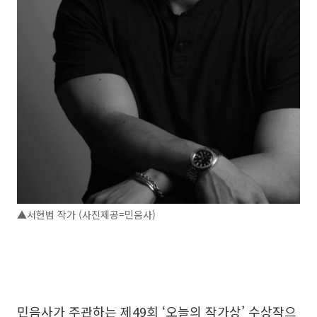
▲서현범 작가 (사진제공=민음사)
민음사가 주관하는 제49회 ‘오늘의 작가상’ 수상작으