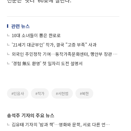
관련 뉴스
10대 소녀들이 뽑은 한로로
'21세기 대군부인' 작가, 결국 "고증 부족" 사과
외국인 주민정착 기여…동작가족문화센터, 행안부 장관 표창
‘경험 無도 환영’ 첫 일자리 도전 설명서
#민음사
#작가
#서현범
#북한
송석주 기자의 주요 뉴스
김유태 기자의 '밤과 책'…영화와 문학, 서로 다른 언어를 읽다