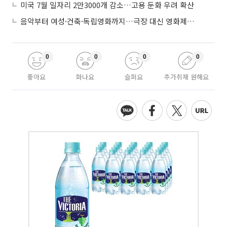
미국 7월 일자리 2만3000개 감소…고용 둔화 우려 확산
음악부터 여성·건축·독립영화까지…극장 대신 영화제로 즐기는 스크린 여행
0
0
0
0
좋아요
화나요
슬퍼요
추가취재 원해요