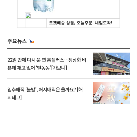
주요뉴스
22일 만에 다시 문 연 홈플러스…정상화 바
쁜데 재고 없어 ‘발동동’[가보니]
입추매직 '불발', 처서매직은 올까요? [해
시태그]