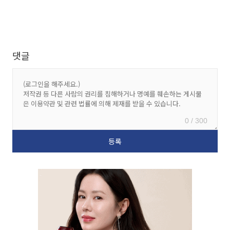
댓글
0 / 300