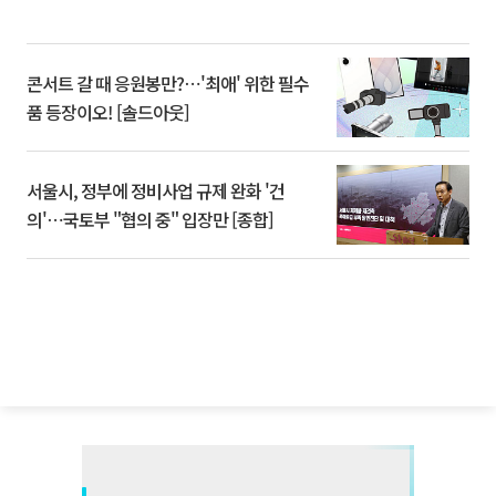
콘서트 갈 때 응원봉만?⋯'최애' 위한 필수
품 등장이오! [솔드아웃]
서울시, 정부에 정비사업 규제 완화 '건
의'⋯국토부 "협의 중" 입장만 [종합]