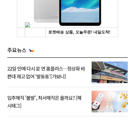
주요뉴스
22일 만에 다시 문 연 홈플러스…정상화 바
쁜데 재고 없어 ‘발동동’[가보니]
입추매직 '불발', 처서매직은 올까요? [해
시태그]