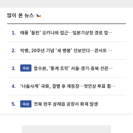
많이 본 뉴스
태풍 '돌핀' 오키나와 접근…일본기상청 경로 업데이트
1.
빅뱅, 20주년 기념 '새 뱅봉' 선보인다⋯콘서트 앞두고 팝업 개최
2.
합수본, '통계 조작' 서울·경기·충북 선관위 등 추가 압수수색
속보
3.
‘나솔사계’ 국화, 결별 후 재등장⋯첫인상 투표 휩쓸고 ‘인기녀’ 등극
4.
전북 완주 삼례읍 공장서 화재 발생
속보
5.