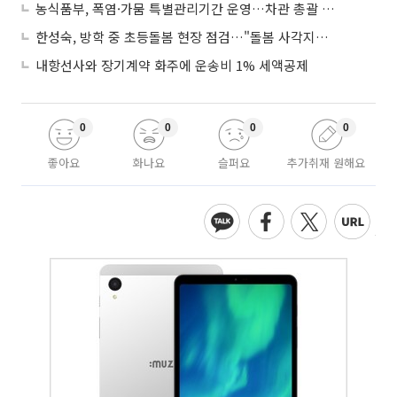
농식품부, 폭염·가뭄 특별관리기간 운영…차관 총괄 대응체계 격상
한성숙, 방학 중 초등돌봄 현장 점검…"돌봄 사각지대 없애야"
내항선사와 장기계약 화주에 운송비 1% 세액공제
0
0
0
0
좋아요
화나요
슬퍼요
추가취재 원해요