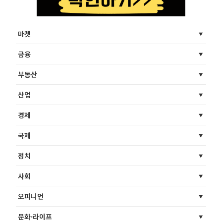
마켓
금융
부동산
산업
경제
국제
정치
사회
오피니언
문화·라이프