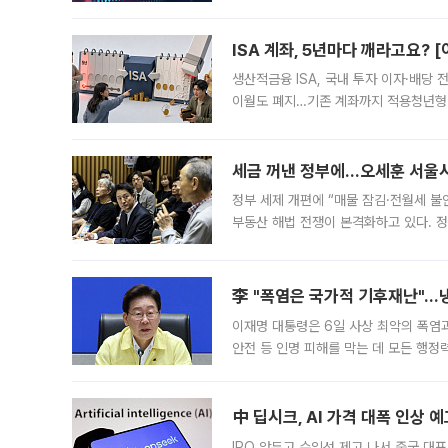
1.81% 내린 6478.75에 출발한 코
다. 이날 오전
ISA 계좌, 5년마다 깨라고요? 
생산적금융 ISA, 국내 투자 이자·배당
이월도 폐지…기존 계좌까지 적용청년형 
는 5년마다 계좌를 해지하라는 건가요?”
편을
세금 꺼낸 정부에…오세훈 서울시장
정부 세제 개편에 “매물 잠김·전월세 불
부동산 해법 전쟁이 본격화하고 있다. 
드를 꺼내자 서울시는 전·월세 부담만 
李 "폭염은 국가적 기후재난"…냉
이재명 대통령은 6일 사상 최악의 폭염
안전 등 인명 피해를 막는 데 모든 행
인프라 확충 계획을 내년도 예산안에 반
中 딥시크, AI 가격 대폭 인상 
IPO 앞두고 수익성 제고 나서 중국 대표