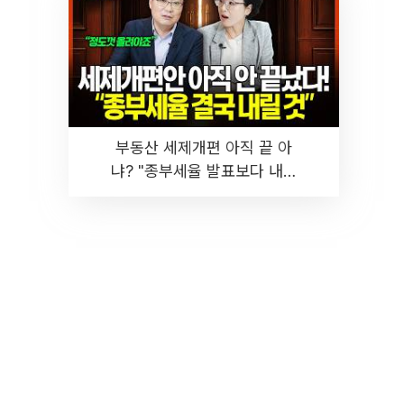
부동산 세제개편 아직 끝 아
냐? "종부세율 발표보다 내릴
것" 장기거주·양도세 전망 I 집
땅지성 I 김인만, 진미윤