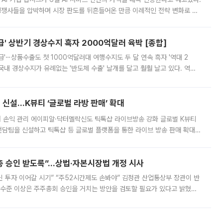
 경쟁사들을 압박하며 시장 판도를 뒤흔들어온 만큼 이례적인 전략 변화로 평
 이날 공지를 통해 구체적인 인상 폭은 공개하지 않았지만 상당한 수
' 상반기 경상수지 흑자 2000억달러 육박 [종합]
급'⋯상품수출도 첫 1000억달러대 여행수지도 두 달 연속 흑자 '역대 2
국내 경상수지가 유례없는 '반도체 수출' 날개를 달고 훨훨 날고 있다. 역대
경상수지 뿐 아니라 상반기 경상수지 흑자도 2000억달러에 근접하며 사상 최
신설…K뷰티 ‘글로벌 라방 판매’ 확대
터 손익 관리 에이피알·닥터멜락신도 틱톡샵 라이브방송 강화 글로벌 K뷰티
담팀을 신설하고 틱톡샵 등 글로벌 플랫폼을 통한 라이브 방송 판매 확대에
급하는 데서 한발 더 나아가 방송 기획과 상품 구성, 출연자 섭외, 손익
주총 승인 받도록”…상법·자본시장법 개정 시사
닌 투자 이어갈 시기” “주52시간제도 손봐야” 김정관 산업통상부 장관이 반
 수준 이상은 주주총회 승인을 거치는 방안을 검토할 필요가 있다고 밝혔다.
배구조와 주주권 강화 논의가 이어지는 가운데, 핵심 연구인력에 대한