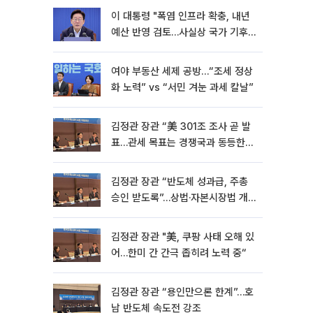
이 대통령 "폭염 인프라 확충, 내년
예산 반영 검토…사실상 국가 기후
재난"
여야 부동산 세제 공방…“조세 정상
화 노력” vs “서민 겨눈 과세 칼날”
김정관 장관 “美 301조 조사 곧 발
표…관세 목표는 경쟁국과 동등한
수준” [종합]
김정관 장관 “반도체 성과급, 주총
승인 받도록”…상법·자본시장법 개
정 시사
김정관 장관 "美, 쿠팡 사태 오해 있
어…한미 간 간극 좁히려 노력 중“
김정관 장관 “용인만으론 한계”…호
남 반도체 속도전 강조