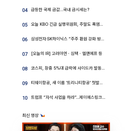
급등한 국제 금값…국내 금시세는?
04
오늘 KBO 긴급 실행위원회, 주말도 폭염취소 될까
05
삼성전자·SK하이닉스 “주주 환원 강화 방안 마련”
06
[오늘의 IR] 고려아연ㆍ심텍ㆍ엘앤에프 등
07
코스피, 장중 5%대 급락에 사이드카 발동…삼성·SK 동반 폭락
08
티웨이항공, 새 이름 '트리니티항공' 첫발…SSC 전략 본격화
09
트럼프 “자석 사업을 하라”…제이에스링크, 비중국 영구자석 공급망 구축 속도
10
최신 영상