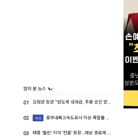
많이 본 뉴스
김정관 장관 “반도체 성과급, 주총 승인 받도록”…상법·자본시장법 개정 시사
01
중부내륙고속도로서 미상 폭발물 발견
02
속보
태풍 '돌핀' 이어 '찬홈' 등장…예상 경로에 한국 '한숨'
03