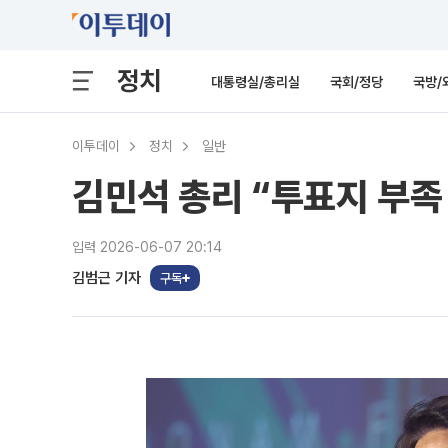
정치
대통령실/총리실
국회/정당
국방/
이투데이
정치
일반
김민석 총리 “투표지 부족
입력 2026-06-07 20:14
김범근 기자
구독