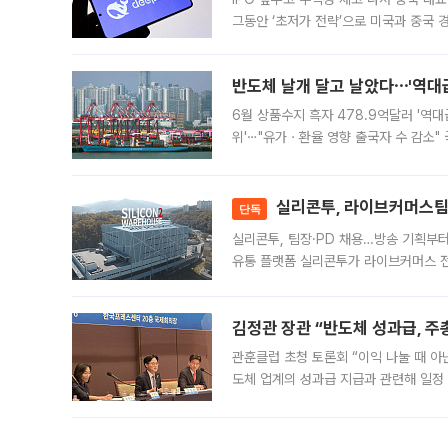
그동안 ‘초저가 전략’으로 미국과 중국
가된다. 블룸버그통신에 따르면 딥시크는
반도체 날개 달고 날았다⋯'역대급
6월 상품수지 흑자 478.9억달러 '역대
위'⋯"유가ㆍ환율 영향 출국자 수 감소" 
급 수출 호조가 매달 이어지면서 6월 
대 기
실리콘투, 라이브커머스팀 
단독
실리콘투, 팀장·PD 채용…방송 기획부
유통 플랫폼 실리콘투가 라이브커머스 전
나섰다. 국내 화장품을 해외 유통망에 공
김정관 장관 “반도체 성과급, 
관훈클럽 초청 토론회 “이익 나눌 때 아
도체 업계의 성과급 지급과 관련해 일정
최근 상법·자본시장법 개정으로 기업 지