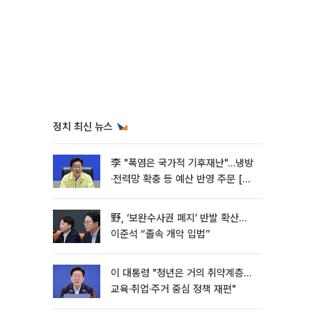
정치 최신 뉴스
李 "폭염은 국가적 기후재난"…냉방
·전력망 확충 등 예산 반영 주문 [종
합]
野, ‘보완수사권 폐지’ 반발 확산…
이준석 “졸속 개악 입법”
이 대통령 "청년은 거의 취약계층…
교육·취업·주거 중심 정책 재편"