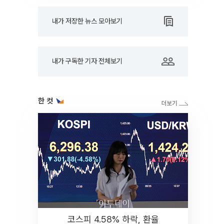
내가 저장한 뉴스 모아보기
내가 구독한 기자 전체보기
한 컷
코스피 4.58% 하락, 환율