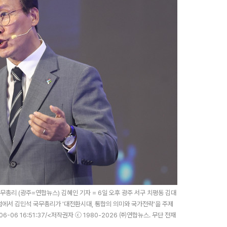
무총리 (광주=연합뉴스) 김혜인 기자 = 6일 오후 광주 서구 치평동 김대
럼에서 김민석 국무총리가 '대전환시대, 통합의 의미와 국가전략'을 주제
6-06-06 16:51:37/<저작권자 ⓒ 1980-2026 ㈜연합뉴스. 무단 전재