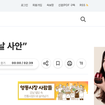
로그인
회원가입
속보창
신문/PDF 구독
RSS
날 사안”
00:00 / 02:39
 듣기