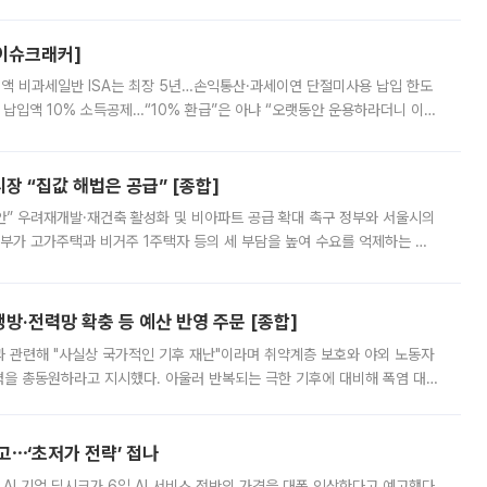
스피는 장중 한때 6550.94까지 오르기도 했으나 6238.32까지 밀리기도 했
[이슈크래커]
 전액 비과세일반 ISA는 최장 5년…손익통산·과세이연 단절미사용 납입 한도
납입액 10% 소득공제…“10% 환급”은 아냐 “오랫동안 운용하라더니 이제
 ‘만능 절세 통장’으로 불리는 개인종합자산관리계좌(ISA)가 두 갈래로 개
 “집값 해법은 공급” [종합]
안” 우려재개발·재건축 활성화 및 비아파트 공급 확대 촉구 정부와 서울시의
정부가 고가주택과 비거주 1주택자 등의 세 부담을 높여 수요를 억제하는 카
키울 것이라며 세금이 아닌 공급이 근본적인 처방이라고 전면 반박했다.
방·전력망 확충 등 예산 반영 주문 [종합]
과 관련해 "사실상 국가적인 기후 재난"이라며 취약계층 보호와 야외 노동자
정력을 총동원하라고 지시했다. 아울러 반복되는 극한 기후에 대비해 폭염 대응
영하는 방안도 검토하라고 주문했다. 이 대통령은 이날 폭염·가뭄 대
예고⋯‘초저가 전략’ 접나
 AI 기업 딥시크가 6일 AI 서비스 전반의 가격을 대폭 인상한다고 예고했다.