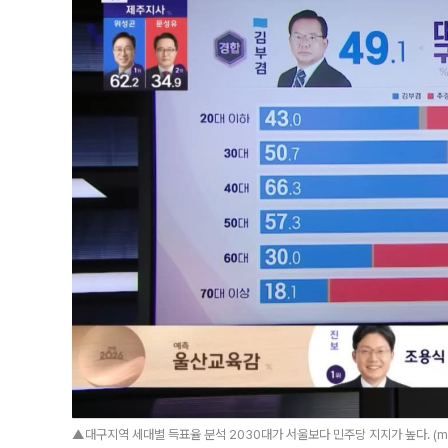
▲대구지역 세대별 득표율 분석 2030대가 서울보다 민주당 지지가 높다. (m