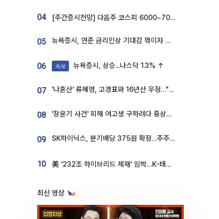
04
[주간증시전망] 다음주 코스피 6000~7000⋯“外人 수급은 정책이 변수”
뉴욕증시, 연준 금리인상 기대감 꺾이자 상승...S&P500 사상 최고치 [종합]
05
뉴욕증시, 상승...나스닥 1.3% ↑
06
속보
'나혼산' 류혜영, 고경표와 16년산 우정…"자취방서 부모님과 마주쳐"
07
'장윤기 사건' 피해 여고생 구하려다 중상…고교생 의상자 지정
08
SK하이닉스, 분기배당 375원 확정…주주환원책 9월로 앞당겨 발표
09
10
美 ‘232조 하이브리드 제재’ 임박…K-태양광, 불확실성 털고 날개 다나
최신 영상