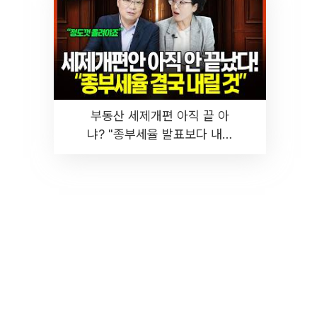
부동산 세제개편 아직 끝 아
냐? "종부세율 발표보다 내릴
것" 장기거주·양도세 전망 I 집
땅지성 I 김인만, 진미윤