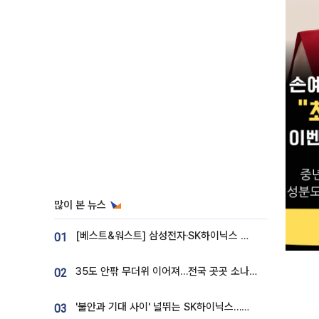
많이 본 뉴스
[베스트&워스트] 삼성전자·SK하이닉스 밀린 한 주…상상인증권은 85% 급등
01
35도 안팎 무더위 이어져…전국 곳곳 소나기 [오늘 날씨]
02
'불안과 기대 사이' 널뛰는 SK하이닉스…증권가 "HBM4·LTA 기반 펀터멘털 견고"
03