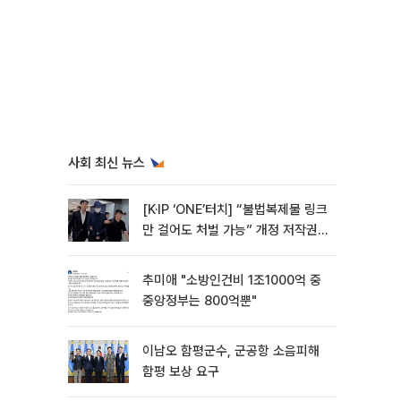
사회 최신 뉴스
[K·IP ‘ONE’터치] “불법복제물 링크
만 걸어도 처벌 가능” 개정 저작권
법 어떻게 바뀌었나
추미애 "소방인건비 1조1000억 중
중앙정부는 800억뿐"
이남오 함평군수, 군공항 소음피해
함평 보상 요구