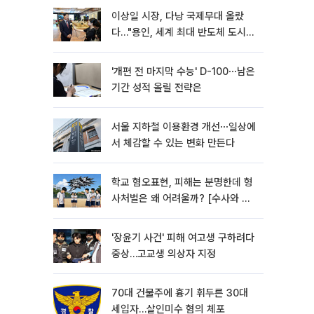
이상일 시장, 다낭 국제무대 올랐
다…"용인, 세계 최대 반도체 도시
된다"
'개편 전 마지막 수능' D-100⋯남은
기간 성적 올릴 전략은
서울 지하철 이용환경 개선⋯일상에
서 체감할 수 있는 변화 만든다
학교 혐오표현, 피해는 분명한데 형
사처벌은 왜 어려울까? [수사와 재
판]
'장윤기 사건' 피해 여고생 구하려다
중상…고교생 의상자 지정
70대 건물주에 흉기 휘두른 30대
세입자…살인미수 혐의 체포