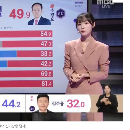
bc 선거방송 캠쳐)