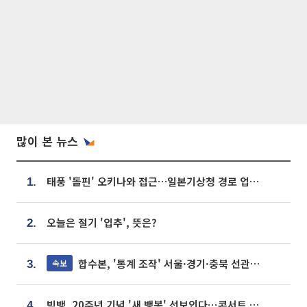
많이 본 뉴스
태풍 '돌핀' 오키나와 접근…일본기상청 경로 업데이트
1.
오늘은 절기 '입추', 뜻은?
2.
합수본, '통계 조작' 서울·경기·충북 선관위 등 추가 압수수색
속보
3.
빅뱅, 20주년 기념 '새 뱅봉' 선보인다⋯콘서트 앞두고 팝업 개최
4.