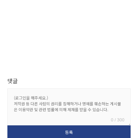
댓글
0 / 300