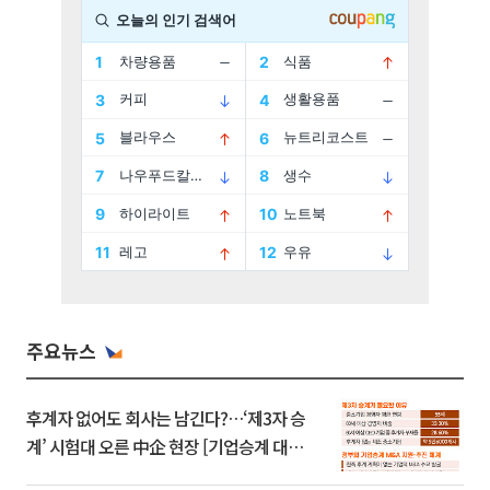
주요뉴스
후계자 없어도 회사는 남긴다?…‘제3자 승
계’ 시험대 오른 中企 현장 [기업승계 대전
환]