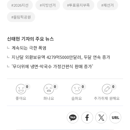
#2026지선
#지방선거
#투표용지부족
#재선거
#올림픽공원
신태현 기자의 주요 뉴스
계속되는 극한 폭염
지난달 외환보유액 4279억5000만달러, 두달 연속 증가
'무더위에 냉면-막국수 가정간편식 판매 증가'
0
0
0
0
좋아요
화나요
슬퍼요
추가취재 원해요