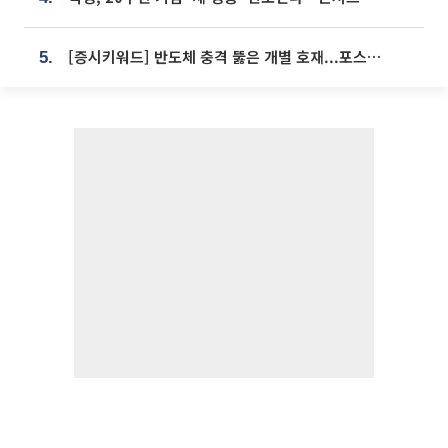
[증시키워드] 반도체 충격 뚫은 개별 호재...포스코퓨처엠·에코프로·한화솔루션 '눈길'
5.