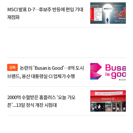
MSCI 발표 D-7…후보주 반등에 편입 기대
재점화
논란의 'Busan is Good'…8억 도시
단독
브랜드, 용산 대통령실 CI 업체가 수행
2000억 수혈받은 홈플러스 ‘오늘 가오
픈’...13일 정식 개장 시험대