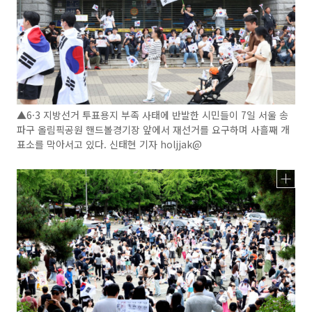
▲6·3 지방선거 투표용지 부족 사태에 반발한 시민들이 7일 서울 송
파구 올림픽공원 핸드볼경기장 앞에서 재선거를 요구하며 사흘째 개
표소를 막아서고 있다. 신태현 기자 holjjak@