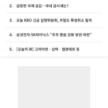
급등한 국제 금값…국내 금시세는?
2.
오늘 KBO 긴급 실행위원회, 주말도 폭염취소 될까
3.
삼성전자·SK하이닉스 “주주 환원 강화 방안 마련”
4.
[오늘의 IR] 고려아연ㆍ심텍ㆍ엘앤에프 등
5.