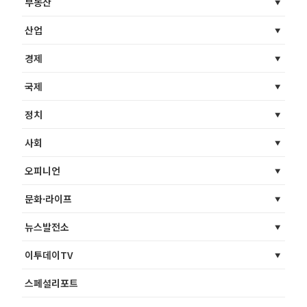
부동산
산업
경제
국제
정치
사회
오피니언
문화·라이프
뉴스발전소
이투데이TV
스페셜리포트