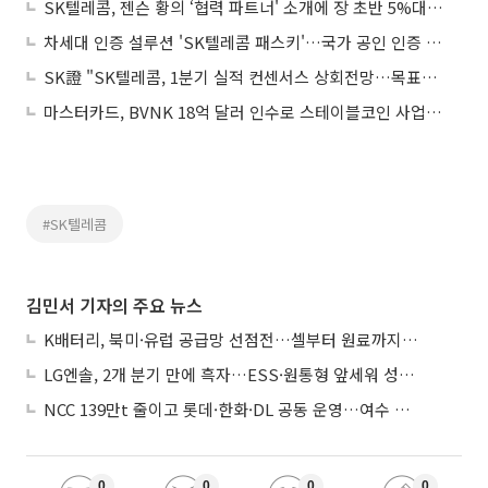
SK텔레콤, 젠슨 황의 ‘협력 파트너' 소개에 장 초반 5%대 급등
차세대 인증 설루션 'SK텔레콤 패스키'…국가 공인 인증 1등급 획득
SK證 "SK텔레콤, 1분기 실적 컨센서스 상회전망…목표가↑"
마스터카드, BVNK 18억 달러 인수로 스테이블코인 사업 본격 확장
#SK텔레콤
김민서 기자의 주요 뉴스
K배터리, 북미·유럽 공급망 선점전…셀부터 원료까지 현지화
LG엔솔, 2개 분기 만에 흑자…ESS·원통형 앞세워 성장 가속
NCC 139만t 줄이고 롯데·한화·DL 공동 운영…여수 1호 본궤도
0
0
0
0