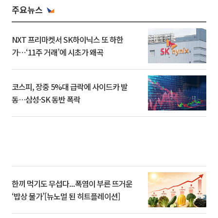
주요뉴스
NXT 프리마켓서 SK하이닉스 또 하한
가⋯‘11주 거래’에 시초가 왜곡
코스피, 장중 5%대 급락에 사이드카 발
동…삼성·SK 동반 폭락
한끼 먹기도 무섭다...폭염이 부른 뜨거운
‘밥상 물가’[뉴노멀 된 히트플레이션]