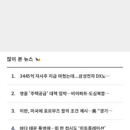
많이 본 뉴스
3445억 자사주 지급 마쳤는데...삼성전자 DX노조, 뒤늦은 '떼쓰기 집회'
1.
영끌 '주택공급' 대책 임박⋯비아파트·도심복합까지 총동원
2.
이란, 미국에 호르무즈 합의 조건 제시…美 “경기 아직 안 끝나” [종합]
3.
바다 태운 폭염에…회 한 접시도 ‘히트플레이션’
4.