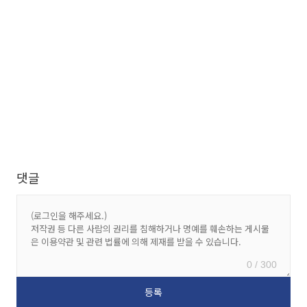
댓글
0 / 300