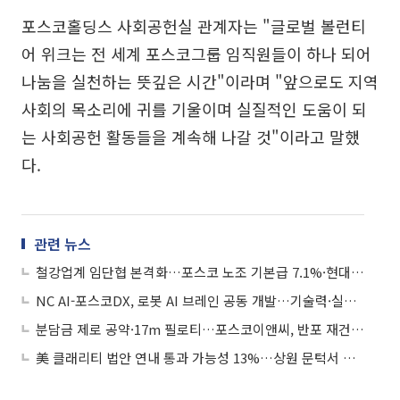
포스코홀딩스 사회공헌실 관계자는 "글로벌 볼런티
어 위크는 전 세계 포스코그룹 임직원들이 하나 되어
나눔을 실천하는 뜻깊은 시간"이라며 "앞으로도 지역
사회의 목소리에 귀를 기울이며 실질적인 도움이 되
는 사회공헌 활동들을 계속해 나갈 것"이라고 말했
다.
관련 뉴스
철강업계 임단협 본격화…포스코 노조 기본급 7.1%·현대제철 성과급 150%↑ 요구
NC AI-포스코DX, 로봇 AI 브레인 공동 개발…기술력·실증 체계 결합
분담금 제로 공약·17m 필로티…포스코이앤씨, 반포 재건축에 올인
美 클래리티 법안 연내 통과 가능성 13%…상원 문턱서 제동