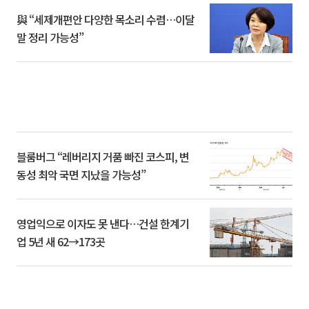
與 “세제개편안 다양한 목소리 수렴…이달
말 정리 가능성”
블룸버그 “레버리지 거품 빠진 코스피, 변
동성 최악 국면 지났을 가능성”
영업익으로 이자도 못 낸다…건설 한계기
업 5년 새 62→173곳