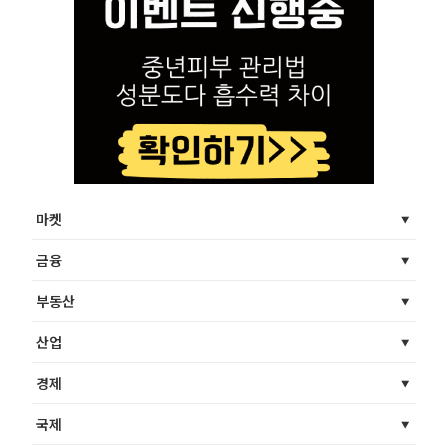
마켓
금융
부동산
산업
경제
국제