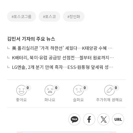
#포스코그룹
#포스코
#장인화
김민서 기자의 주요 뉴스
美 폴리실리콘 ‘가격 하한선’ 세웠다…K태양광 수혜 기대
K배터리, 북미·유럽 공급망 선점전…셀부터 원료까지 현지화
LG엔솔, 2개 분기 만에 흑자…ESS·원통형 앞세워 성장 가속
0
0
0
0
좋아요
화나요
슬퍼요
추가취재 원해요