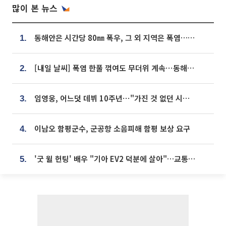
많이 본 뉴스
동해안은 시간당 80㎜ 폭우, 그 외 지역은 폭염…‘극과 극 날씨’
1.
[내일 날씨] 폭염 한풀 꺾여도 무더위 계속⋯동해안 이틀 연속 비
2.
임영웅, 어느덧 데뷔 10주년⋯"가진 것 없던 시절, 내 앞엔 20명의 팬뿐"
3.
이남오 함평군수, 군공항 소음피해 함평 보상 요구
4.
'굿 윌 헌팅' 배우 "기아 EV2 덕분에 살아"…교통사고 후 안전성 극찬
5.