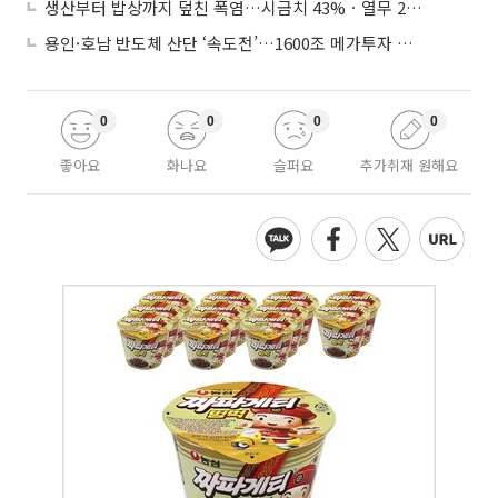
생산부터 밥상까지 덮친 폭염…시금치 43%ㆍ열무 28% 급등
용인·호남 반도체 산단 ‘속도전’…1600조 메가투자 이행 총력
0
0
0
0
좋아요
화나요
슬퍼요
추가취재 원해요