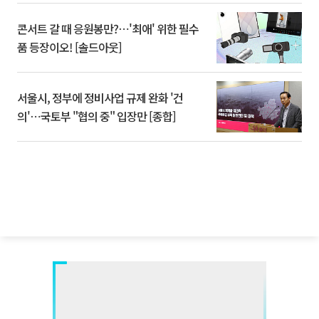
콘서트 갈 때 응원봉만?⋯'최애' 위한 필수
품 등장이오! [솔드아웃]
서울시, 정부에 정비사업 규제 완화 '건
의'⋯국토부 "협의 중" 입장만 [종합]