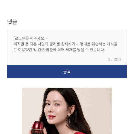
댓글
0 / 300