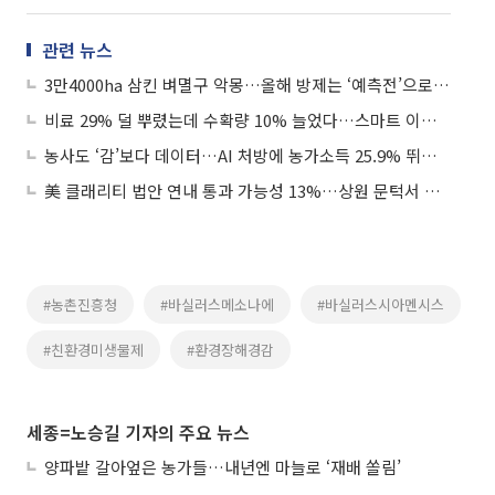
관련 뉴스
3만4000ha 삼킨 벼멸구 악몽…올해 방제는 ‘예측전’으로 간다
비료 29% 덜 뿌렸는데 수확량 10% 늘었다…스마트 이앙기가 바꾸는 논농사
농사도 ‘감’보다 데이터…AI 처방에 농가소득 25.9% 뛰었다
美 클래리티 법안 연내 통과 가능성 13%…상원 문턱서 제동
#농촌진흥청
#바실러스메소나에
#바실러스시아멘시스
#친환경미생물제
#환경장해경감
세종=노승길 기자의 주요 뉴스
양파밭 갈아엎은 농가들…내년엔 마늘로 ‘재배 쏠림’