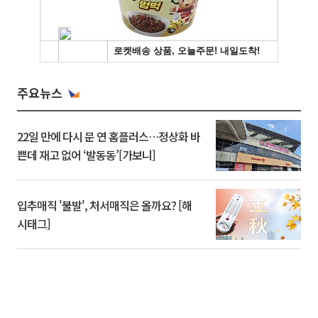
주요뉴스
22일 만에 다시 문 연 홈플러스…정상화 바
쁜데 재고 없어 ‘발동동’[가보니]
입추매직 '불발', 처서매직은 올까요? [해
시태그]