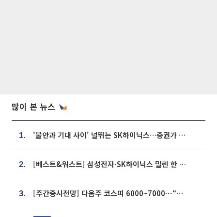
많이 본 뉴스
'불안과 기대 사이' 널뛰는 SK하이닉스…증권가 "HBM4·LTA 기반 펀터멘털 견고"
1.
[베스트&워스트] 삼성전자·SK하이닉스 밀린 한 주…상상인증권은 85% 급등
2.
[주간증시전망] 다음주 코스피 6000~7000⋯“外人 수급은 정책이 변수”
3.