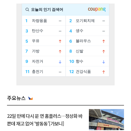
주요뉴스
22일 만에 다시 문 연 홈플러스…정상화 바
쁜데 재고 없어 ‘발동동’[가보니]