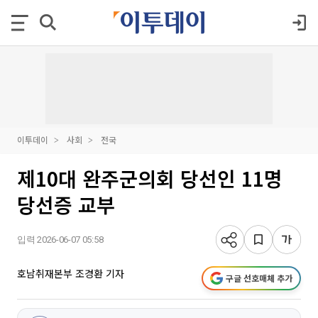
이투데이
사회
전국
제10대 완주군의회 당선인 11명
당선증 교부
입력 2026-06-07 05:58
호남취재본부 조경환 기자
구글 선호매체 추가