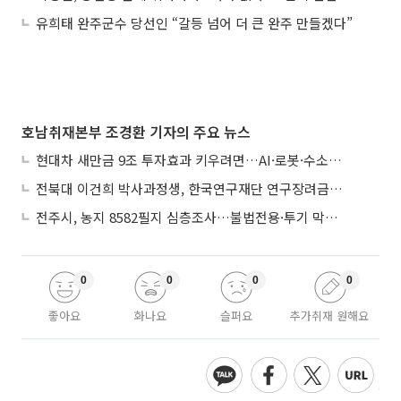
유희태 완주군수 당선인 “갈등 넘어 더 큰 완주 만들겠다”
호남취재본부 조경환 기자의 주요 뉴스
현대차 새만금 9조 투자효과 키우려면…AI·로봇·수소 공공기관 집적화 시급
전북대 이건희 박사과정생, 한국연구재단 연구장려금 선정
전주시, 농지 8582필지 심층조사…불법전용·투기 막는다
0
0
0
0
좋아요
화나요
슬퍼요
추가취재 원해요