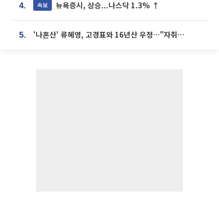
뉴욕증시, 상승...나스닥 1.3% ↑
속보
4.
'나혼산' 류혜영, 고경표와 16년산 우정…"자취방서 부모님과 마주쳐"
5.