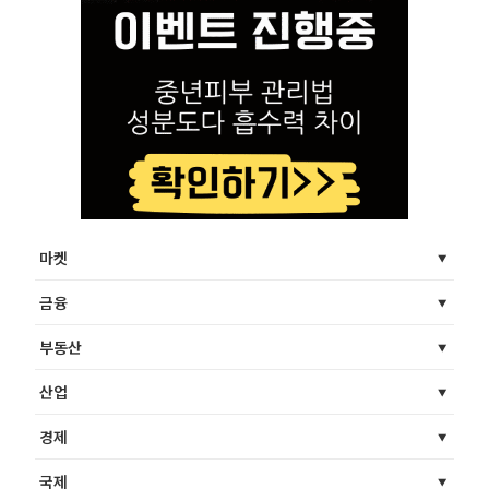
마켓
금융
부동산
산업
경제
국제