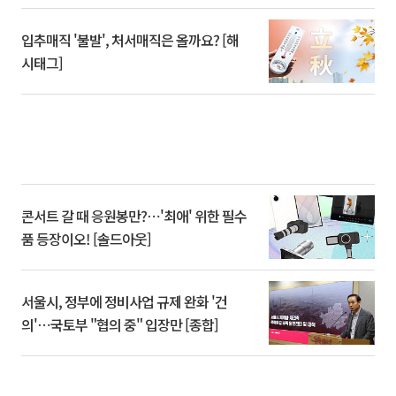
입추매직 '불발', 처서매직은 올까요? [해
시태그]
콘서트 갈 때 응원봉만?⋯'최애' 위한 필수
품 등장이오! [솔드아웃]
서울시, 정부에 정비사업 규제 완화 '건
의'⋯국토부 "협의 중" 입장만 [종합]