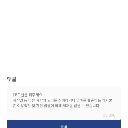
댓글
0 / 300