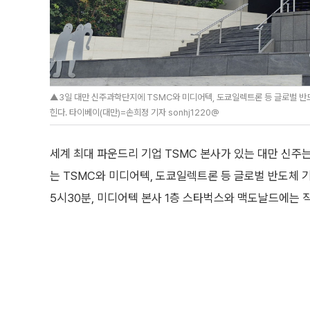
▲3일 대만 신주과학단지에 TSMC와 미디어텍, 도쿄일렉트론 등 글로벌 반
힌다. 타이베이(대만)=손희정 기자 sonhj1220@
세계 최대 파운드리 기업 TSMC 본사가 있는 대만 신주
는 TSMC와 미디어텍, 도쿄일렉트론 등 글로벌 반도체 
5시30분, 미디어텍 본사 1층 스타벅스와 맥도날드에는 