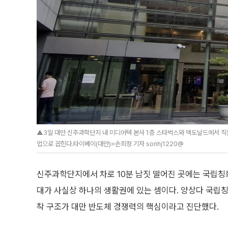
▲3일 대만 신주과학단지 내 미디어텍 본사 1층 스타벅스와 맥도날드에서 직
업으로 꼽힌다.타이베이(대만)=손희정 기자 sonhj1220@
신주과학단지에서 차로 10분 남짓 떨어진 곳에는 국립칭화
대가 사실상 하나의 생활권에 있는 셈이다. 양상다 국립
착 구조가 대만 반도체 경쟁력의 핵심이라고 진단했다.