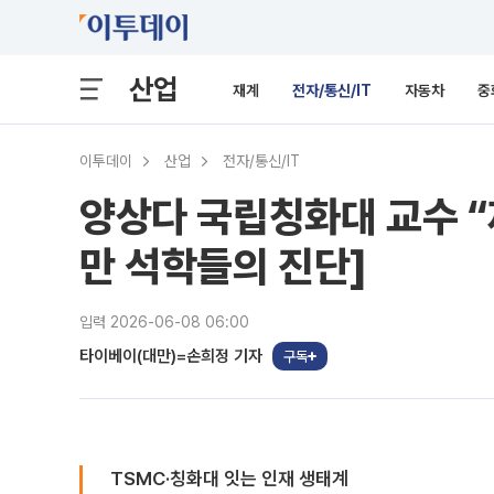
산업
재계
전자/통신/IT
자동차
중
이투데이
산업
전자/통신/IT
양상다 국립칭화대 교수 “
만 석학들의 진단]
입력 2026-06-08 06:00
타이베이(대만)=손희정 기자
구독
TSMC·칭화대 잇는 인재 생태계