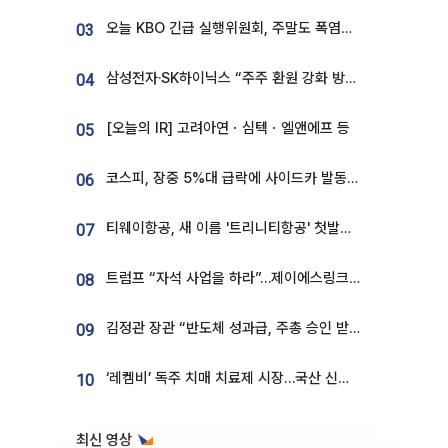
오늘 KBO 긴급 실행위원회, 주말도 폭염취소 될까
03
삼성전자·SK하이닉스 “주주 환원 강화 방안 마련”
04
[오늘의 IR] 고려아연ㆍ심텍ㆍ엘앤에프 등
05
코스피, 장중 5%대 급락에 사이드카 발동…삼성·SK 동반 폭락
06
티웨이항공, 새 이름 '트리니티항공' 첫발…SSC 전략 본격화
07
트럼프 “자석 사업을 하라”…제이에스링크, 비중국 영구자석 공급망 구축 속도
08
김정관 장관 “반도체 성과급, 주총 승인 받도록”…상법·자본시장법 개정 시사
09
‘레켐비’ 독주 치매 치료제 시장…국산 신약 등장하나
10
최신 영상