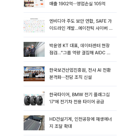
매출 1902억⋯영업손실 105억
엔비디아 주도 보안 연합, SAFE 가
이드라인 개발…에이전틱 사이버 보
안 강화
박윤영 KT 대표, 데이터센터 현장
점검…“그룹 역량 결집해 AIDC 경
쟁력 높여야”
한국보건산업진흥원, 전사 AI 전환
본격화⋯전담 조직 신설
한국타이어, BMW 전기 플래그십
'i7'에 전기차 전용 타이어 공급
HD건설기계, 인천공장에 재생에너
지 조달 확대