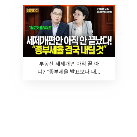
부동산 세제개편 아직 끝 아
냐? "종부세율 발표보다 내릴
것" 장기거주·양도세 전망 I 집
땅지성 I 김인만, 진미윤