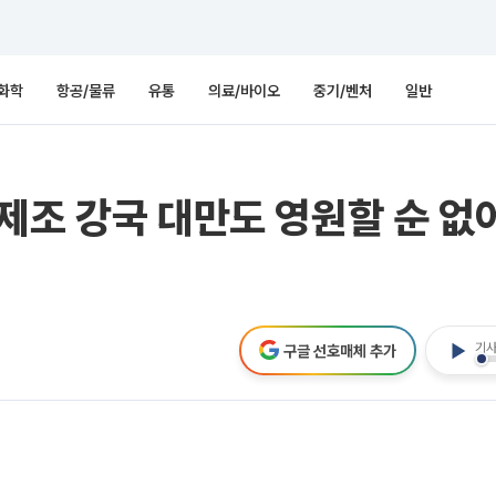
화학
항공/물류
유통
의료/바이오
중기/벤처
일반
제조 강국 대만도 영원할 순 없어
기사
구글 선호매체 추가