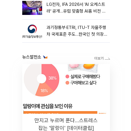
LG전자, IFA 2026서 'AI 오케스트
라' 공개…유럽 맞춤형 AI홈 비전 제
시
과기정통부·ETRI, ITU-T 자율주행
차 국제표준 주도…한국인 첫 의장
선임
뉴스발전소
만지고 누르며 푼다…스트레스
잡는 '말랑이' [데이터클립]