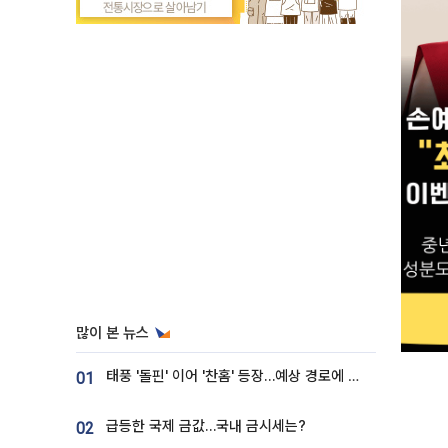
많이 본 뉴스
태풍 '돌핀' 이어 '찬홈' 등장…예상 경로에 한국 '한숨'
01
급등한 국제 금값…국내 금시세는?
02