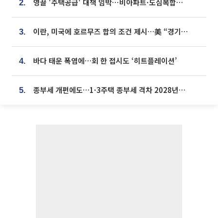
영끌 '주택공급' 대책 임박⋯비아파트·도심복합까지 총동원
2.
이란, 미국에 호르무즈 합의 조건 제시…美 “경기 아직 안 끝나” [종합]
3.
바다 태운 폭염에…회 한 접시도 ‘히트플레이션’
4.
종부세 개편에도…1·3주택 종부세 격차 2028년부터 확대
5.