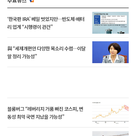
주요뉴스
‘한국판 IRA’ 베일 벗었지만…반도체·배터
리 업계 “시행령이 관건”
與 “세제개편안 다양한 목소리 수렴…이달
말 정리 가능성”
블룸버그 “레버리지 거품 빠진 코스피, 변
동성 최악 국면 지났을 가능성”