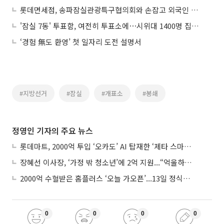
롯데면세점, 송파잠실관광특구협의회와 손잡고 외국인 관광객 유치 강화
'잠실 7동' 투표함, 여전히 투표소에⋯시위대 1400명 집결에 갈곳 잃은 투표
‘경험 無도 환영’ 첫 일자리 도전 설명서
#지방선거
#잠실
#개표소
#봉쇄
정영인 기자의 주요 뉴스
롯데마트, 2000억 투입 ‘오카도’ AI 탑재한 ‘제타 스마트센터’...온라인 장보기 판 바꾼다
장혜선 이사장, ‘가정 밖 청소년’에 2억 지원...“억울하고 아파도 단단해지길”
2000억 수혈받은 홈플러스 ‘오늘 가오픈’...13일 정식 개장 시험대
0
0
0
0