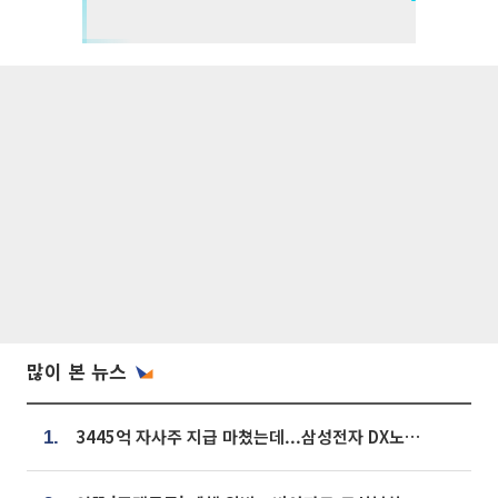
많이 본 뉴스
3445억 자사주 지급 마쳤는데...삼성전자 DX노조, 뒤늦은 '떼쓰기 집회'
1.