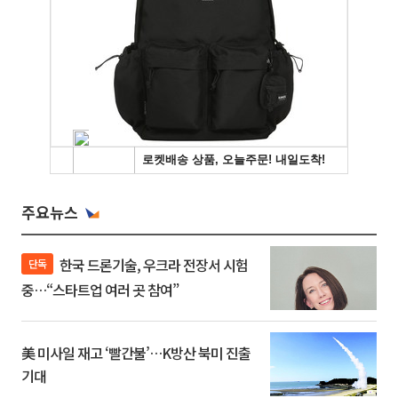
주요뉴스
한국 드론기술, 우크라 전장서 시험
단독
중…“스타트업 여러 곳 참여”
美 미사일 재고 ‘빨간불’…K방산 북미 진출
기대