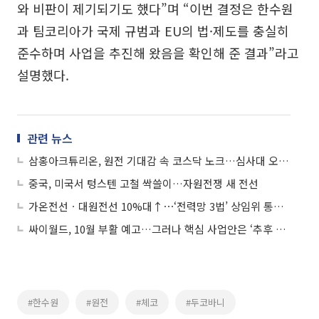
와 비판이 제기되기도 했다”며 “이번 결정은 한수원
과 팀코리아가 국제 규범과 EU의 법·제도를 충실히
준수하며 사업을 추진해 왔음을 확인해 준 결과”라고
설명했다.
관련 뉴스
삼홍아크튜리온, 원전 기대감 속 코스닥 노크…심사대 오른 '저마진 숙제'
중국, 미국서 텅스텐 고철 싹쓸이…자원전쟁 새 전선
가온전선ㆍ대원전선 10%대↑⋯‘전력망 3법’ 상임위 통과에 전선주 급등
싸이월드, 10월 부활 예고…그러나 핵심 사업안은 ‘추후 공개’
#한수원
#원전
#체코
#두코바니