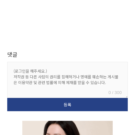
댓글
0 / 300