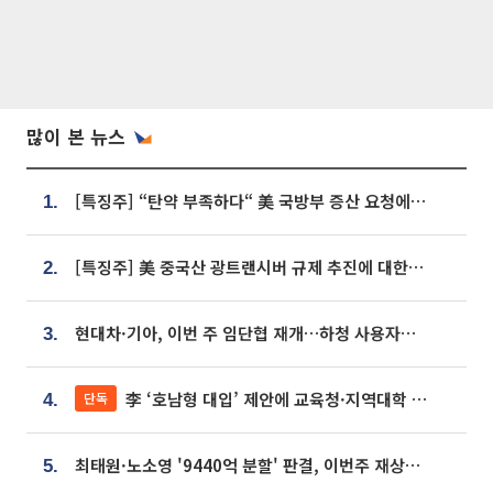
많이 본 뉴스
[특징주] “탄약 부족하다“ 美 국방부 증산 요청에⋯국내 방산주 급등세
1.
[특징주] 美 중국산 광트랜시버 규제 추진에 대한광통신 등 광통신株 강세
2.
현대차·기아, 이번 주 임단협 재개…하청 사용자성 재심도 ‘변수’
3.
李 ‘호남형 대입’ 제안에 교육청·지역대학 서·논술형 입시 연계 '착수'
단독
4.
최태원·노소영 '9440억 분할' 판결, 이번주 재상고 여부 주목
5.