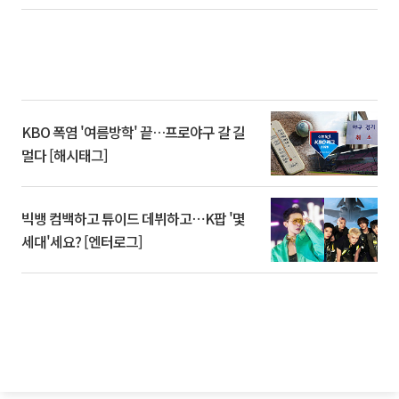
KBO 폭염 '여름방학' 끝…프로야구 갈 길
멀다 [해시태그]
빅뱅 컴백하고 튜이드 데뷔하고⋯K팝 '몇
세대'세요? [엔터로그]