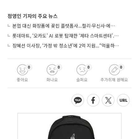
정영인 기자의 주요 뉴스
본업 대신 화장품에 꽂힌 플랫폼사...컬리·무신사·에이블리, ‘뷰티 페스타’ 경쟁
롯데마트, ‘오카도’ AI 로봇 탑재한 ‘제타 스마트센터’...온라인 장보기 판 바꾼다
장혜선 이사장, ‘가정 밖 청소년’에 2억 지원...“억울하고 아파도 단단해지길”
0
0
0
0
좋아요
화나요
슬퍼요
추가취재 원해요