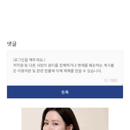
댓글
0 / 300