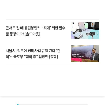
콘서트 갈 때 응원봉만?⋯'최애' 위한 필수
품 등장이오! [솔드아웃]
서울시, 정부에 정비사업 규제 완화 '건
의'⋯국토부 "협의 중" 입장만 [종합]