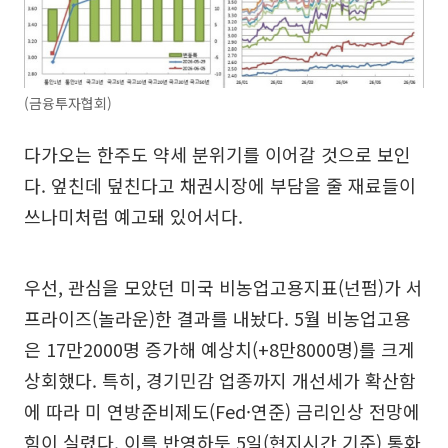
(금융투자협회)
다가오는 한주도 약세 분위기를 이어갈 것으로 보인
다. 엎친데 덮친다고 채권시장에 부담을 줄 재료들이
쓰나미처럼 예고돼 있어서다.
우선, 관심을 모았던 미국 비농업고용지표(넌펌)가 서
프라이즈(놀라운)한 결과를 내놨다. 5월 비농업고용
은 17만2000명 증가해 예상치(+8만8000명)를 크게
상회했다. 특히, 경기민감 업종까지 개선세가 확산함
에 따라 미 연방준비제도(Fed·연준) 금리인상 전망에
힘이 실렸다. 이를 반영하듯 5일(현지시간 기준) 통화