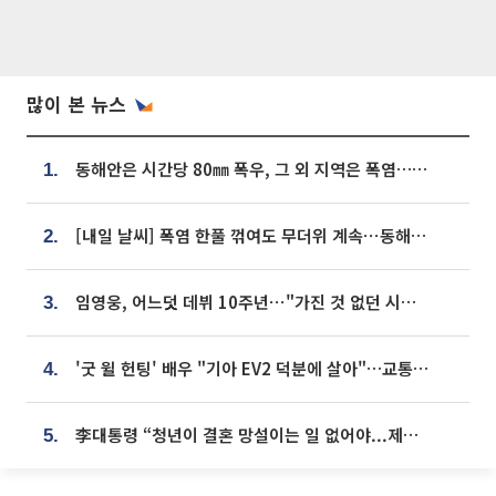
많이 본 뉴스
동해안은 시간당 80㎜ 폭우, 그 외 지역은 폭염…‘극과 극 날씨’
1.
[내일 날씨] 폭염 한풀 꺾여도 무더위 계속⋯동해안 이틀 연속 비
2.
임영웅, 어느덧 데뷔 10주년⋯"가진 것 없던 시절, 내 앞엔 20명의 팬뿐"
3.
'굿 윌 헌팅' 배우 "기아 EV2 덕분에 살아"…교통사고 후 안전성 극찬
4.
李대통령 “청년이 결혼 망설이는 일 없어야...제도상 불이익 조사”
5.