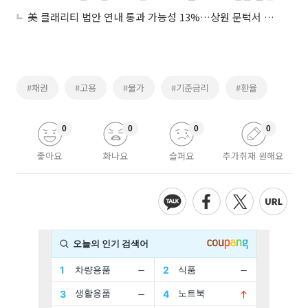
美 클래리티 법안 연내 통과 가능성 13%…상원 문턱서 제동
#채권
#고용
#물가
#기준금리
#환율
0
0
0
0
좋아요
화나요
슬퍼요
추가취재 원해요