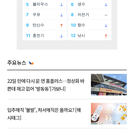
주요뉴스
22일 만에 다시 문 연 홈플러스…정상화 바
쁜데 재고 없어 ‘발동동’[가보니]
입추매직 '불발', 처서매직은 올까요? [해
시태그]