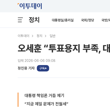
정치
대통령실/총리실
국회/정당
국방/
이투데이
정치
일반
오세훈 “투표용지 부족, 
입력 2026-06-06 09:08
정진용 기자
구독
대통령 책임론 거듭 제기
“지금 제일 문제가 전월세”