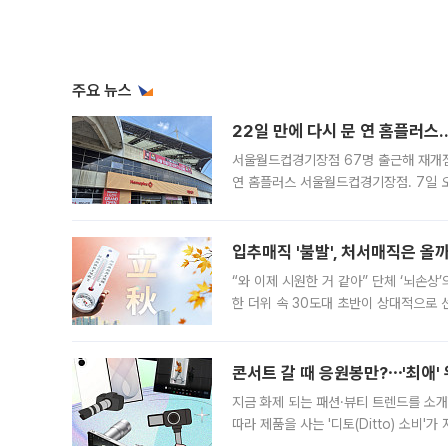
주요 뉴스
22일 만에 다시 문 연 홈플러스
서울월드컵경기장점 67명 출근해 재개점 
연 홈플러스 서울월드컵경기장점. 7일 
우유, 과일 같은 신선식품이 차근차근 자
입추매직 '불발', 처서매직은 올
“와 이제 시원한 거 같아” 단체 ‘뇌손상
한 더위 속 30도대 초반이 상대적으로
지역에 있었습니다. 7월 말에는 서풍과
콘서트 갈 때 응원봉만?⋯'최애'
지금 화제 되는 패션·뷰티 트렌드를 소개
따라 제품을 사는 '디토(Ditto) 소비
어디일까요? 아이돌 콘서트 시작을 기다