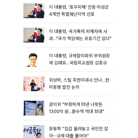
이 대통령, '호우피해' 안동·의성군
4개면 특별재난지역 선포
이 대통령, 국가폭력 피해자에 사
과…"국가 책임에는 유효기간 없다"
이 대통령, 규제합리화위 부위원장
에 김태유…국립외교원장 김흥규
위성락, 스틸 주한미대사 만나…한
미동맹 발전 논의
권익위 "부정하게 타낸 나랏돈
1300억 원…환수액 역대 최대"
장동혁 “집값 올려놓고 국민만 잡
아⋯규제·대출 풀어야”