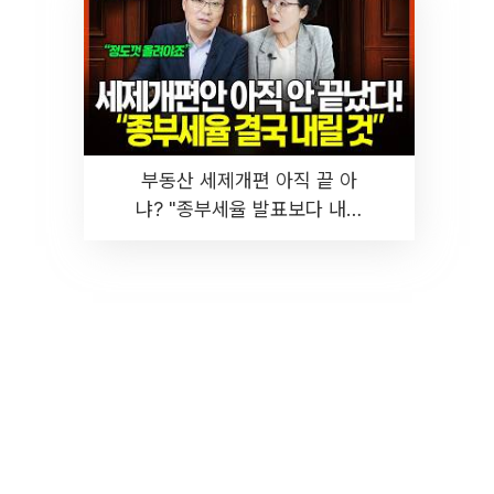
부동산 세제개편 아직 끝 아
냐? "종부세율 발표보다 내릴
것" 장기거주·양도세 전망 I 집
땅지성 I 김인만, 진미윤