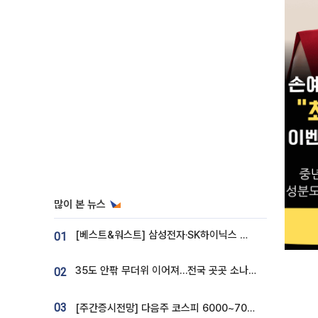
많이 본 뉴스
[베스트&워스트] 삼성전자·SK하이닉스 밀린 한 주…상상인증권은 85% 급등
01
35도 안팎 무더위 이어져…전국 곳곳 소나기 [오늘 날씨]
02
03
[주간증시전망] 다음주 코스피 6000~7000⋯“外人 수급은 정책이 변수”