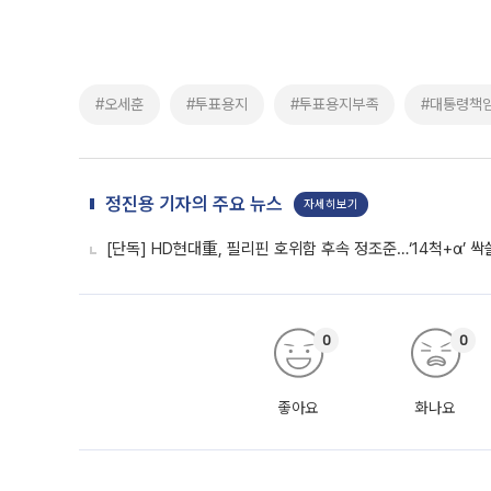
#오세훈
#투표용지
#투표용지부족
#대통령책
정진용 기자의 주요 뉴스
자세히보기
[단독] HD현대重, 필리핀 호위함 후속 정조준…‘14척+α’ 
0
0
좋아요
화나요