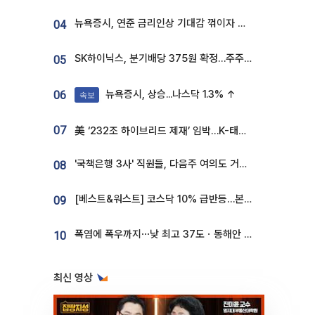
뉴욕증시, 연준 금리인상 기대감 꺾이자 상승...S&P500 사상 최고치 [종합]
04
SK하이닉스, 분기배당 375원 확정…주주환원책 9월로 앞당겨 발표
05
뉴욕증시, 상승...나스닥 1.3% ↑
06
속보
07
美 ‘232조 하이브리드 제재’ 임박…K-태양광, 불확실성 털고 날개 다나
'국책은행 3사' 직원들, 다음주 여의도 거리 나서는 까닭은
08
[베스트&워스트] 코스닥 10% 급반등…본느, 최대주주 변경 기대에 270% 폭등
09
폭염에 폭우까지⋯낮 최고 37도ㆍ동해안 강한 비 [날씨]
10
최신 영상