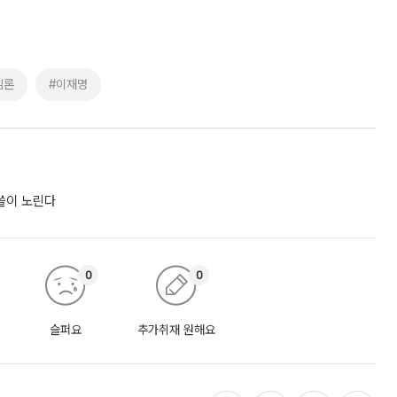
임론
#이재명
싹쓸이 노린다
0
0
슬퍼요
추가취재 원해요