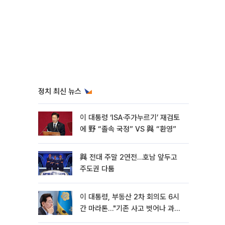
정치 최신 뉴스
이 대통령 ‘ISA·주가누르기’ 재검토
에 野 “졸속 국정” VS 與 “환영”
與 전대 주말 2연전…호남 앞두고
주도권 다툼
이 대통령, 부동산 2차 회의도 6시
간 마라톤…"기존 사고 벗어나 과감
히 실천"