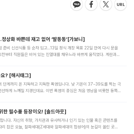
…정상화 바쁜데 재고 없어 ‘발동동’[가보니]
준비 신선식품 등 순차 입고…13일 정식 개장 목표 22일 만에 다시 문을
오전부터 직원들은 비어 있는 진열대를 채우느라 바쁘게 움직였다. 계란과
리를 잡기 시작했지만, 매장 곳곳엔 여전히 텅 빈 매대가 먼저 눈에 들어왔
까요? [해시태그]
’의 단계까지 온 지독하고 지독한 폭염입니다. 낮 기온이 37~39도를 찍는 극
 선선하게 느껴질 지경인데요. 이번 폭염의 중심은 처음 영남을 비롯한 동쪽
 북서풍이 산맥을 넘어 영남 쪽으로 내려오면서 뜨겁고 건조해졌는데요.
 위한 필수품 등장이오! [솔드아웃]
합니다. 자신의 취향, 가치관과 유사하거나 인기 있는 인물 혹은 콘텐츠를
'가 자리 잡은 오늘, 잘파세대(Z세대와 알파세대의 합성어)의 눈길이 쏠린 곳은
리는 공연장. 응원봉만큼이나 눈에 띄는 게 있습니다. 공연이 시작되기