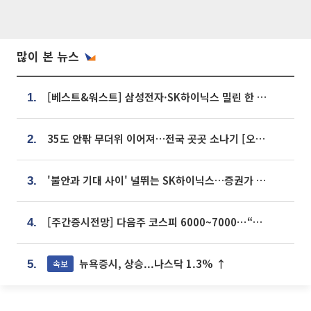
많이 본 뉴스
[베스트&워스트] 삼성전자·SK하이닉스 밀린 한 주…상상인증권은 85% 급등
1.
35도 안팎 무더위 이어져…전국 곳곳 소나기 [오늘 날씨]
2.
'불안과 기대 사이' 널뛰는 SK하이닉스…증권가 "HBM4·LTA 기반 펀터멘털 견고"
3.
[주간증시전망] 다음주 코스피 6000~7000⋯“外人 수급은 정책이 변수”
4.
뉴욕증시, 상승...나스닥 1.3% ↑
속보
5.