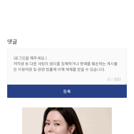
댓글
0 / 300