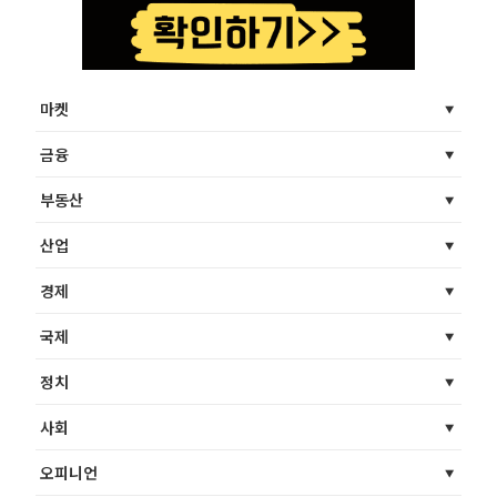
마켓
금융
부동산
산업
경제
국제
정치
사회
오피니언