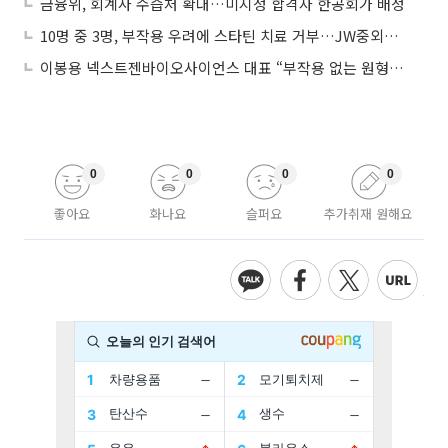
금융위, 회계사 수습처 확대…미지정 합격자 한공회가 배정
10명 중 3명, 부작용 우려에 스타틴 치료 거부…JW중외제약 “정보 격차 줄인다”
이봉용 넥스트젠바이오사이언스 대표 “부작용 없는 원형탈모 신약개발”
0
0
0
0
좋아요
화나요
슬퍼요
추가취재 원해요