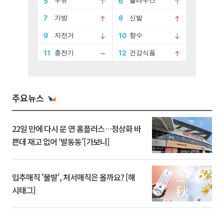
주요뉴스
22일 만에 다시 문 연 홈플러스…정상화 바
쁜데 재고 없어 ‘발동동’[가보니]
입추매직 '불발', 처서매직은 올까요? [해
시태그]