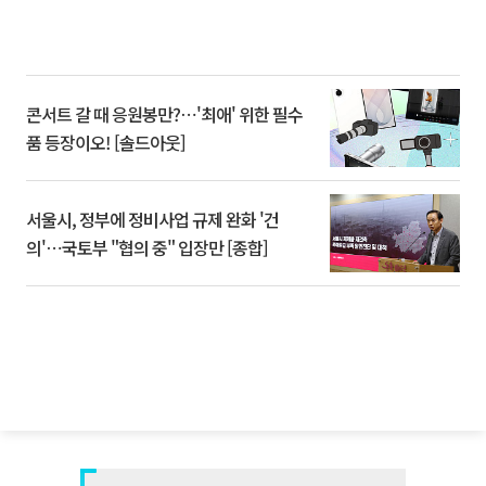
콘서트 갈 때 응원봉만?⋯'최애' 위한 필수
품 등장이오! [솔드아웃]
서울시, 정부에 정비사업 규제 완화 '건
의'⋯국토부 "협의 중" 입장만 [종합]