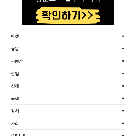
마켓
금융
부동산
산업
경제
국제
정치
사회
오피니언