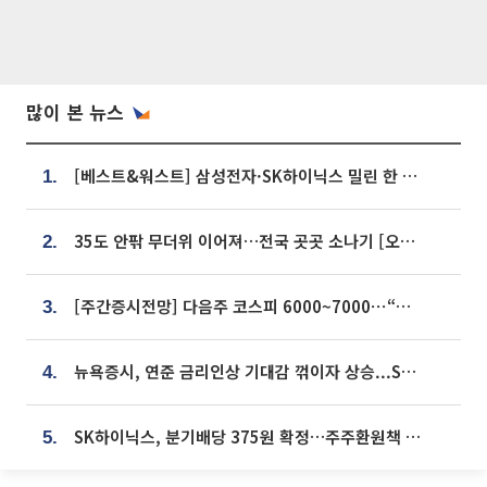
많이 본 뉴스
[베스트&워스트] 삼성전자·SK하이닉스 밀린 한 주…상상인증권은 85% 급등
1.
35도 안팎 무더위 이어져…전국 곳곳 소나기 [오늘 날씨]
2.
[주간증시전망] 다음주 코스피 6000~7000⋯“外人 수급은 정책이 변수”
3.
뉴욕증시, 연준 금리인상 기대감 꺾이자 상승...S&P500 사상 최고치 [종합]
4.
SK하이닉스, 분기배당 375원 확정…주주환원책 9월로 앞당겨 발표
5.