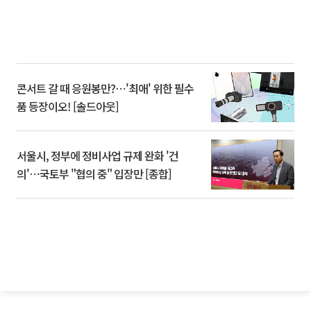
콘서트 갈 때 응원봉만?⋯'최애' 위한 필수
품 등장이오! [솔드아웃]
서울시, 정부에 정비사업 규제 완화 '건
의'⋯국토부 "협의 중" 입장만 [종합]