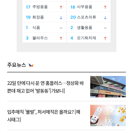
주요뉴스
22일 만에 다시 문 연 홈플러스…정상화 바
쁜데 재고 없어 ‘발동동’[가보니]
입추매직 '불발', 처서매직은 올까요? [해
시태그]