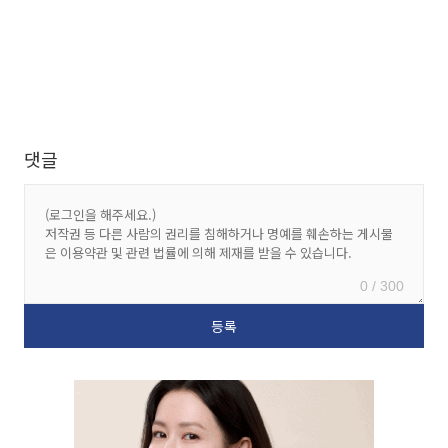
댓글
0 / 300