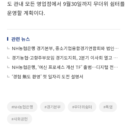
도 관내 모든 영업점에서 9월30일까지 무더위 쉼터를
운영할 계획이다.
관련 뉴스
NH농협은행 경기본부, 중소기업융합경기연합회와 법인제휴카드 협약
경기농협-고향주부모임 경기도지회, 2분기 이사회 열고 사회공헌 활성화 논의
NH농협은행, ‘여신 프로세스 개선 TF’ 출범⋯디지털 전환 속도
‘경험 無도 환영’ 첫 일자리 도전 설명서
#NH농협은행
#경기본부
#무더위쉼터
#폭염
#사회공헌