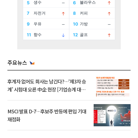
주요뉴스
후계자 없어도 회사는 남긴다?…‘제3자 승
계’ 시험대 오른 中企 현장 [기업승계 대전
환]
MSCI 발표 D-7…후보주 반등에 편입 기대
재점화