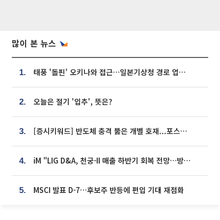
많이 본 뉴스
태풍 '돌핀' 오키나와 접근…일본기상청 경로 업데이트
1.
오늘은 절기 '입추', 뜻은?
2.
[증시키워드] 반도체 충격 뚫은 개별 호재...포스코퓨처엠·에코프로·한화솔루션 '눈길'
3.
iM "LIG D&A, 천궁-II 매출 하반기 회복 전망…방산 톱픽 유지"
4.
MSCI 발표 D-7…후보주 반등에 편입 기대 재점화
5.