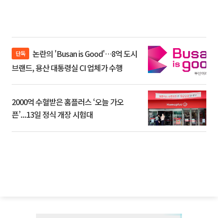
논란의 'Busan is Good'…8억 도시
단독
브랜드, 용산 대통령실 CI 업체가 수행
2000억 수혈받은 홈플러스 ‘오늘 가오
픈’...13일 정식 개장 시험대