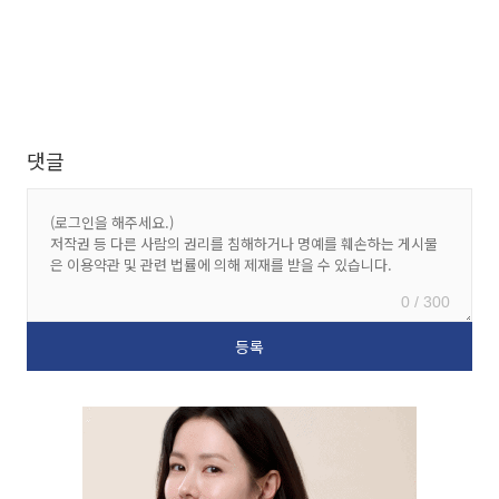
댓글
0 / 300