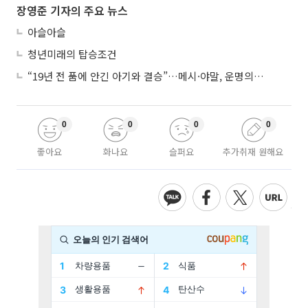
장영준 기자의 주요 뉴스
아슬아슬
청년미래의 탑승조건
“19년 전 품에 안긴 아기와 결승”…메시·야말, 운명의 왕좌 대결
0
0
0
0
좋아요
화나요
슬퍼요
추가취재 원해요