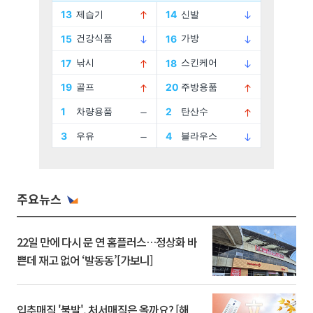
주요뉴스
22일 만에 다시 문 연 홈플러스…정상화 바
쁜데 재고 없어 ‘발동동’[가보니]
입추매직 '불발', 처서매직은 올까요? [해