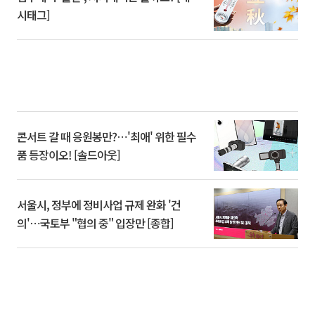
시태그]
콘서트 갈 때 응원봉만?⋯'최애' 위한 필수
품 등장이오! [솔드아웃]
서울시, 정부에 정비사업 규제 완화 '건
의'⋯국토부 "협의 중" 입장만 [종합]