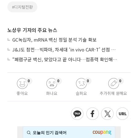
#디지털전환
노상우 기자의 주요 뉴스
GC녹십자, mRNA 백신 정밀 분석 기술 확보
J&J도 참전…빅파마, 차세대 ‘in vivo CAR-T’ 선점 경쟁 본격화
“폐렴구균 백신, 맞았다고 끝 아니다…접종력 확인해야”
0
0
0
0
좋아요
화나요
슬퍼요
추가취재 원해요