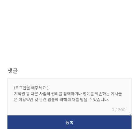
댓글
0 / 300