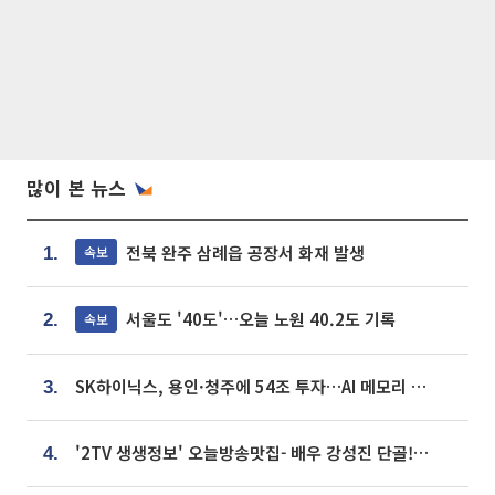
많이 본 뉴스
전북 완주 삼례읍 공장서 화재 발생
속보
1.
서울도 '40도'…오늘 노원 40.2도 기록
속보
2.
SK하이닉스, 용인·청주에 54조 투자…AI 메모리 생산기지 키운다
3.
'2TV 생생정보' 오늘방송맛집- 배우 강성진 단골! 쌀국수ㆍ푸팟퐁 커리 맛집 '블○○○'
4.