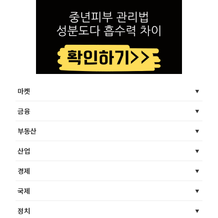
마켓
금융
부동산
산업
경제
국제
정치