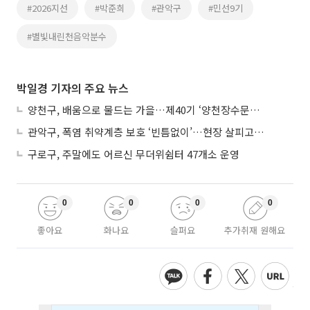
#2026지선
#박준희
#관악구
#민선9기
#별빛내린천음악분수
박일경 기자의 주요 뉴스
양천구, 배움으로 물드는 가을…제40기 ‘양천장수문화대학’ 수강생 모집
관악구, 폭염 취약계층 보호 ‘빈틈없이’…현장 살피고 지원 넓힌다
구로구, 주말에도 어르신 무더위쉼터 47개소 운영
0
0
0
0
좋아요
화나요
슬퍼요
추가취재 원해요