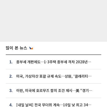
많이 본 뉴스
종부세 개편에도…1·3주택 종부세 격차 2028년부터 확대
1.
미국, 가상자산 포괄 규제 속도…상원, ‘클래리티법’ 9월 절차투표 추진
2.
이란, 미국에 호르무즈 합의 조건 제시…美 “경기 아직 안 끝나” [종합]
3.
[내일 날씨] 전국 무더위 계속…10일 낮 최고 34도 육박
4.