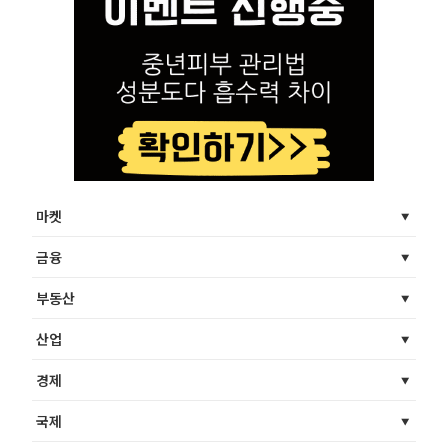
마켓
금융
부동산
산업
경제
국제