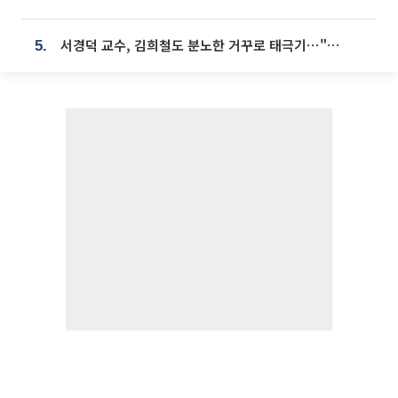
서경덕 교수, 김희철도 분노한 거꾸로 태극기⋯"엉터리는 아냐, 아쉬울 뿐"
5.