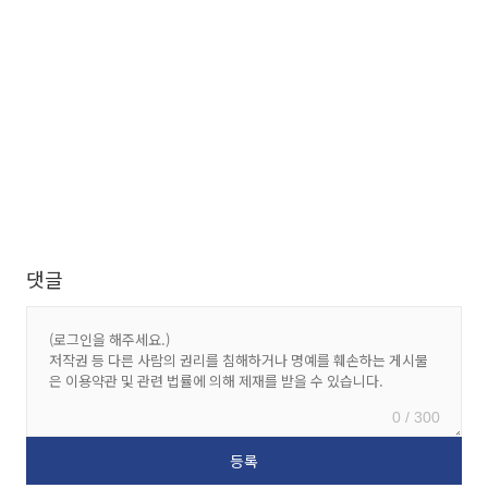
댓글
0 / 300