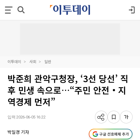
이투데이
사회
일반
박준희 관악구청장, ‘3선 당선’ 직
후 민생 속으로…“주민 안전‧지
역경제 먼저”
입력 2026-06-05 16:22
박일경 기자
구글 선호매체 추가