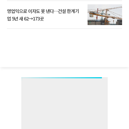
영업익으로 이자도 못 낸다…건설 한계기
업 5년 새 62→173곳