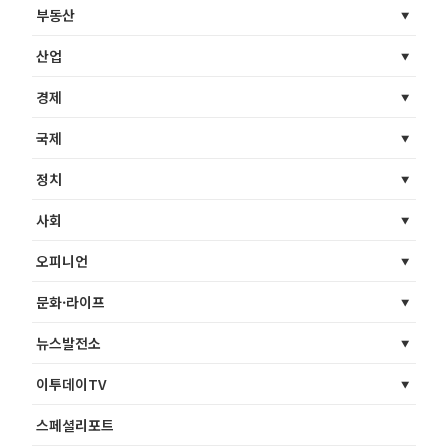
부동산
산업
경제
국제
정치
사회
오피니언
문화·라이프
뉴스발전소
이투데이TV
스페셜리포트