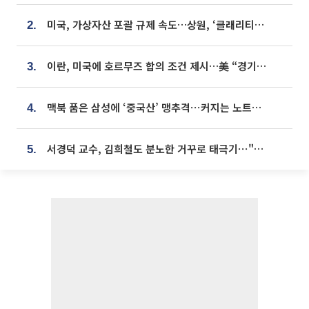
미국, 가상자산 포괄 규제 속도…상원, ‘클래리티법’ 9월 절차투표 추진
2.
이란, 미국에 호르무즈 합의 조건 제시…美 “경기 아직 안 끝나” [종합]
3.
맥북 품은 삼성에 ‘중국산’ 맹추격⋯커지는 노트북 OLED 시장
4.
서경덕 교수, 김희철도 분노한 거꾸로 태극기⋯"엉터리는 아냐, 아쉬울 뿐"
5.