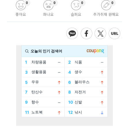
0
0
0
0
좋아요
화나요
슬퍼요
추가취재 원해요