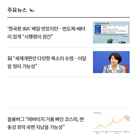
주요뉴스
‘한국판 IRA’ 베일 벗었지만…반도체·배터
리 업계 “시행령이 관건”
與 “세제개편안 다양한 목소리 수렴…이달
말 정리 가능성”
블룸버그 “레버리지 거품 빠진 코스피, 변
동성 최악 국면 지났을 가능성”