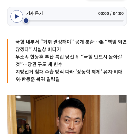
기사 듣기
00:00 / 04:00
국힘 내부서 “거취 결정해야” 공개 분출…張 “책임 외면
않겠다” 사실상 버티기
무소속 한동훈 부산 북갑 당선 뒤 “국힘 반드시 돌아갈
것”…당권 구도 새 변수
지방선거 참패 수습 방식 따라 ‘장동혁 체제’ 유지·비대
위·한동훈 복귀 갈림길