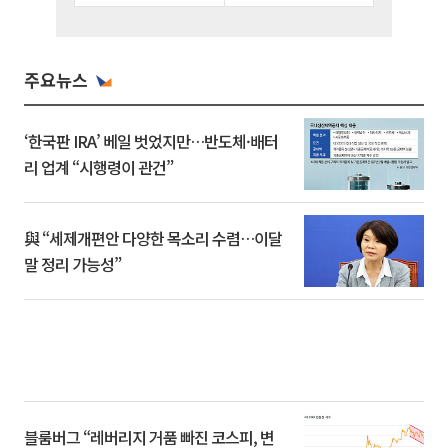
주요뉴스
‘한국판 IRA’ 베일 벗었지만…반도체·배터
리 업계 “시행령이 관건”
與 “세제개편안 다양한 목소리 수렴…이달
말 정리 가능성”
블룸버그 “레버리지 거품 빠진 코스피, 변