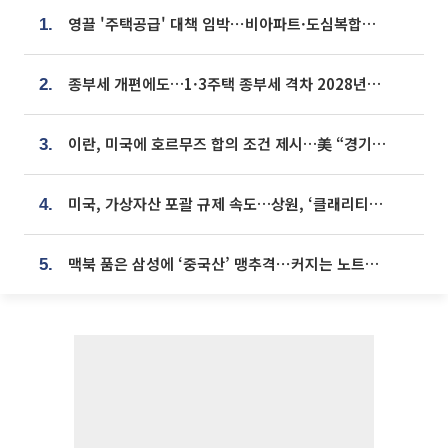
영끌 '주택공급' 대책 임박⋯비아파트·도심복합까지 총동원
1.
종부세 개편에도…1·3주택 종부세 격차 2028년부터 확대
2.
이란, 미국에 호르무즈 합의 조건 제시…美 “경기 아직 안 끝나” [종합]
3.
미국, 가상자산 포괄 규제 속도…상원, ‘클래리티법’ 9월 절차투표 추진
4.
맥북 품은 삼성에 ‘중국산’ 맹추격⋯커지는 노트북 OLED 시장
5.