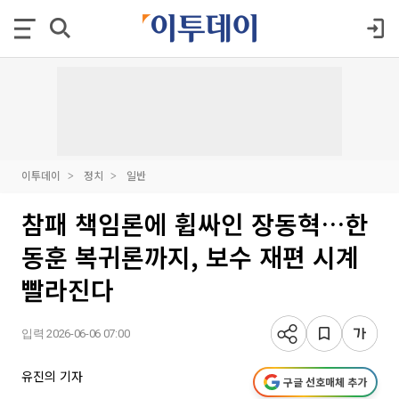
이투데이
정치
일반
참패 책임론에 휩싸인 장동혁…한
동훈 복귀론까지, 보수 재편 시계
빨라진다
입력 2026-06-06 07:00
유진의 기자
구글 선호매체 추가