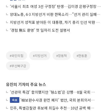
‘서울시 최초 여성 3선 구청장’ 탄생…김미경 은평구청장 공식 구정 복귀
양대노총, 6·3 지방선거 비판 한목소리…"선거 관리 실패·노동 의제 실종"
지방선거 성적표 받아든 이 대통령, 차기 총리 인선 막판 고심
‘경험 無도 환영’ 첫 일자리 도전 설명서
#국민의힘
#지방선거
#장동혁
#한동훈
#부산북구갑
유진의 기자의 주요 뉴스
'선관위 특검' 합의했지만 '형소법'은 강행…8월 국회 '입법 2차전' 예고
'檢보완수사권 완전 폐지' 법안, 국회 본회의서 민주당 주도 통과
속보
민주, 특별감찰관 후보에 최길수 추천…10년 공백 해소 속도