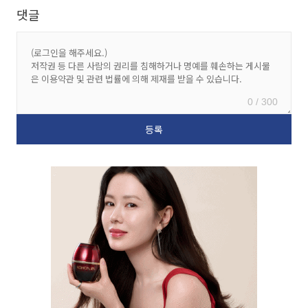
댓글
0 / 300