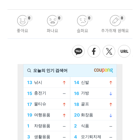
0
0
0
0
좋아요
화나요
슬퍼요
추가취재 원해요