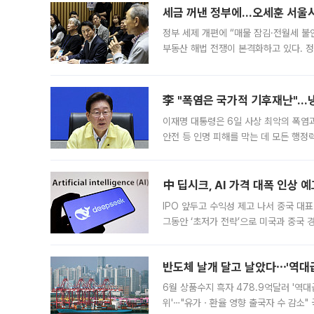
세금 꺼낸 정부에…오세훈 서울시장
정부 세제 개편에 “매물 잠김·전월세 불
부동산 해법 전쟁이 본격화하고 있다. 
드를 꺼내자 서울시는 전·월세 부담만 
李 "폭염은 국가적 기후재난"…냉
이재명 대통령은 6일 사상 최악의 폭염
안전 등 인명 피해를 막는 데 모든 행
인프라 확충 계획을 내년도 예산안에 반
中 딥시크, AI 가격 대폭 인상 
IPO 앞두고 수익성 제고 나서 중국 대표
그동안 ‘초저가 전략’으로 미국과 중국
가된다. 블룸버그통신에 따르면 딥시크는
반도체 날개 달고 날았다⋯'역대급
6월 상품수지 흑자 478.9억달러 '역대
위'⋯"유가ㆍ환율 영향 출국자 수 감소" 