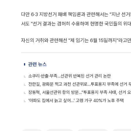
다만 6·3 지방선거 패배 책임론과 관련해서는 "지난 선
서도 "선거 결과는 겸허히 수용하며 현명한 국민들의 위
자신의 거취와 관련해선 "제 임기는 6월 15일까지"라고만
관련 뉴스
소쿠리·반출·부족…선관위 반복된 선거 관리 논란
전한길, 광화문 찍고 과천 선관위로…투표용지 부족에 선거 
장동혁, 서울선관위 항의 방문…"투표용지 부족 사태, 선거 
‘아파도 집에서 늙고 싶어…’ 고령 가구 40%가 노후 주택