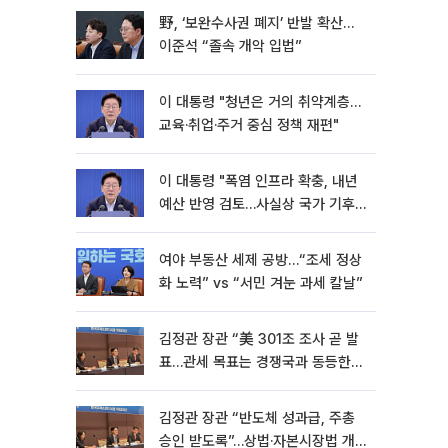
野, ‘보완수사권 폐지’ 반발 확산…
이준석 “졸속 개악 입법”
이 대통령 "청년은 거의 취약계층…
교육·취업·주거 중심 정책 재편"
이 대통령 "폭염 인프라 확충, 내년
예산 반영 검토…사실상 국가 기후
재난"
여야 부동산 세제 공방…“조세 정상
화 노력” vs “서민 겨눈 과세 칼날”
김정관 장관 “美 301조 조사 곧 발
표…관세 목표는 경쟁국과 동등한
수준” [종합]
김정관 장관 “반도체 성과급, 주총
승인 받도록”…상법·자본시장법 개