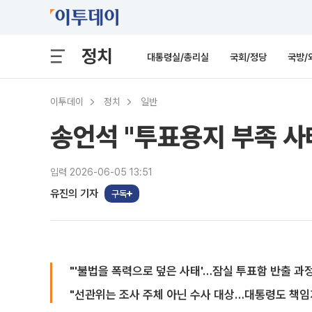
정치
대통령실/총리실
국회/정당
국방/
이투데이
정치
일반
송언석 "투표용지 부족 사
입력 2026-06-05 13:51
유진의 기자
구독
"'불법을 폭력으로 덮은 사태'…잠실 투표함 반출 과정
"선관위는 조사 주체 아닌 수사 대상…대통령도 책임