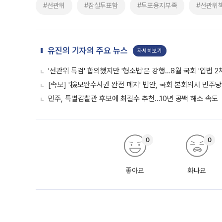
#선관위
#잠실투표함
#투표용지부족
#선관위
유진의 기자의 주요 뉴스
자세히보기
'선관위 특검' 합의했지만 '형소법'은 강행…8월 국회 '입법 2
[속보] '檢보완수사권 완전 폐지' 법안, 국회 본회의서 민주당
민주, 특별감찰관 후보에 최길수 추천…10년 공백 해소 속도
0
0
좋아요
화나요