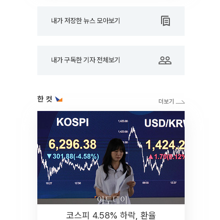
내가 저장한 뉴스 모아보기
내가 구독한 기자 전체보기
한 컷
코스피 4.58% 하락, 환율