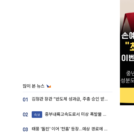
많이 본 뉴스
김정관 장관 “반도체 성과급, 주총 승인 받도록”…상법·자본시장법 개정 시사
01
중부내륙고속도로서 미상 폭발물 발견
02
속보
태풍 '돌핀' 이어 '찬홈' 등장…예상 경로에 한국 '한숨'
03