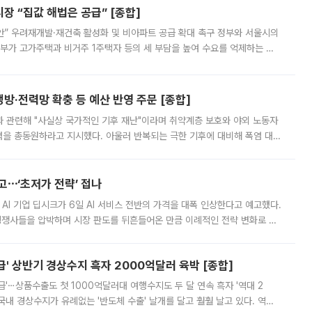
 “집값 해법은 공급” [종합]
안” 우려재개발·재건축 활성화 및 비아파트 공급 확대 촉구 정부와 서울시의
정부가 고가주택과 비거주 1주택자 등의 세 부담을 높여 수요를 억제하는 카
키울 것이라며 세금이 아닌 공급이 근본적인 처방이라고 전면 반박했다.
방·전력망 확충 등 예산 반영 주문 [종합]
과 관련해 "사실상 국가적인 기후 재난"이라며 취약계층 보호와 야외 노동자
정력을 총동원하라고 지시했다. 아울러 반복되는 극한 기후에 대비해 폭염 대응
영하는 방안도 검토하라고 주문했다. 이 대통령은 이날 폭염·가뭄 대
예고⋯‘초저가 전략’ 접나
 AI 기업 딥시크가 6일 AI 서비스 전반의 가격을 대폭 인상한다고 예고했다.
 경쟁사들을 압박하며 시장 판도를 뒤흔들어온 만큼 이례적인 전략 변화로 평
 이날 공지를 통해 구체적인 인상 폭은 공개하지 않았지만 상당한 수
' 상반기 경상수지 흑자 2000억달러 육박 [종합]
급'⋯상품수출도 첫 1000억달러대 여행수지도 두 달 연속 흑자 '역대 2
국내 경상수지가 유례없는 '반도체 수출' 날개를 달고 훨훨 날고 있다. 역대