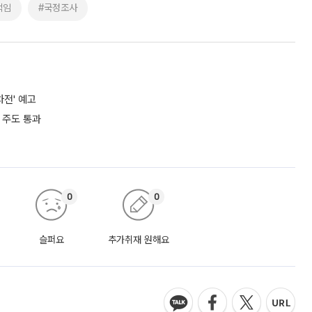
책임
#국정조사
차전' 예고
 주도 통과
0
0
슬퍼요
추가취재 원해요