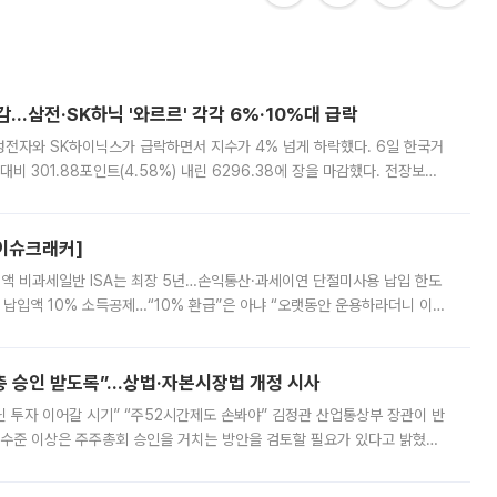
감…삼전·SK하닉 '와르르' 각각 6%·10%대 급락
삼성전자와 SK하이닉스가 급락하면서 지수가 4% 넘게 하락했다. 6일 한국거
비 301.88포인트(4.58%) 내린 6296.38에 장을 마감했다. 전장보다
스피는 장중 한때 6550.94까지 오르기도 했으나 6238.32까지 밀리기도 했
[이슈크래커]
 전액 비과세일반 ISA는 최장 5년…손익통산·과세이연 단절미사용 납입 한도
납입액 10% 소득공제…“10% 환급”은 아냐 “오랫동안 운용하라더니 이제
 ‘만능 절세 통장’으로 불리는 개인종합자산관리계좌(ISA)가 두 갈래로 개
주총 승인 받도록”…상법·자본시장법 개정 시사
닌 투자 이어갈 시기” “주52시간제도 손봐야” 김정관 산업통상부 장관이 반
 수준 이상은 주주총회 승인을 거치는 방안을 검토할 필요가 있다고 밝혔다.
배구조와 주주권 강화 논의가 이어지는 가운데, 핵심 연구인력에 대한