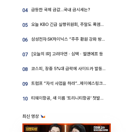
급등한 국제 금값…국내 금시세는?
04
오늘 KBO 긴급 실행위원회, 주말도 폭염취소 될까
05
삼성전자·SK하이닉스 “주주 환원 강화 방안 마련”
06
[오늘의 IR] 고려아연ㆍ심텍ㆍ엘앤에프 등
07
코스피, 장중 5%대 급락에 사이드카 발동…삼성·SK 동반 폭락
08
트럼프 “자석 사업을 하라”…제이에스링크, 비중국 영구자석 공급망 구축 속도
09
티웨이항공, 새 이름 '트리니티항공' 첫발…SSC 전략 본격화
10
최신 영상