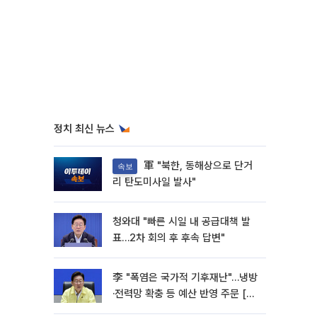
정치 최신 뉴스
軍 "북한, 동해상으로 단거
속보
리 탄도미사일 발사"
청와대 "빠른 시일 내 공급대책 발
표…2차 회의 후 후속 답변"
李 "폭염은 국가적 기후재난"…냉방
·전력망 확충 등 예산 반영 주문 [종
합]