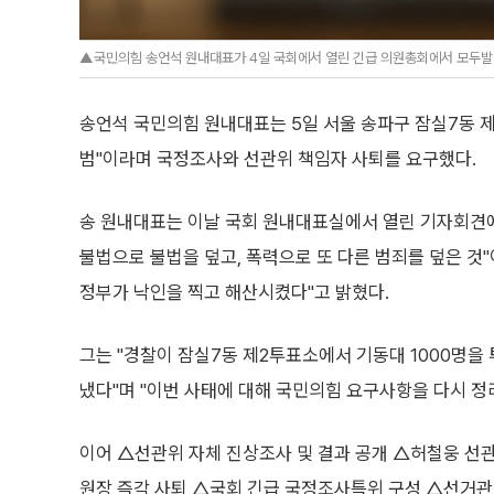
▲국민의힘 송언석 원내대표가 4일 국회에서 열린 긴급 의원총회에서 모두발언
송언석 국민의힘 원내대표는 5일 서울 송파구 잠실7동 제
범"이라며 국정조사와 선관위 책임자 사퇴를 요구했다.
송 원내대표는 이날 국회 원내대표실에서 열린 기자회견에
불법으로 불법을 덮고, 폭력으로 또 다른 범죄를 덮은 것
정부가 낙인을 찍고 해산시켰다"고 밝혔다.
그는 "경찰이 잠실7동 제2투표소에서 기동대 1000명을
냈다"며 "이번 사태에 대해 국민의힘 요구사항을 다시 정
이어 △선관위 자체 진상조사 및 결과 공개 △허철웅 
원장 즉각 사퇴 △국회 긴급 국정조사특위 구성 △선거관리