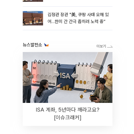
정 시사
김정관 장관 "美, 쿠팡 사태 오해 있
어…한미 간 간극 좁히려 노력 중“
뉴스발전소
ISA 계좌, 5년마다 깨라고요?
[이슈크래커]