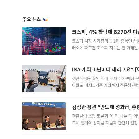
주요 뉴스
코스피, 4% 하락에 6270선 마
코스피 시장 시가총액 1, 2위 종목인 
래소에 따르면 코스피 지수는 전 거래일 대
1.81% 내린 6478.75에 출발한 코
다. 이날 오전
ISA 계좌, 5년마다 깨라고요? 
생산적금융 ISA, 국내 투자 이자·배당
이월도 폐지…기존 계좌까지 적용청년형 
는 5년마다 계좌를 해지하라는 건가요?”
편을
김정관 장관 “반도체 성과급, 
관훈클럽 초청 토론회 “이익 나눌 때 아
도체 업계의 성과급 지급과 관련해 일정
최근 상법·자본시장법 개정으로 기업 지