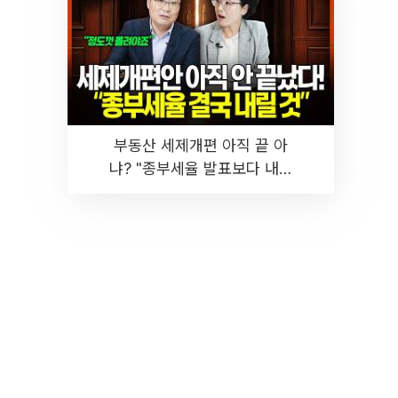
부동산 세제개편 아직 끝 아
냐? "종부세율 발표보다 내릴
것" 장기거주·양도세 전망 I 집
땅지성 I 김인만, 진미윤