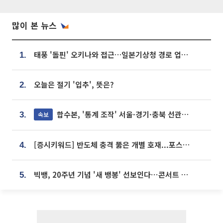
많이 본 뉴스
태풍 '돌핀' 오키나와 접근…일본기상청 경로 업데이트
1.
오늘은 절기 '입추', 뜻은?
2.
합수본, '통계 조작' 서울·경기·충북 선관위 등 추가 압수수색
속보
3.
[증시키워드] 반도체 충격 뚫은 개별 호재...포스코퓨처엠·에코프로·한화솔루션 '눈길'
4.
빅뱅, 20주년 기념 '새 뱅봉' 선보인다⋯콘서트 앞두고 팝업 개최
5.