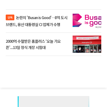
논란의 'Busan is Good'…8억 도시
단독
브랜드, 용산 대통령실 CI 업체가 수행
2000억 수혈받은 홈플러스 ‘오늘 가오
픈’...13일 정식 개장 시험대