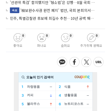
'선관위 특검' 합의했지만 '형소법'은 강행…8월 국회 '입법 2차전' 예고
'檢보완수사권 완전 폐지' 법안, 국회 본회의서 민주당 주도 통과
속보
민주, 특별감찰관 후보에 최길수 추천…10년 공백 해소 속도
0
0
0
0
좋아요
화나요
슬퍼요
추가취재 원해요