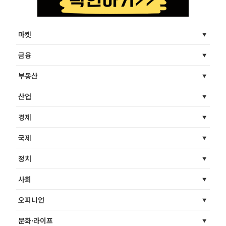
마켓
금융
부동산
산업
경제
국제
정치
사회
오피니언
문화·라이프