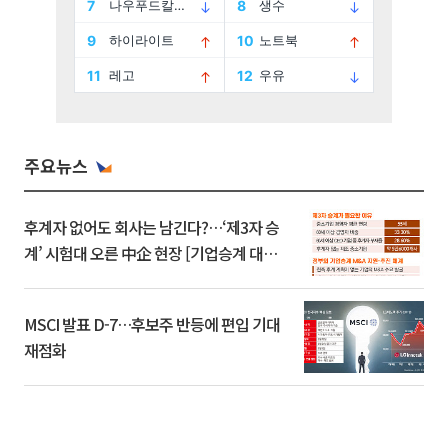
주요뉴스
후계자 없어도 회사는 남긴다?…‘제3자 승
계’ 시험대 오른 中企 현장 [기업승계 대전
환]
MSCI 발표 D-7…후보주 반등에 편입 기대
재점화