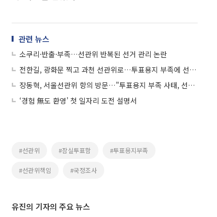
관련 뉴스
소쿠리·반출·부족…선관위 반복된 선거 관리 논란
전한길, 광화문 찍고 과천 선관위로…투표용지 부족에 선거 무효 주장
장동혁, 서울선관위 항의 방문…"투표용지 부족 사태, 선거 오염…개표 즉각 중단해야"
‘경험 無도 환영’ 첫 일자리 도전 설명서
#선관위
#잠실투표함
#투표용지부족
#선관위책임
#국정조사
유진의 기자의 주요 뉴스