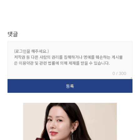
댓글
0 / 300