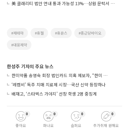
美 클래리티 법안 연내 통과 가능성 13%…상원 문턱서 제동
#제테마
#휴젤
#휴온스
#종근당바이오
#대웅제약
한성주 기자의 주요 뉴스
한미약품 송영숙 회장 법인카드 의혹 제보자, “한미 잘 되기 바라는 마음”
‘레켐비’ 독주 치매 치료제 시장…국산 신약 등장하나
배재고, ‘스타벅스 가야지’ 선창 학생 2명 중징계
0
0
0
0
좋아요
화나요
슬퍼요
추가취재 원해요