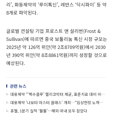
리’, 화동제약의 ‘루이톡신’, 레반스 ‘닥시파이’ 등 약
8개로 파악된다.
글로벌 컨설팅 기업 프로스트 앤 설리번(Frost &
Sullivan)에 따르면 중국 보툴리눔 톡신 시장 규모는
2025년 약 126억 위안(약 2조8709억원)에서 2030
년 390억 위안(약 8조8861억원)까지 성장할 것으로
예상된다.
관련 뉴스
대웅제약 “‘펙수클루’ 헬리코박터 제균, 표준치료 대비 비열등성·안전성 확인”
대웅제약 ‘나보타 마스터 클래스’ 개최…“임상현장 노하우 공유”
휴젤, 1분기 실적 ‘훨훨’⋯해외·국내 모두 잡았다