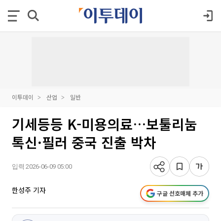
이투데이
산업
일반
기세등등 K-미용의료…보툴리눔
톡신·필러 중국 진출 박차
입력 2026-06-09 05:00
한성주 기자
구글 선호매체 추가