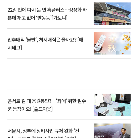
22일 만에 다시 문 연 홈플러스…정상화 바
쁜데 재고 없어 ‘발동동’[가보니]
입추매직 '불발', 처서매직은 올까요? [해
시태그]
콘서트 갈 때 응원봉만?⋯'최애' 위한 필수
품 등장이오! [솔드아웃]
서울시, 정부에 정비사업 규제 완화 '건