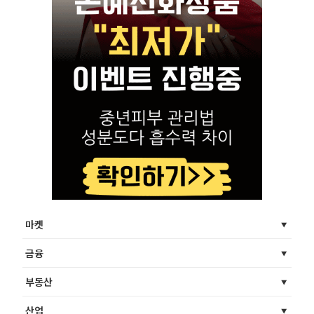
마켓
금융
부동산
산업