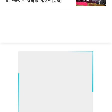
의'⋯국토부 "협의 중" 입장만 [종합]