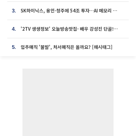
SK하이닉스, 용인·청주에 54조 투자…AI 메모리 생산기지 키운다
3.
'2TV 생생정보' 오늘방송맛집- 배우 강성진 단골! 쌀국수ㆍ푸팟퐁 커리 맛집 '블○○○'
4.
입추매직 '불발', 처서매직은 올까요? [해시태그]
5.