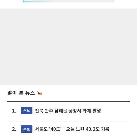
많이 본 뉴스
전북 완주 삼례읍 공장서 화재 발생
속보
1.
서울도 '40도'…오늘 노원 40.2도 기록
속보
2.