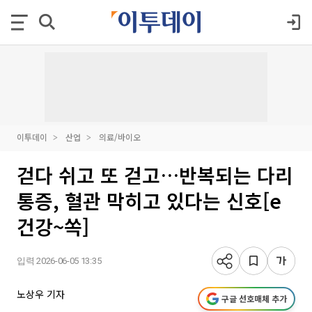
이투데이
산업
의료/바이오
걷다 쉬고 또 걷고…반복되는 다리
통증, 혈관 막히고 있다는 신호[e
건강~쏙]
입력 2026-06-05 13:35
노상우 기자
구글 선호매체 추가