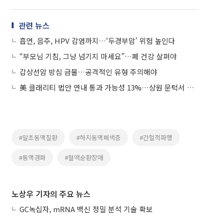
관련 뉴스
흡연, 음주, HPV 감염까지…‘두경부암’ 위험 높인다
“부모님 기침, 그냥 넘기지 마세요”…폐 건강 살펴야
갑상선암 방심 금물…공격적인 유형 주의해야
美 클래리티 법안 연내 통과 가능성 13%…상원 문턱서 제동
#말초동맥질환
#하지동맥폐색증
#간헐적파행
#동맥경화
#혈액순환장애
노상우 기자의 주요 뉴스
GC녹십자, mRNA 백신 정밀 분석 기술 확보