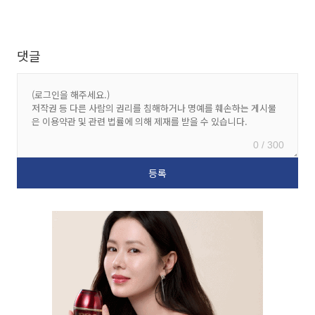
댓글
0 / 300