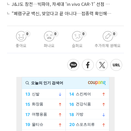
J&J도 참전…빅파마, 차세대 ‘in vivo CAR-T’ 선점 경쟁 본격화
“폐렴구균 백신, 맞았다고 끝 아니다…접종력 확인해야”
0
0
0
0
좋아요
화나요
슬퍼요
추가취재 원해요