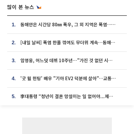
많이 본 뉴스
동해안은 시간당 80㎜ 폭우, 그 외 지역은 폭염…‘극과 극 날씨’
1.
[내일 날씨] 폭염 한풀 꺾여도 무더위 계속⋯동해안 이틀 연속 비
2.
임영웅, 어느덧 데뷔 10주년⋯"가진 것 없던 시절, 내 앞엔 20명의 팬뿐"
3.
'굿 윌 헌팅' 배우 "기아 EV2 덕분에 살아"…교통사고 후 안전성 극찬
4.
李대통령 “청년이 결혼 망설이는 일 없어야...제도상 불이익 조사”
5.