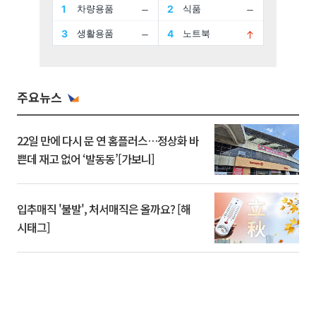
주요뉴스
22일 만에 다시 문 연 홈플러스…정상화 바
쁜데 재고 없어 ‘발동동’[가보니]
입추매직 '불발', 처서매직은 올까요? [해
시태그]