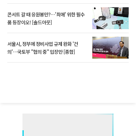
콘서트 갈 때 응원봉만?⋯'최애' 위한 필수
품 등장이오! [솔드아웃]
서울시, 정부에 정비사업 규제 완화 '건
의'⋯국토부 "협의 중" 입장만 [종합]