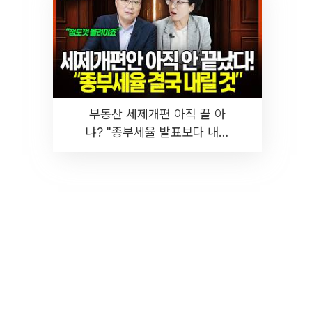
부동산 세제개편 아직 끝 아
냐? "종부세율 발표보다 내릴
것" 장기거주·양도세 전망 I 집
땅지성 I 김인만, 진미윤