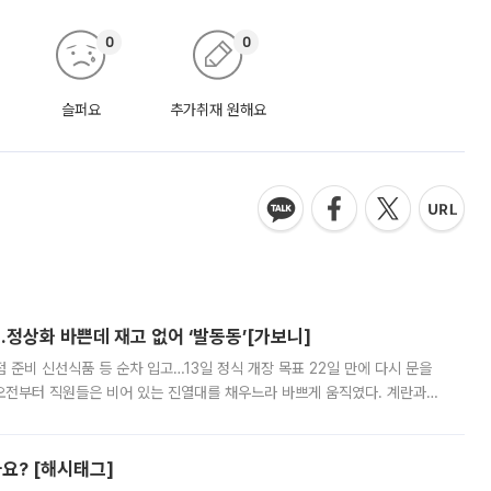
0
0
슬퍼요
추가취재 원해요
…정상화 바쁜데 재고 없어 ‘발동동’[가보니]
준비 신선식품 등 순차 입고…13일 정식 개장 목표 22일 만에 다시 문을
오전부터 직원들은 비어 있는 진열대를 채우느라 바쁘게 움직였다. 계란과
리를 잡기 시작했지만, 매장 곳곳엔 여전히 텅 빈 매대가 먼저 눈에 들어왔
까요? [해시태그]