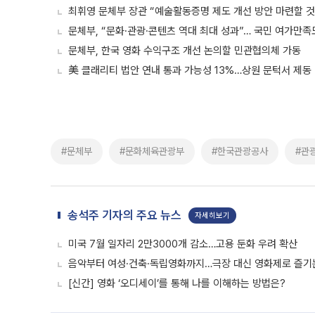
최휘영 문체부 장관 “예술활동증명 제도 개선 방안 마련할 것
문체부, “문화·관광·콘텐츠 역대 최대 성과”… 국민 여가만
문체부, 한국 영화 수익구조 개선 논의할 민관협의체 가동
美 클래리티 법안 연내 통과 가능성 13%…상원 문턱서 제동
#문체부
#문화체육관광부
#한국관광공사
#관
송석주 기자의 주요 뉴스
자세히보기
미국 7월 일자리 2만3000개 감소…고용 둔화 우려 확산
음악부터 여성·건축·독립영화까지…극장 대신 영화제로 즐기는
[신간] 영화 ‘오디세이’를 통해 나를 이해하는 방법은?