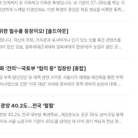
’의 단계까지 온 지독하고 지독한 폭염입니다. 낮 기온이 37~39도를 찍는 극
 선선하게 느껴질 지경인데요. 이번 폭염의 중심은 처음 영남을 비롯한 동쪽
 북서풍이 산맥을 넘어 영남 쪽으로 내려오면서 뜨겁고 건조해졌는데요.
 위한 필수품 등장이오! [솔드아웃]
합니다. 자신의 취향, 가치관과 유사하거나 인기 있는 인물 혹은 콘텐츠를
'가 자리 잡은 오늘, 잘파세대(Z세대와 알파세대의 합성어)의 눈길이 쏠린 곳은
리는 공연장. 응원봉만큼이나 눈에 띄는 게 있습니다. 공연이 시작되기
 '건의'⋯국토부 "협의 중" 입장만 [종합]
급 부족 원인진단 및 대책 관련 브리핑 서울시가 재개발·재건축을 통한 주택
비사업으로 인한 '이주 대란' 우려와 정부와의 정책 엇박자 논란에 대해 정
실장은 2031년까지 31만 가구 착공 목표에 차질이 없다는 입장이나,
·광양 40.2도…전국 '펄펄'
·광양 40.2도 전국 대부분 폭염특보…체감온도도 곳곳 38도 넘어 8일 동해
지속 서울 노원구의 기온이 40도를 넘어선 데 이어 경기 하남과 전남 광양
. 전국 대부분 지역에 폭염특보가 내려진 가운데 곳곳에서 39~40도 안팎