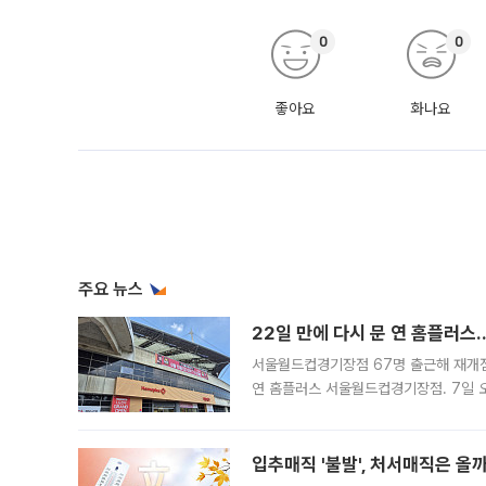
0
0
좋아요
화나요
주요 뉴스
22일 만에 다시 문 연 홈플러스
서울월드컵경기장점 67명 출근해 재개점 
연 홈플러스 서울월드컵경기장점. 7일 
우유, 과일 같은 신선식품이 차근차근 자
입추매직 '불발', 처서매직은 올