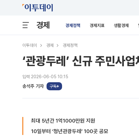
경제
경제정책
경제지표
생활경제
이투데이
경제
경제정책
‘관광두레’ 신규 주민사업
입력 2026-06-05 10:15
송석주 기자
구독
최대 5년간 1억1000만원 지원
10일부터 ‘청년관광두레’ 100곳 공모