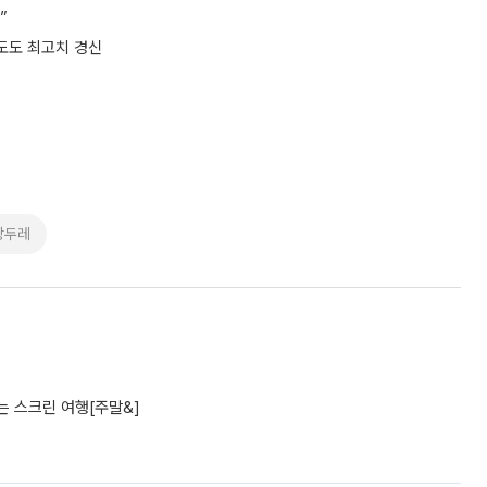
”
족도도 최고치 경신
광두레
 스크린 여행[주말&]