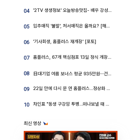
'2TV 생생정보' 오늘방송맛집- 배우 강성진 단골! 쌀국수ㆍ푸팟퐁 커리 맛집 '블○○○'
04
입추매직 '불발', 처서매직은 올까요? [해시태그]
05
'기사회생, 홈플러스 재개장' [포토]
06
홈플러스, 67개 핵심점포 13일 정식 개장…영업 재개 속도
07
08
日대기업 여름 보너스 평균 935만원⋯건설회사 1800만 넘어
22일 만에 다시 문 연 홈플러스…정상화 바쁜데 재고 없어 ‘발동동’[가보니]
09
차인표 "동생 구강암 투병…떠나보낼 때 가장 힘들었다”
10
최신 영상