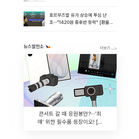
호르무즈발 유가 상승에 투심 난
조⋯"1420원 중후반 등락" [환율전
망]
뉴스발전소
콘서트 갈 때 응원봉만?⋯'최
애' 위한 필수품 등장이오! [솔
드아웃]