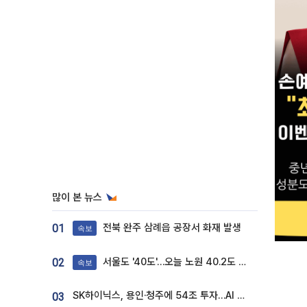
많이 본 뉴스
전북 완주 삼례읍 공장서 화재 발생
01
속보
서울도 '40도'…오늘 노원 40.2도 기록
02
속보
SK하이닉스, 용인·청주에 54조 투자…AI 메모리 생산기지 키운다
03