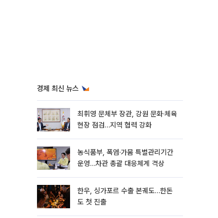
경제 최신 뉴스
최휘영 문체부 장관, 강원 문화·체육
현장 점검…지역 협력 강화
농식품부, 폭염·가뭄 특별관리기간
운영…차관 총괄 대응체계 격상
한우, 싱가포르 수출 본궤도…한돈
도 첫 진출