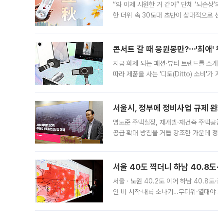
“와 이제 시원한 거 같아” 단체 ‘뇌손상
한 더위 속 30도대 초반이 상대적으로
지역에 있었습니다. 7월 말에는 서풍과
콘서트 갈 때 응원봉만?⋯'최애'
지금 화제 되는 패션·뷰티 트렌드를 소개
따라 제품을 사는 '디토(Ditto) 소비
어디일까요? 아이돌 콘서트 시작을 기다
서울시, 정부에 정비사업 규제 완화
명노준 주택실장, 재개발·재건축 주택공
공급 확대 방침을 거듭 강조한 가운데 정
면 반박하고 나섰다. 명노준 서울시 주택
서울 40도 찍더니 하남 40.8도
서울ㆍ노원 40.2도 이어 하남 40.8도
안 비 시작·내륙 소나기…무더위·열대야 
에서도 40도를 웃도는 기온이 관측됐다
의 극심한