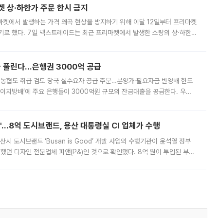
켓 상·하한가 주문 한시 금지
마켓에서 발생하는 가격 왜곡 현상을 방지하기 위해 이달 12일부터 프리마켓
기로 했다. 7일 넥스트레이드는 최근 프리마켓에서 발생한 소량의 상·하한
, 주문 오류로 인한 가격 급등락을 최소화하기 위한 비상 대응방안을 발표
 풀린다…은행권 3000억 공급
리·농협도 취급 검토 당국 실수요자 공급 주문…분양가·필요자금 반영해 한도
에이치방배’에 주요 은행들이 3000억원 규모의 잔금대출을 공급한다. 우리
하고 있어 향후 공급 규모가 늘어날 전망이다. 7일 금융권에 따르면 KB국
od'…8억 도시브랜드, 용산 대통령실 CI 업체가 수행
시 도시브랜드 ‘Busan is Good’ 개발 사업의 수행기관이 윤석열 정부
여했던 디자인 전문업체 피앤(P&)인 것으로 확인됐다. 8억 원이 투입된 부산
 부족과 디자인 정체성 논란에 휩싸였던 만큼, 사업 선정 과정과 결과물에