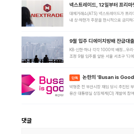
넥스트레이드, 12일부터 프리마
대체거래소(ATS) 넥스트레이드가 프리
내 상·하한가 주문을 한시적으로 금지하
가 체결 사례와 관련해 설명자료를 내고
9월 입주 디에이치방배 잔금대출
KB·신한·하나 각각 1000억 배정…우
조정 9월 입주를 앞둔 서울 서초구 ‘디
은행과 NH농협은행도 대출 취급을 검토
민은행
논란의 'Busan is Go
단독
박형준 전 부산시장 재임 당시 추진된 부산
용산 대통령실 상징체계(CI) 개발에 참
도시브랜드 사업이 공개 이후 시민 공감
댓글