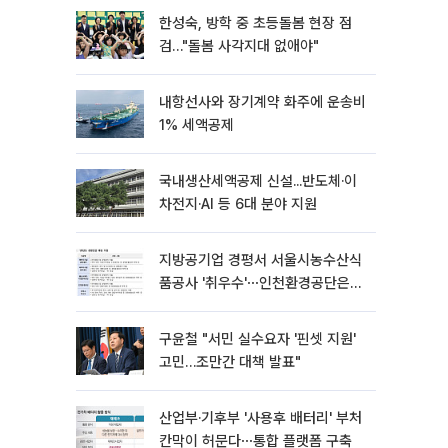
한성숙, 방학 중 초등돌봄 현장 점
검…"돌봄 사각지대 없애야"
내항선사와 장기계약 화주에 운송비
1% 세액공제
국내생산세액공제 신설...반도체·이
차전지·AI 등 6대 분야 지원
지방공기업 경평서 서울시농수산식
품공사 '취우수'⋯인천환경공단은
'낙제점'
구윤철 "서민 실수요자 '핀셋 지원'
고민…조만간 대책 발표"
산업부·기후부 '사용후 배터리' 부처
칸막이 허문다⋯통합 플랫폼 구축