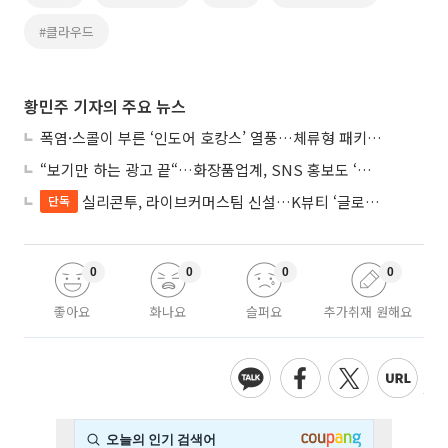
#클라우드
황민주 기자의 주요 뉴스
폭염·스콜이 부른 ‘인도어 호캉스’ 열풍…체류형 패키지 뜬다
“보기만 하는 광고 끝“…화장품업계, SNS 홍보도 ‘참여형 콘텐츠’로 변모
실리콘투, 라이브커머스팀 신설…K뷰티 ‘글로벌 판매망’ 확대
단독
0
0
0
0
좋아요
화나요
슬퍼요
추가취재 원해요