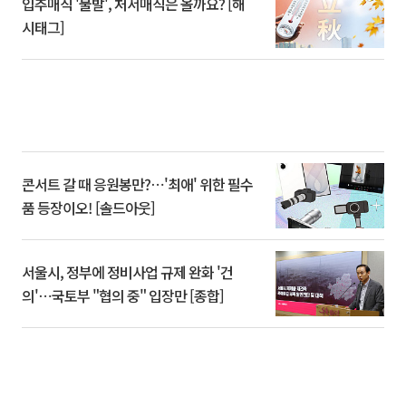
입추매직 '불발', 처서매직은 올까요? [해
시태그]
콘서트 갈 때 응원봉만?⋯'최애' 위한 필수
품 등장이오! [솔드아웃]
서울시, 정부에 정비사업 규제 완화 '건
의'⋯국토부 "협의 중" 입장만 [종합]