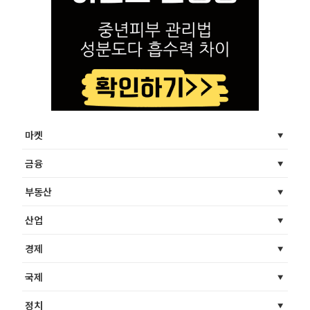
마켓
금융
부동산
산업
경제
국제
정치