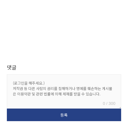
댓글
0 / 300