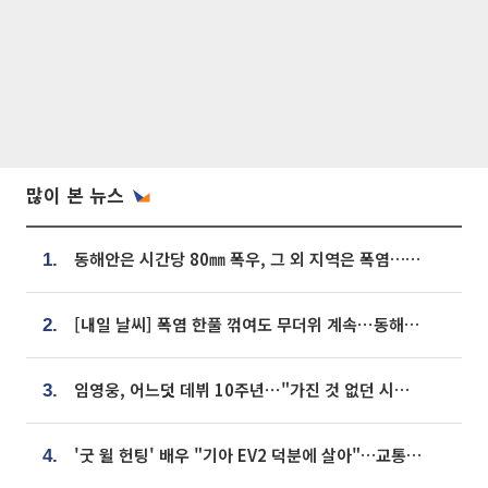
많이 본 뉴스
동해안은 시간당 80㎜ 폭우, 그 외 지역은 폭염…‘극과 극 날씨’
1.
[내일 날씨] 폭염 한풀 꺾여도 무더위 계속⋯동해안 이틀 연속 비
2.
임영웅, 어느덧 데뷔 10주년⋯"가진 것 없던 시절, 내 앞엔 20명의 팬뿐"
3.
'굿 윌 헌팅' 배우 "기아 EV2 덕분에 살아"…교통사고 후 안전성 극찬
4.