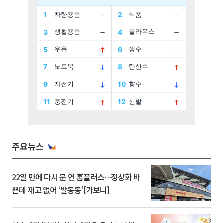
주요뉴스
22일 만에 다시 문 연 홈플러스…정상화 바
쁜데 재고 없어 ‘발동동’[가보니]