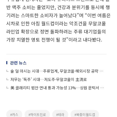
반 맥주 소비는 줄었지만, 건강과 분위기를 동시에 챙
기려는 스마트한 소비자가 늘어났다”며 “이번 여름은
시차로 인한 아침 월드컵이라는 악조건을 무알코올
라인업 확장으로 정면 돌파하려는 주류 대기업들의
가장 치열한 영토 전쟁이 될 것”이라고 내다봤다.
관련 뉴스
술 덜 마시는 시대…주류업계, 무알코올·해외시장 공략 속도
저무는 ‘독주’ 시대…저도주·무알코올이 主流로
美 클래리티 법안 연내 통과 가능성 13%…상원 문턱서 제동
#카스
#하이트진로
#테라
#북중미월드컵