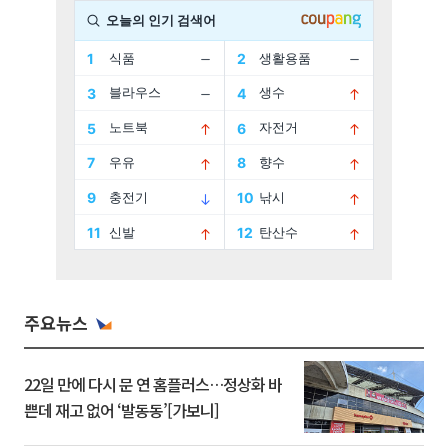
주요뉴스
22일 만에 다시 문 연 홈플러스…정상화 바
쁜데 재고 없어 ‘발동동’[가보니]