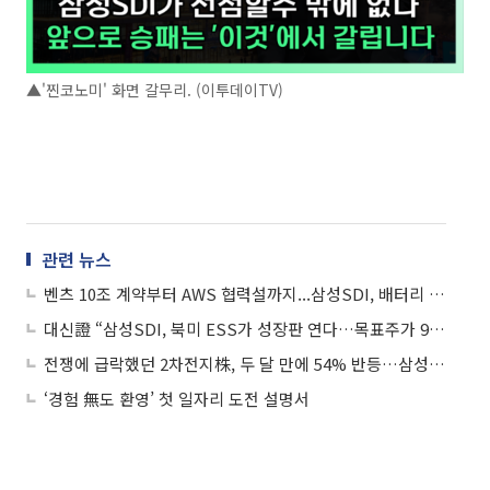
▲'찐코노미' 화면 갈무리. (이투데이TV)
관련 뉴스
벤츠 10조 계약부터 AWS 협력설까지...삼성SDI, 배터리 반등 ‘주도주’ 되나
대신證 “삼성SDI, 북미 ESS가 성장판 연다…목표주가 92만원”
전쟁에 급락했던 2차전지株, 두 달 만에 54% 반등…삼성SDI 신고가
‘경험 無도 환영’ 첫 일자리 도전 설명서