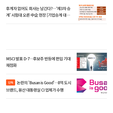
후계자 없어도 회사는 남긴다?…‘제3자 승
계’ 시험대 오른 中企 현장 [기업승계 대전
환]
MSCI 발표 D-7…후보주 반등에 편입 기대
재점화
논란의 'Busan is Good'…8억 도시
단독
브랜드, 용산 대통령실 CI 업체가 수행