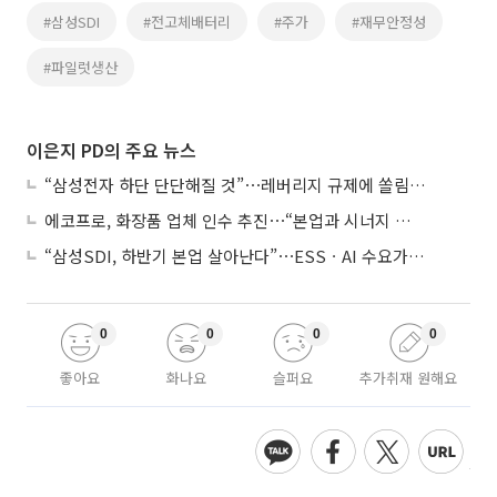
#삼성SDI
#전고체배터리
#주가
#재무안정성
#파일럿생산
이은지 PD의 주요 뉴스
“삼성전자 하단 단단해질 것”⋯레버리지 규제에 쏠림 완화
에코프로, 화장품 업체 인수 추진⋯“본업과 시너지 부족”
“삼성SDI, 하반기 본업 살아난다”⋯ESSㆍAI 수요가 견인
0
0
0
0
좋아요
화나요
슬퍼요
추가취재 원해요