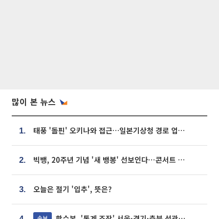
많이 본 뉴스
태풍 '돌핀' 오키나와 접근…일본기상청 경로 업데이트
1.
빅뱅, 20주년 기념 '새 뱅봉' 선보인다⋯콘서트 앞두고 팝업 개최
2.
오늘은 절기 '입추', 뜻은?
3.
합수본, '통계 조작' 서울·경기·충북 선관위 등 추가 압수수색
속보
4.