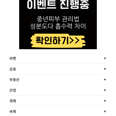
마켓
금융
부동산
산업
경제
국제