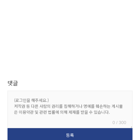
댓글
0 / 300