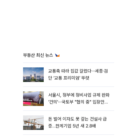
부동산 최신 뉴스
교통축 따라 집값 갈렸다⋯세종·검
단 ‘교통 프리미엄’ 뚜렷
서울시, 정부에 정비사업 규제 완화
'건의'⋯국토부 "협의 중" 입장만
[종합]
돈 벌어 이자도 못 갚는 건설사 급
증…한계기업 5년 새 2.8배