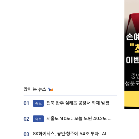
많이 본 뉴스
전북 완주 삼례읍 공장서 화재 발생
01
속보
서울도 '40도'…오늘 노원 40.2도 기록
02
속보
SK하이닉스, 용인·청주에 54조 투자…AI 메모리 생산기지 키운다
03