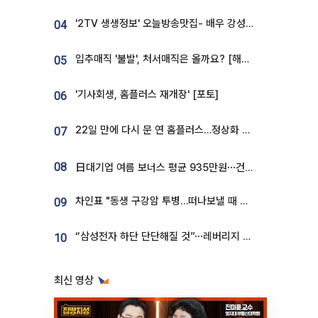
'2TV 생생정보' 오늘방송맛집- 배우 강성진 단골! 쌀국수ㆍ푸팟퐁 커리 맛집 '블○○○'
04
입추매직 '불발', 처서매직은 올까요? [해시태그]
05
'기사회생, 홈플러스 재개장' [포토]
06
22일 만에 다시 문 연 홈플러스…정상화 바쁜데 재고 없어 ‘발동동’[가보니]
07
08
日대기업 여름 보너스 평균 935만원⋯건설회사 1800만 넘어
차인표 "동생 구강암 투병…떠나보낼 때 가장 힘들었다”
09
“삼성전자 하단 단단해질 것”⋯레버리지 규제에 쏠림 완화 [찐코노미]
10
최신 영상