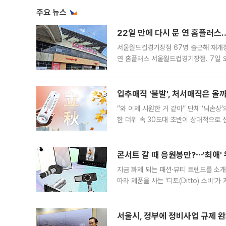
주요 뉴스
22일 만에 다시 문 연 홈플러스
서울월드컵경기장점 67명 출근해 재개점 
연 홈플러스 서울월드컵경기장점. 7일 
우유, 과일 같은 신선식품이 차근차근 자
입추매직 '불발', 처서매직은 올
“와 이제 시원한 거 같아” 단체 ‘뇌손상
한 더위 속 30도대 초반이 상대적으로
지역에 있었습니다. 7월 말에는 서풍과
콘서트 갈 때 응원봉만?⋯'최애'
지금 화제 되는 패션·뷰티 트렌드를 소개
따라 제품을 사는 '디토(Ditto) 소비
어디일까요? 아이돌 콘서트 시작을 기다
서울시, 정부에 정비사업 규제 완화