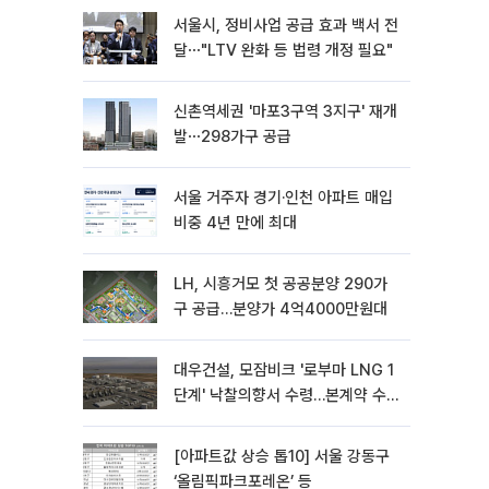
서울시, 정비사업 공급 효과 백서 전
달⋯"LTV 완화 등 법령 개정 필요"
신촌역세권 '마포3구역 3지구' 재개
발⋯298가구 공급
서울 거주자 경기·인천 아파트 매입
비중 4년 만에 최대
LH, 시흥거모 첫 공공분양 290가
구 공급…분양가 4억4000만원대
대우건설, 모잠비크 '로부마 LNG 1
단계' 낙찰의향서 수령…본계약 수
주 ‘청신호'
[아파트값 상승 톱10] 서울 강동구
‘올림픽파크포레온’ 등