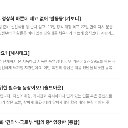
…정상화 바쁜데 재고 없어 ‘발동동’[가보니]
준비 신선식품 등 순차 입고…13일 정식 개장 목표 22일 만에 다시 문을
오전부터 직원들은 비어 있는 진열대를 채우느라 바쁘게 움직였다. 계란과
리를 잡기 시작했지만, 매장 곳곳엔 여전히 텅 빈 매대가 먼저 눈에 들어왔
까요? [해시태그]
’의 단계까지 온 지독하고 지독한 폭염입니다. 낮 기온이 37~39도를 찍는 극
 선선하게 느껴질 지경인데요. 이번 폭염의 중심은 처음 영남을 비롯한 동쪽
 북서풍이 산맥을 넘어 영남 쪽으로 내려오면서 뜨겁고 건조해졌는데요.
 위한 필수품 등장이오! [솔드아웃]
합니다. 자신의 취향, 가치관과 유사하거나 인기 있는 인물 혹은 콘텐츠를
'가 자리 잡은 오늘, 잘파세대(Z세대와 알파세대의 합성어)의 눈길이 쏠린 곳은
리는 공연장. 응원봉만큼이나 눈에 띄는 게 있습니다. 공연이 시작되기
 '건의'⋯국토부 "협의 중" 입장만 [종합]