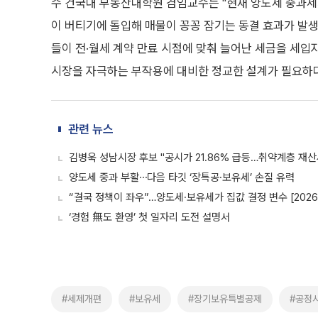
수 건국대 부동산대학원 겸임교수는 "현재 양도세 중과
이 버티기에 돌입해 매물이 꽁꽁 잠기는 동결 효과가 발생
들이 전·월세 계약 만료 시점에 맞춰 늘어난 세금을 세입
시장을 자극하는 부작용에 대비한 정교한 설계가 필요하다
관련 뉴스
김병욱 성남시장 후보 "공시가 21.86% 급등…취약계층 재산
양도세 중과 부활⋯다음 타깃 ‘장특공·보유세’ 손질 유력
“결국 정책이 좌우”…양도세·보유세가 집값 결정 변수 [2026
‘경험 無도 환영’ 첫 일자리 도전 설명서
#세제개편
#보유세
#장기보유특별공제
#공정