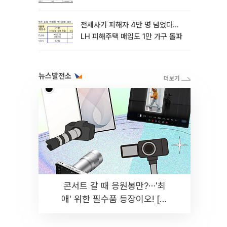
전세사기 피해자 4만 명 넘었다…
LH 피해주택 매입도 1만 가구 돌파
뉴스발전소
콘서트 갈 때 응원봉만?⋯'최
애' 위한 필수품 등장이오! [솔
드아웃]