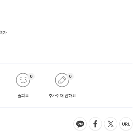
 격차
0
0
슬퍼요
추가취재 원해요