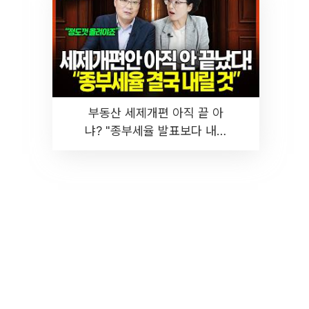
부동산 세제개편 아직 끝 아
냐? "종부세율 발표보다 내릴
것" 장기거주·양도세 전망 I 집
땅지성 I 김인만, 진미윤