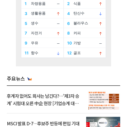
주요뉴스
후계자 없어도 회사는 남긴다?…‘제3자 승
계’ 시험대 오른 中企 현장 [기업승계 대전
환]
MSCI 발표 D-7…후보주 반등에 편입 기대