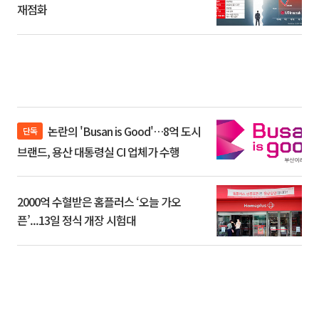
재점화
논란의 'Busan is Good'…8억 도시
단독
브랜드, 용산 대통령실 CI 업체가 수행
2000억 수혈받은 홈플러스 ‘오늘 가오
픈’...13일 정식 개장 시험대