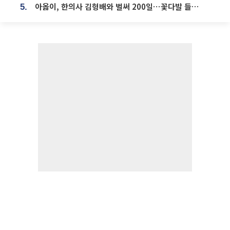
아옳이, 한의사 김형배와 벌써 200일⋯꽃다발 들고 "프러포즈 아냐"
5.