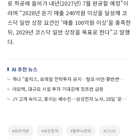
로 착공에 들어가 내년(2027년) 7월 완공할 예정”이
라며 “2028년 온기 매출 240억원 이상을 달성해 코
스닥 일반 상장 요건인 ‘매출 100억원 이상’을 충족한
뒤, 2029년 코스닥 일반 상장을 목표로 한다”고 말했
다.
AI 추천 뉴스
하나 "올릭스, 로레알 전략투자 유치…탈모·비만·황반변성 모멘텀 부각"
아모텍, 대규모 시설 투자 기대감에 장초반 급등
JY 고개 숙이고, 총리는 배수진⋯삼성전자 노사, 18일 ‘운명의 담판’
#로우카본
#유상증자
#블루나프타
#CCUS