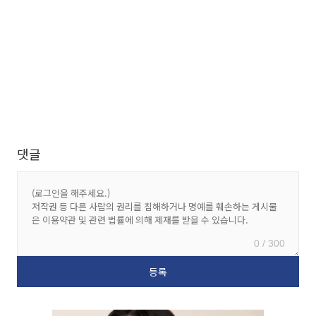
댓글
0 / 300