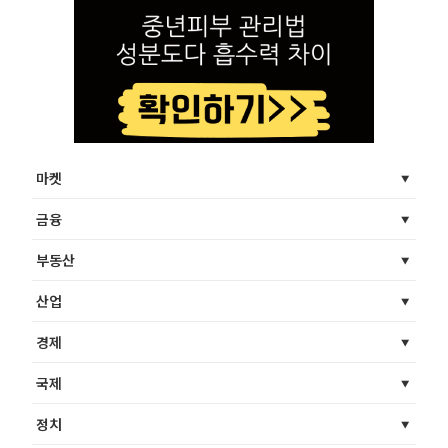
마켓
금융
부동산
산업
경제
국제
정치