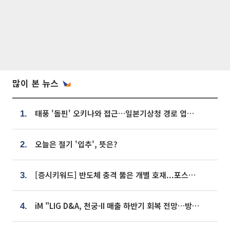
많이 본 뉴스
태풍 '돌핀' 오키나와 접근…일본기상청 경로 업데이트
1.
오늘은 절기 '입추', 뜻은?
2.
[증시키워드] 반도체 충격 뚫은 개별 호재...포스코퓨처엠·에코프로·한화솔루션 '눈길'
3.
iM "LIG D&A, 천궁-II 매출 하반기 회복 전망…방산 톱픽 유지"
4.