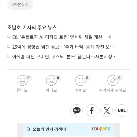
#자본잠식
조남호 기자의 주요 뉴스
E8, ‘온톨로지 AI·디지털 트윈’ 앞세워 체질 개선… 4분기 흑자전환 총력
25억에 경영권 넘긴 상보…‘주가 바닥’ 승계 마친 오너 2세, 주가 부양 나설까
아워홈 떠난 구미현, 코스닥 ‘본느’ 품는다…자본시장 전면 등판
0
0
0
0
좋아요
화나요
슬퍼요
추가취재 원해요