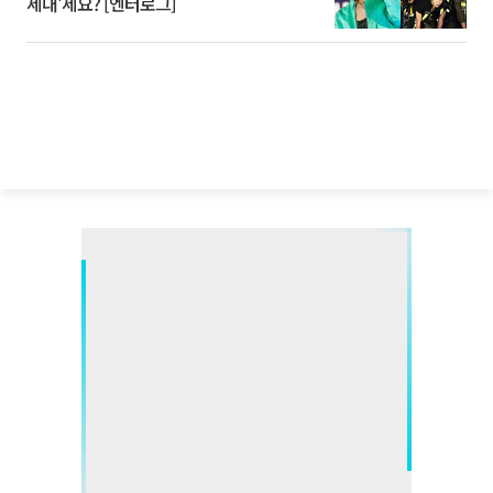
세대'세요? [엔터로그]