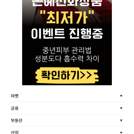
마켓
금융
부동산
산업