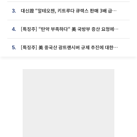
대신證 “알테오젠, 키트루다 큐렉스 판매 3배 급증…목표가 41만원 상향”
3.
[특징주] “탄약 부족하다“ 美 국방부 증산 요청에⋯국내 방산주 급등세
4.
[특징주] 美 중국산 광트랜시버 규제 추진에 대한광통신 등 광통신株 강세
5.