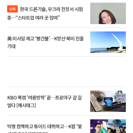
한국 드론기술, 우크라 전장서 시험
단독
중…“스타트업 여러 곳 참여”
美 미사일 재고 ‘빨간불’…K방산 북미 진출
기대
KBO 폭염 '여름방학' 끝…프로야구 갈 길
멀다 [해시태그]
빅뱅 컴백하고 튜이드 데뷔하고⋯K팝 '몇