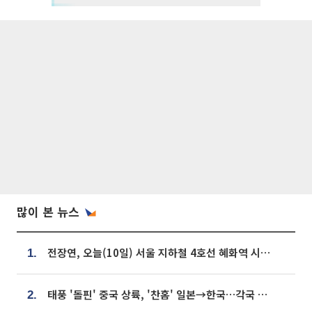
많이 본 뉴스
전장연, 오늘(10일) 서울 지하철 4호선 혜화역 시위…1호선 용산역 무정차
1.
태풍 '돌핀' 중국 상륙, '찬홈' 일본→한국…각국 기상청 예상 경로는?
2.