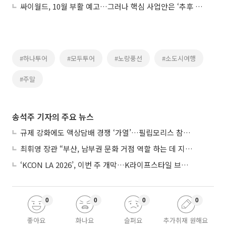
싸이월드, 10월 부활 예고…그러나 핵심 사업안은 ‘추후 공개’
#하나투어
#모두투어
#노랑풍선
#소도시여행
#주말
송석주 기자의 주요 뉴스
규제 강화에도 액상담배 경쟁 ‘가열’…필립모리스 참전, BAT와 격돌
최휘영 장관 “부산, 남부권 문화 거점 역할 하는 데 지원 아끼지 않을 것”
‘KCON LA 2026’, 이번 주 개막…K라이프스타일 브랜드 한 곳서 만끽
0
0
0
0
좋아요
화나요
슬퍼요
추가취재 원해요