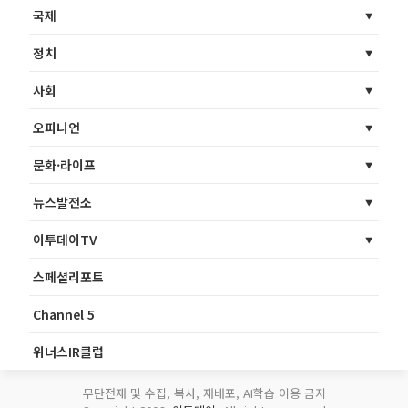
국제
정치
사회
오피니언
문화·라이프
뉴스발전소
이투데이TV
스페셜리포트
Channel 5
위너스IR클럽
무단전재 및 수집, 복사, 재배포, AI학습 이용 금지