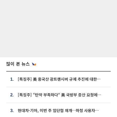
많이 본 뉴스
[특징주] 美 중국산 광트랜시버 규제 추진에 대한광통신 등 광통신株 강세
1.
[특징주] “탄약 부족하다“ 美 국방부 증산 요청에⋯국내 방산주 급등세
2.
현대차·기아, 이번 주 임단협 재개…하청 사용자성 재심도 ‘변수’
3.