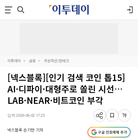
이투데이
금융
가상자산/핀테크
[넥스블록][인기 검색 코인 톱15]
AI·디파이·대형주로 쏠린 시선…
LAB·NEAR·비트코인 부각
입력 2026-06-02 17:23
넥스블록 손기현 기자
구글 선호매체 추가