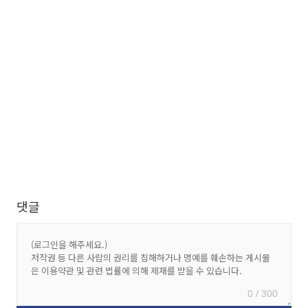
댓글
0 / 300