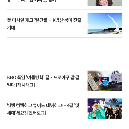
美 미사일 재고 ‘빨간불’…K방산 북미 진출
기대
KBO 폭염 '여름방학' 끝…프로야구 갈 길
멀다 [해시태그]
빅뱅 컴백하고 튜이드 데뷔하고⋯K팝 '몇
세대'세요? [엔터로그]