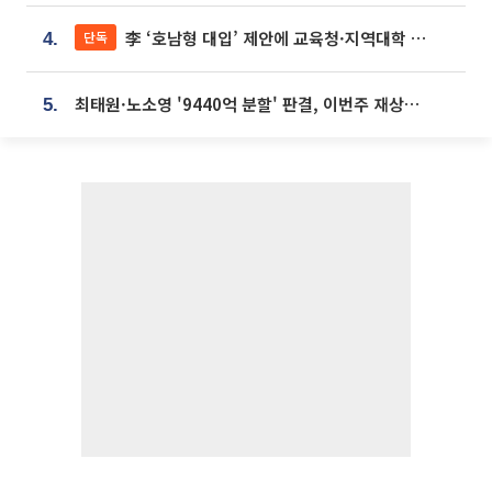
李 ‘호남형 대입’ 제안에 교육청·지역대학 서·논술형 입시 연계 '착수'
단독
4.
최태원·노소영 '9440억 분할' 판결, 이번주 재상고 여부 주목
5.