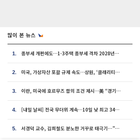
많이 본 뉴스
종부세 개편에도…1·3주택 종부세 격차 2028년부터 확대
1.
미국, 가상자산 포괄 규제 속도…상원, ‘클래리티법’ 9월 절차투표 추진
2.
이란, 미국에 호르무즈 합의 조건 제시…美 “경기 아직 안 끝나” [종합]
3.
[내일 날씨] 전국 무더위 계속…10일 낮 최고 34도 육박
4.
서경덕 교수, 김희철도 분노한 거꾸로 태극기⋯"엉터리는 아냐, 아쉬울 뿐"
5.