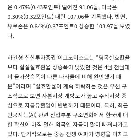
은 0.47%(0.43포인트) 떨어진 91.06을, 미국은
0.30%(0.32포인트) 내린 107.06을 기록했다. 반면,
유로존은 0.84%(0.87포인트0 상승한 103.97을 보였
다.
하건형 신한투자증권 이코노미스트는 “명목실효환율
보다 실질실효환율 상승폭이 낮았던 것은 4월 전월대
비 물가상승폭이 다른 나라들에 비해 완만했기 때
문”이라며 “실효환율이 계속 하락하는 것은 우선 구
조적으로 보면 자본시장 개방도가 높고 주식시장 중
심으로 자금유출입이 빈번하기 때문이다. 특히, 최근
인공지능(AI) 관련 산업부분 구조변화에서 한국에 대
한 확신이 아직 덜해 외국인 자금이 많이 빠져나가고
있다. 단기적으로는 중동 전쟁 여파가 영향을 미치고