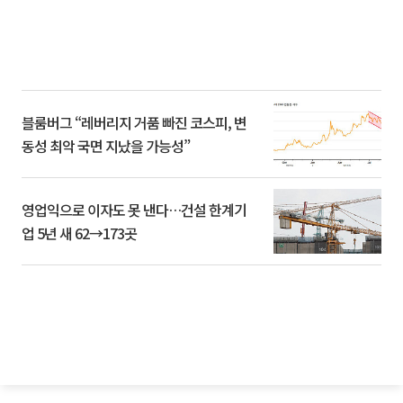
블룸버그 “레버리지 거품 빠진 코스피, 변
동성 최악 국면 지났을 가능성”
영업익으로 이자도 못 낸다…건설 한계기
업 5년 새 62→173곳