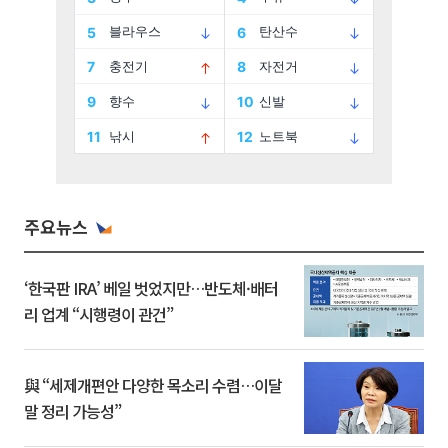
주요뉴스
‘한국판 IRA’ 베일 벗었지만…반도체·배터
리 업계 “시행령이 관건”
與 “세제개편안 다양한 목소리 수렴…이달
말 정리 가능성”