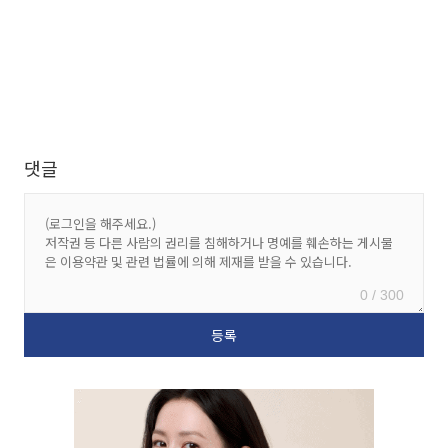
댓글
0 / 300