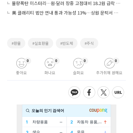
물량폭탄 미스터리…원·달러 장중 고점대비 18.2원 급락 ‘올 최대폭’
美 클래리티 법안 연내 통과 가능성 13%…상원 문턱서 제동
#환율
#실효환율
#반도체
#주식
0
0
0
0
좋아요
화나요
슬퍼요
추가취재 원해요