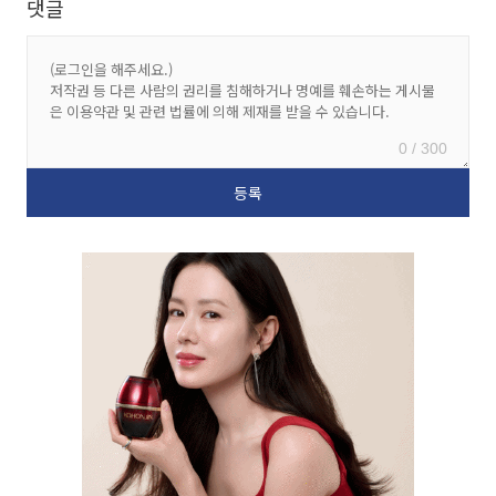
댓글
0 / 300