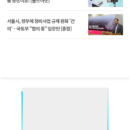
품 등장이오! [솔드아웃]
서울시, 정부에 정비사업 규제 완화 '건
의'⋯국토부 "협의 중" 입장만 [종합]