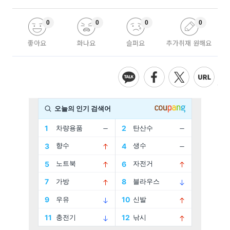
0
0
0
0
좋아요
화나요
슬퍼요
추가취재 원해요