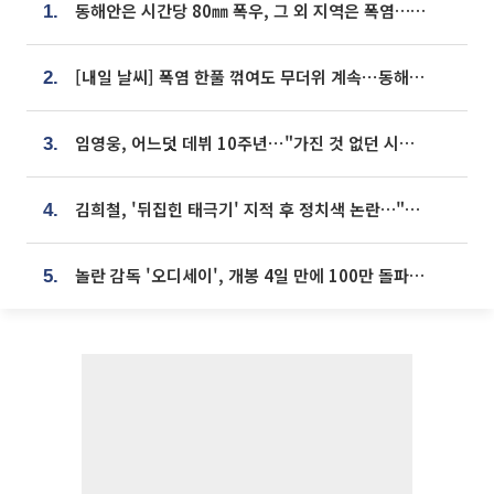
동해안은 시간당 80㎜ 폭우, 그 외 지역은 폭염…‘극과 극 날씨’
1.
[내일 날씨] 폭염 한풀 꺾여도 무더위 계속⋯동해안 이틀 연속 비
2.
임영웅, 어느덧 데뷔 10주년⋯"가진 것 없던 시절, 내 앞엔 20명의 팬뿐"
3.
김희철, '뒤집힌 태극기' 지적 후 정치색 논란…"좌우 떠나 우리나라 국기"
4.
놀란 감독 '오디세이', 개봉 4일 만에 100만 돌파⋯'왕사남' 보다 빠르다
5.