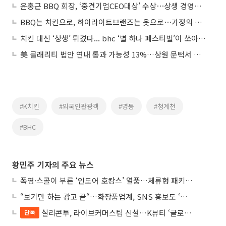
윤홍근 BBQ 회장, ‘중견기업CEO대상’ 수상⋯상생 경영ㆍK치킨 세계화 공로
BBQ는 치킨으로, 하이라이트브랜즈는 옷으로⋯가정의 달 ‘통큰 나눔’ 온기
치킨 대신 ‘상생’ 튀겼다... bhc ‘별 하나 페스티벌’이 쏘아 올린 ESG 신호탄
美 클래리티 법안 연내 통과 가능성 13%…상원 문턱서 제동
#K치킨
#외국인관광객
#명동
#청계천
#BHC
황민주 기자의 주요 뉴스
폭염·스콜이 부른 ‘인도어 호캉스’ 열풍…체류형 패키지 뜬다
“보기만 하는 광고 끝“…화장품업계, SNS 홍보도 ‘참여형 콘텐츠’로 변모
실리콘투, 라이브커머스팀 신설…K뷰티 ‘글로벌 판매망’ 확대
단독