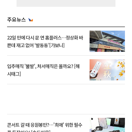
주요뉴스
22일 만에 다시 문 연 홈플러스…정상화 바
쁜데 재고 없어 ‘발동동’[가보니]
입추매직 '불발', 처서매직은 올까요? [해
시태그]
콘서트 갈 때 응원봉만?⋯'최애' 위한 필수