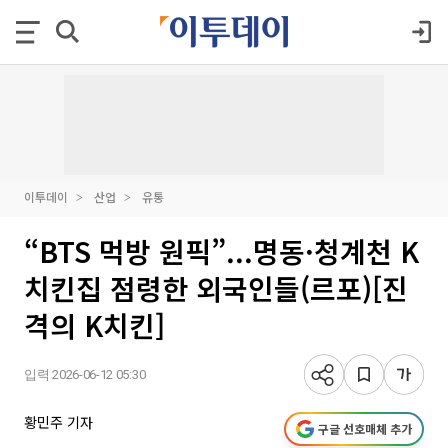
이투데이
산업
유통
“BTS 먹방 원픽”...명동·청계천 K
치킨집 점령한 외국인들(르포)[진
격의 K치킨]
입력 2026-06-12 05:30
황민주 기자
구글 선호매체 추가