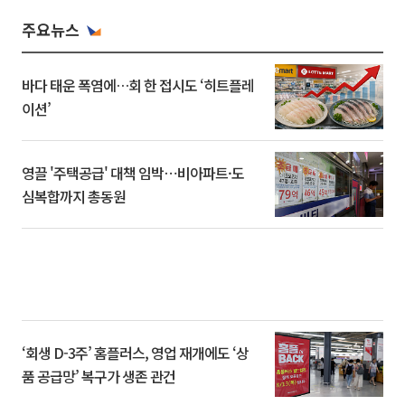
주요뉴스
바다 태운 폭염에…회 한 접시도 ‘히트플레
이션’
영끌 '주택공급' 대책 임박⋯비아파트·도
심복합까지 총동원
‘회생 D-3주’ 홈플러스, 영업 재개에도 ‘상
품 공급망’ 복구가 생존 관건