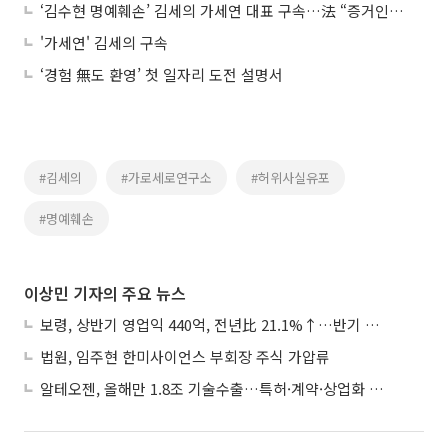
‘김수현 명예훼손’ 김세의 가세연 대표 구속…法 “증거인멸·도망 염려”
'가세연' 김세의 구속
‘경험 無도 환영’ 첫 일자리 도전 설명서
#김세의
#가로세로연구소
#허위사실유포
#명예훼손
이상민 기자의 주요 뉴스
보령, 상반기 영업익 440억, 전년比 21.1%↑…반기 역대 최대
법원, 임주현 한미사이언스 부회장 주식 가압류
알테오젠, 올해만 1.8조 기술수출…특허·계약·상업화 ‘삼박자’