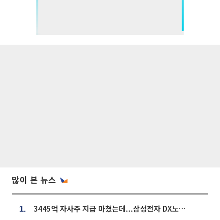
많이 본 뉴스
3445억 자사주 지급 마쳤는데...삼성전자 DX노조, 뒤늦은 '떼쓰기 집회'
1.