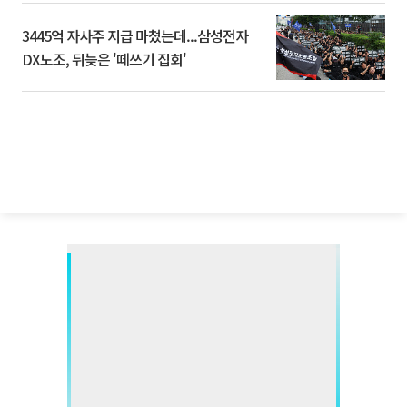
3445억 자사주 지급 마쳤는데...삼성전자
DX노조, 뒤늦은 '떼쓰기 집회'