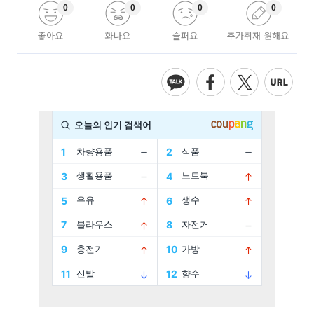
0
0
0
0
좋아요
화나요
슬퍼요
추가취재 원해요