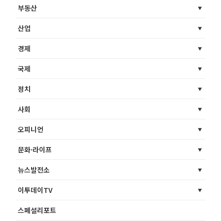
부동산
산업
경제
국제
정치
사회
오피니언
문화·라이프
뉴스발전소
이투데이TV
스페셜리포트