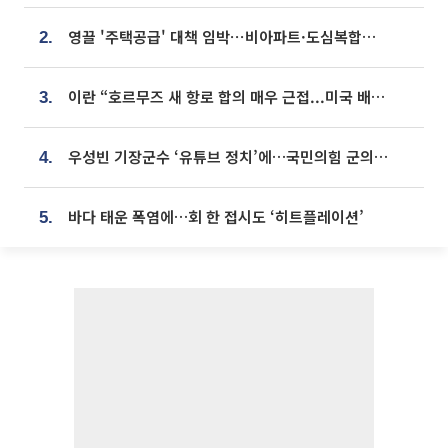
영끌 '주택공급' 대책 임박⋯비아파트·도심복합까지 총동원
2.
이란 “호르무즈 새 항로 합의 매우 근접...미국 배상 먼저”
3.
우성빈 기장군수 ‘유튜브 정치’에…국민의힘 군의원들 집단 반발
4.
바다 태운 폭염에…회 한 접시도 ‘히트플레이션’
5.