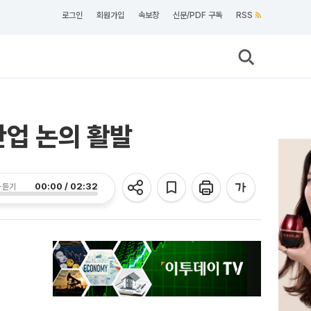
로그인
회원가입
속보창
신문/PDF 구독
RSS
업 논의 활발
00:00 / 02:32
 듣기