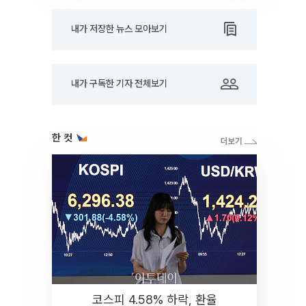
내가 저장한 뉴스 모아보기
내가 구독한 기자 전체보기
한 컷
코스피 4.58% 하락, 환율