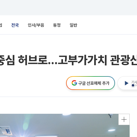
업
전국
인사/부음
동정
일반
 중심 허브로…고부가가치 관광산
기사
구글 선호매체 추가