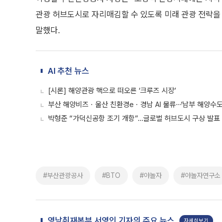
관광 허브도시로 자리매김할 수 있도록 미래 관광 전략을
말했다.
AI 추천 뉴스
[시론] 해양관광 핵으로 떠오른 ‘크루즈 시장’
부산 해양비즈ㆍ울산 친환경eㆍ경남 AI 물류⋯‘남부 해양수도
박형준 “가덕신공항 조기 개항”…글로벌 허브도시 구상 발표
#부산관광공사
#BTO
#야놀자
#야놀자연구소
영남취재본부 서영인 기자의 주요 뉴스
자세히보기