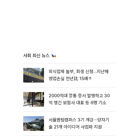
사회 최신 뉴스
외식업체 놀부, 회생 신청…지난해
영업손실 전년比 15배↑
2000억대 깡통 증서 발행하고 30
억 챙긴 보험사 대표 등 6명 기소
서울퀀텀캠퍼스 3기 개강⋯양자기
술 21개 아이디어 사업화 지원