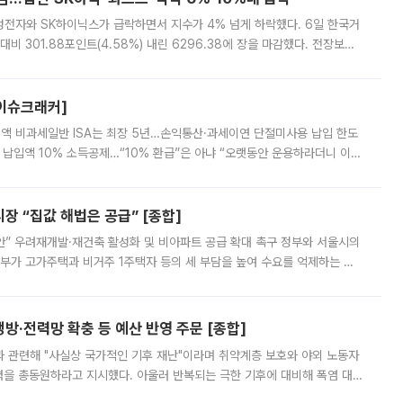
삼성전자와 SK하이닉스가 급락하면서 지수가 4% 넘게 하락했다. 6일 한국거
비 301.88포인트(4.58%) 내린 6296.38에 장을 마감했다. 전장보다
스피는 장중 한때 6550.94까지 오르기도 했으나 6238.32까지 밀리기도 했
[이슈크래커]
 전액 비과세일반 ISA는 최장 5년…손익통산·과세이연 단절미사용 납입 한도
납입액 10% 소득공제…“10% 환급”은 아냐 “오랫동안 운용하라더니 이제
 ‘만능 절세 통장’으로 불리는 개인종합자산관리계좌(ISA)가 두 갈래로 개
 “집값 해법은 공급” [종합]
안” 우려재개발·재건축 활성화 및 비아파트 공급 확대 촉구 정부와 서울시의
정부가 고가주택과 비거주 1주택자 등의 세 부담을 높여 수요를 억제하는 카
키울 것이라며 세금이 아닌 공급이 근본적인 처방이라고 전면 반박했다.
방·전력망 확충 등 예산 반영 주문 [종합]
과 관련해 "사실상 국가적인 기후 재난"이라며 취약계층 보호와 야외 노동자
정력을 총동원하라고 지시했다. 아울러 반복되는 극한 기후에 대비해 폭염 대응
영하는 방안도 검토하라고 주문했다. 이 대통령은 이날 폭염·가뭄 대