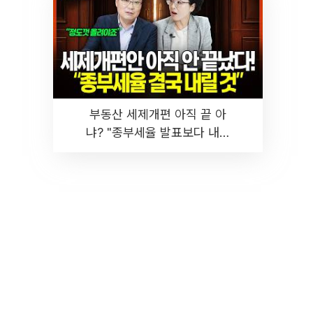
부동산 세제개편 아직 끝 아
냐? "종부세율 발표보다 내릴
것" 장기거주·양도세 전망 I 집
땅지성 I 김인만, 진미윤