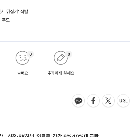
사 뒤집기' 적발
 주도
0
0
슬퍼요
추가취재 원해요
감…삼전·SK하닉 '와르르' 각각 6%·10%대 급락