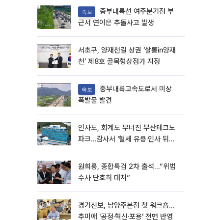
중부내륙선 여주분기점 부
속보
근서 연이은 추돌사고 발생
서초구, 양재천길 상권 ‘살롱in양재
천’ 제8호 골목형상점가 지정
중부내륙고속도로서 미상
속보
폭발물 발견
인사도, 회계도 무너진 부산테크노
파크…감사서 '혈세 유용·인사 뒤집
기' 적발
원희룡, 종합특검 2차 출석…“위법
수사 단호히 대처”
경기신보, 남양주본점 첫 워크숍…
추미애 '공정·혁신·포용' 전면 반영