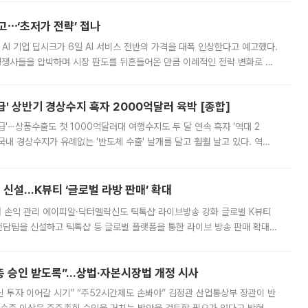
예고⋯‘초저가 전략’ 접나
 AI 기업 딥시크가 6일 AI 서비스 전반의 가격을 대폭 인상한다고 예고했다.
 경쟁사들을 압박하며 시장 판도를 뒤흔들어온 만큼 이례적인 전략 변화로 평
 이날 공지를 통해 구체적인 인상 폭은 공개하지 않았지만 상당한 수
' 상반기 경상수지 흑자 2000억달러 육박 [종합]
급'⋯상품수출도 첫 1000억달러대 여행수지도 두 달 연속 흑자 '역대 2
국내 경상수지가 유례없는 '반도체 수출' 날개를 달고 훨훨 날고 있다. 역대
경상수지 뿐 아니라 상반기 경상수지 흑자도 2000억달러에 근접하며 사상 최
신설…K뷰티 ‘글로벌 라방 판매’ 확대
터 손익 관리 에이피알·닥터멜락신도 틱톡샵 라이브방송 강화 글로벌 K뷰티
담팀을 신설하고 틱톡샵 등 글로벌 플랫폼을 통한 라이브 방송 판매 확대에
급하는 데서 한발 더 나아가 방송 기획과 상품 구성, 출연자 섭외, 손익
주총 승인 받도록”…상법·자본시장법 개정 시사
닌 투자 이어갈 시기” “주52시간제도 손봐야” 김정관 산업통상부 장관이 반