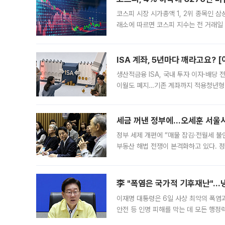
코스피 시장 시가총액 1, 2위 종목인 
래소에 따르면 코스피 지수는 전 거래일 대
1.81% 내린 6478.75에 출발한 코
다. 이날 오전
ISA 계좌, 5년마다 깨라고요? 
생산적금융 ISA, 국내 투자 이자·배당
이월도 폐지…기존 계좌까지 적용청년형 
는 5년마다 계좌를 해지하라는 건가요?”
편을
세금 꺼낸 정부에…오세훈 서울시장
정부 세제 개편에 “매물 잠김·전월세 불
부동산 해법 전쟁이 본격화하고 있다. 
드를 꺼내자 서울시는 전·월세 부담만 
李 "폭염은 국가적 기후재난"…냉
이재명 대통령은 6일 사상 최악의 폭염
안전 등 인명 피해를 막는 데 모든 행
인프라 확충 계획을 내년도 예산안에 반