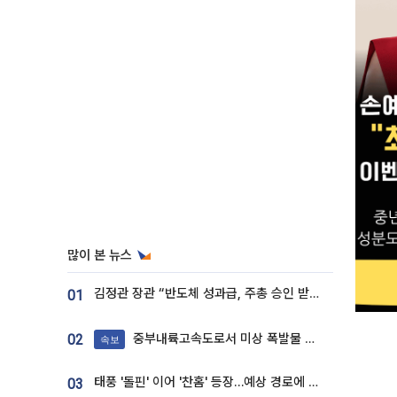
많이 본 뉴스
김정관 장관 “반도체 성과급, 주총 승인 받도록”…상법·자본시장법 개정 시사
01
중부내륙고속도로서 미상 폭발물 발견
02
속보
태풍 '돌핀' 이어 '찬홈' 등장…예상 경로에 한국 '한숨'
03