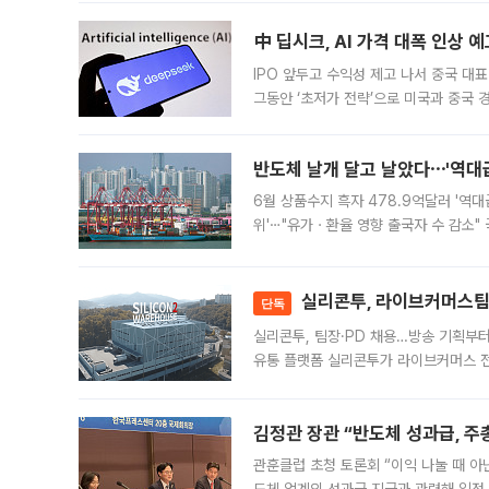
中 딥시크, AI 가격 대폭 인상 
IPO 앞두고 수익성 제고 나서 중국 대표
그동안 ‘초저가 전략’으로 미국과 중국
가된다. 블룸버그통신에 따르면 딥시크는
반도체 날개 달고 날았다⋯'역대급
6월 상품수지 흑자 478.9억달러 '역대
위'⋯"유가ㆍ환율 영향 출국자 수 감소" 
급 수출 호조가 매달 이어지면서 6월 
대 기
실리콘투, 라이브커머스팀 
단독
실리콘투, 팀장·PD 채용…방송 기획부
유통 플랫폼 실리콘투가 라이브커머스 전
나섰다. 국내 화장품을 해외 유통망에 공
김정관 장관 “반도체 성과급, 
관훈클럽 초청 토론회 “이익 나눌 때 아