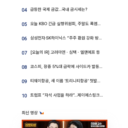
급등한 국제 금값…국내 금시세는?
04
오늘 KBO 긴급 실행위원회, 주말도 폭염취소 될까
05
삼성전자·SK하이닉스 “주주 환원 강화 방안 마련”
06
[오늘의 IR] 고려아연ㆍ심텍ㆍ엘앤에프 등
07
코스피, 장중 5%대 급락에 사이드카 발동…삼성·SK 동반 폭락
08
티웨이항공, 새 이름 '트리니티항공' 첫발…SSC 전략 본격화
09
트럼프 “자석 사업을 하라”…제이에스링크, 비중국 영구자석 공급망 구축 속도
10
최신 영상