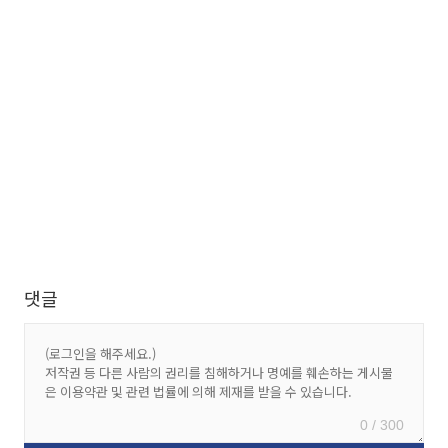
댓글
0 / 300