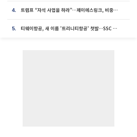
트럼프 “자석 사업을 하라”…제이에스링크, 비중국 영구자석 공급망 구축 속도
4.
티웨이항공, 새 이름 '트리니티항공' 첫발…SSC 전략 본격화
5.