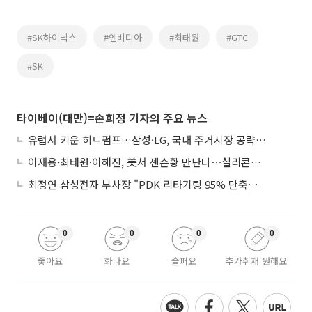
#SK하이닉스
#엔비디아
#최태원
#GTC
#SK
타이베이(대만)=손희정 기자의 주요 뉴스
유럽서 키운 히트펌프…삼성·LG, 국내 주거시장 공략 ‘속도’
이재용·최태원·이해진, 美서 젠슨황 만난다⋯실리콘밸리 집결하는 AI리더
최정연 삼성전자 부사장 "PDK 리타기팅 95% 단축…에이전트 AI 시범 활용"
0
0
0
0
좋아요
화나요
슬퍼요
추가취재 원해요