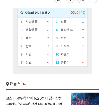
주요뉴스
코스피, 4% 하락에 6270선 마감…삼전
·SK하닉 '와르르' 각각 6%·10%대 급락