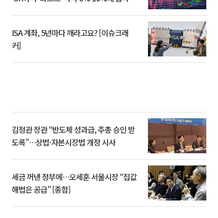
ISA 계좌, 5년마다 깨라고요? [이슈크래
커]
김정관 장관 “반도체 성과급, 주총 승인 받
도록”…상법·자본시장법 개정 시사
세금 꺼낸 정부에…오세훈 서울시장 “집값
해법은 공급” [종합]