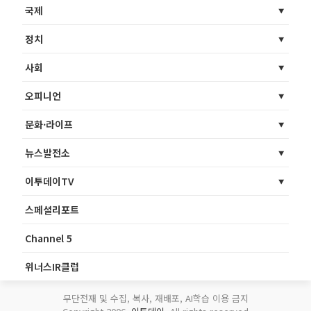
국제
정치
사회
오피니언
문화·라이프
뉴스발전소
이투데이TV
스페셜리포트
Channel 5
위너스IR클럽
무단전재 및 수집, 복사, 재배포, AI학습 이용 금지