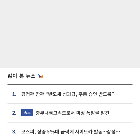
많이 본 뉴스
김정관 장관 “반도체 성과급, 주총 승인 받도록”…상법·자본시장법 개정 시사
1.
중부내륙고속도로서 미상 폭발물 발견
속보
2.
코스피, 장중 5%대 급락에 사이드카 발동…삼성·SK 동반 폭락
3.