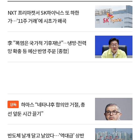
NXT 프리마켓서 SK하이닉스 또 하한
가⋯‘11주 거래’에 시초가 왜곡
李 "폭염은 국가적 기후재난"…냉방·전력
망 확충 등 예산 반영 주문 [종합]
하마스 “네타냐후 합의안 거절, 총
단독
선 앞둔 시간 끌기”
반도체 날개 달고 날았다⋯'역대급' 상반