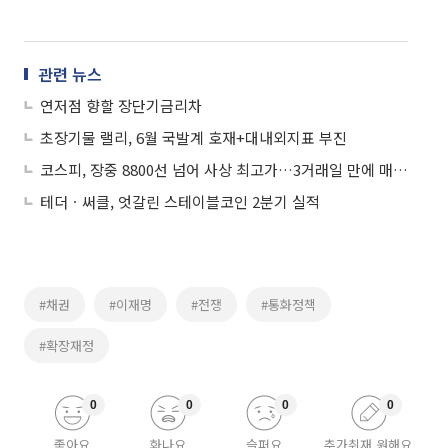
관련 뉴스
연저점 향할 장단기금리차
초장기물 랠리, 6월 국발계 호재+대내외지표 부진
코스피, 장중 8800선 넘어 사상 최고가…3거래일 만에 매수 사이드카 발동
테더ㆍ써클, 엇갈린 스테이블코인 2분기 실적
#채권
#이재명
#전쟁
#통화정책
#확장재정
0
0
0
0
좋아요
화나요
슬퍼요
추가취재 원해요