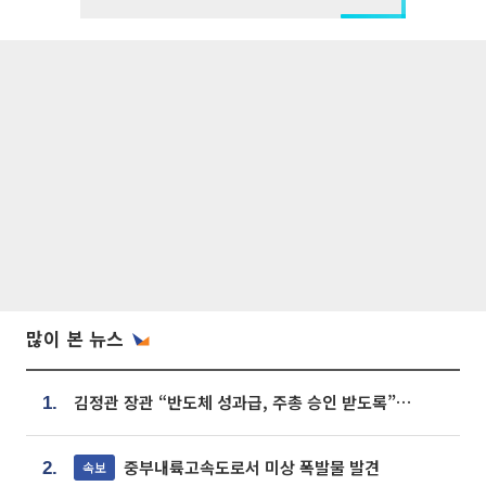
많이 본 뉴스
김정관 장관 “반도체 성과급, 주총 승인 받도록”…상법·자본시장법 개정 시사
1.
중부내륙고속도로서 미상 폭발물 발견
속보
2.