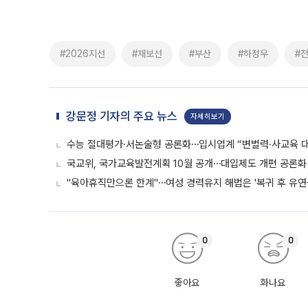
#2026지선
#재보선
#부산
#하정우
#
강문정 기자의 주요 뉴스
자세히보기
수능 절대평가·서논술형 공론화⋯입시업계 “변별력·사교육 대
국교위, 국가교육발전계획 10월 공개⋯대입제도 개편 공론화 
"육아휴직만으론 한계"⋯여성 경력유지 해법은 '복귀 후 유연
0
0
좋아요
화나요