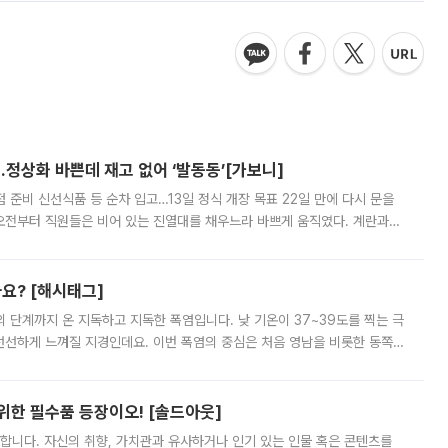
…정상화 바쁜데 재고 없어 ‘발동동’[가보니]
준비 신선식품 등 순차 입고…13일 정식 개장 목표 22일 만에 다시 문을
오전부터 직원들은 비어 있는 진열대를 채우느라 바쁘게 움직였다. 계란과
리를 잡기 시작했지만, 매장 곳곳엔 여전히 텅 빈 매대가 먼저 눈에 들어왔
까요? [해시태그]
’의 단계까지 온 지독하고 지독한 폭염입니다. 낮 기온이 37~39도를 찍는 극
 선선하게 느껴질 지경인데요. 이번 폭염의 중심은 처음 영남을 비롯한 동쪽
 북서풍이 산맥을 넘어 영남 쪽으로 내려오면서 뜨겁고 건조해졌는데요.
 위한 필수품 등장이오! [솔드아웃]
합니다. 자신의 취향, 가치관과 유사하거나 인기 있는 인물 혹은 콘텐츠를