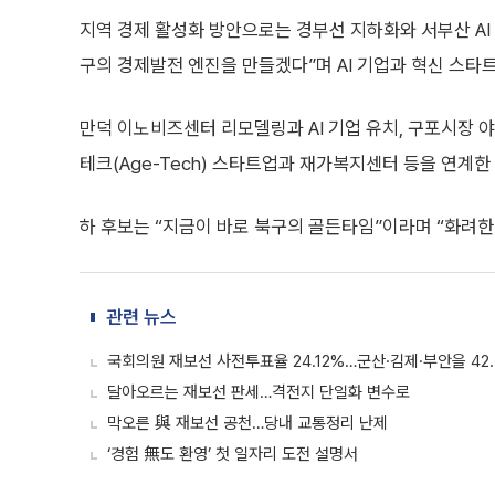
지역 경제 활성화 방안으로는 경부선 지하화와 서부산 AI
구의 경제발전 엔진을 만들겠다”며 AI 기업과 혁신 스타트
만덕 이노비즈센터 리모델링과 AI 기업 유치, 구포시장 야
테크(Age-Tech) 스타트업과 재가복지센터 등을 연계한 
하 후보는 “지금이 바로 북구의 골든타임”이라며 “화려한
관련 뉴스
국회의원 재보선 사전투표율 24.12%…군산·김제·부안을 42.
달아오르는 재보선 판세…격전지 단일화 변수로
막오른 與 재보선 공천…당내 교통정리 난제
‘경험 無도 환영’ 첫 일자리 도전 설명서