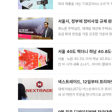
따라 제품을 사는 '디토(Ditto) 소비
어디일까요? 아이돌 콘서트 시작을 기다
서울시, 정부에 정비사업 규제 완화
명노준 주택실장, 재개발·재건축 주택공
공급 확대 방침을 거듭 강조한 가운데 정
면 반박하고 나섰다. 명노준 서울시 주택
서울 40도 찍더니 하남 40.8도
서울ㆍ노원 40.2도 이어 하남 40.8도
안 비 시작·내륙 소나기…무더위·열대야 
에서도 40도를 웃도는 기온이 관측됐다
의 극심한
넥스트레이드, 12일부터 프리마
대체거래소(ATS) 넥스트레이드가 프리
내 상·하한가 주문을 한시적으로 금지하
가 체결 사례와 관련해 설명자료를 내고