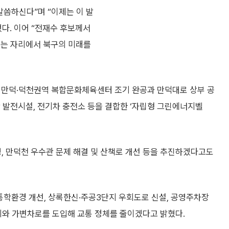
 말씀하신다”며 “이제는 이 발
다. 이어 “전재수 후보께서
시는 자리에서 북구의 미래를
우선 만덕·덕천권역 복합문화체육센터 조기 완공과 만덕대로 상부 공
 발전시설, 전기차 충전소 등을 결합한 ‘자립형 그린에너지벨
, 만덕천 우수관 문제 해결 및 산책로 개선 등을 추진하겠다고도
통학환경 개선, 상록한신·주공3단지 우회도로 신설, 공영주차장
체계와 가변차로를 도입해 교통 정체를 줄이겠다고 밝혔다.