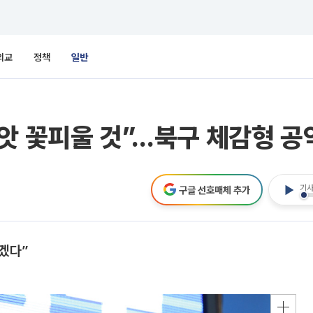
외교
정책
일반
앗 꽃피울 것”…북구 체감형 공
기사
구글 선호매체 추가
겠다”