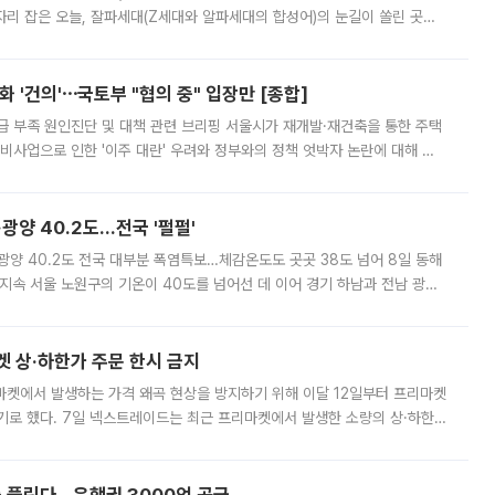
'가 자리 잡은 오늘, 잘파세대(Z세대와 알파세대의 합성어)의 눈길이 쏠린 곳은
리는 공연장. 응원봉만큼이나 눈에 띄는 게 있습니다. 공연이 시작되기
 '건의'⋯국토부 "협의 중" 입장만 [종합]
급 부족 원인진단 및 대책 관련 브리핑 서울시가 재개발·재건축을 통한 주택
비사업으로 인한 '이주 대란' 우려와 정부와의 정책 엇박자 논란에 대해 정
실장은 2031년까지 31만 가구 착공 목표에 차질이 없다는 입장이나,
·광양 40.2도…전국 '펄펄'
·광양 40.2도 전국 대부분 폭염특보…체감온도도 곳곳 38도 넘어 8일 동해
지속 서울 노원구의 기온이 40도를 넘어선 데 이어 경기 하남과 전남 광양
. 전국 대부분 지역에 폭염특보가 내려진 가운데 곳곳에서 39~40도 안팎
켓 상·하한가 주문 한시 금지
마켓에서 발생하는 가격 왜곡 현상을 방지하기 위해 이달 12일부터 프리마켓
기로 했다. 7일 넥스트레이드는 최근 프리마켓에서 발생한 소량의 상·하한
, 주문 오류로 인한 가격 급등락을 최소화하기 위한 비상 대응방안을 발표