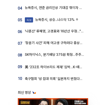
뉴욕증시, 연준 금리인상 기대감 꺾이자 상승...S&P500 사상 최고치 [종합]
04
뉴욕증시, 상승...나스닥 1.3% ↑
05
속보
'나혼산' 류혜영, 고경표와 16년산 우정…"자취방서 부모님과 마주쳐"
06
'장윤기 사건' 피해 여고생 구하려다 중상…고교생 의상자 지정
07
SK하이닉스, 분기배당 375원 확정…주주환원책 9월로 앞당겨 발표
08
09
美 ‘232조 하이브리드 제재’ 임박…K-태양광, 불확실성 털고 날개 다나
10
축구협회 '성 접대 의혹' 일본까지 번졌다…日 심판 실명 공개
최신 영상