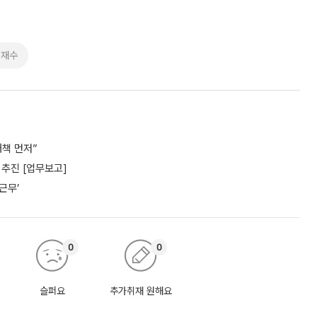
전재수
책 먼저”
추진 [업무보고]
근무’
0
0
슬퍼요
추가취재 원해요