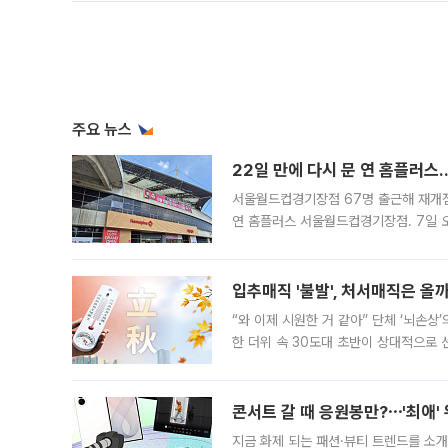
주요 뉴스
22일 만에 다시 문 연 홈플러스
서울월드컵경기장점 67명 출근해 재개점 
연 홈플러스 서울월드컵경기장점. 7일 
우유, 과일 같은 신선식품이 차근차근 자
입추매직 '불발', 처서매직은 올
“와 이제 시원한 거 같아” 단체 ‘뇌손상
한 더위 속 30도대 초반이 상대적으로
지역에 있었습니다. 7월 말에는 서풍과
콘서트 갈 때 응원봉만?⋯'최애'
지금 화제 되는 패션·뷰티 트렌드를 소개