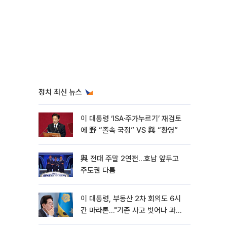
정치 최신 뉴스
이 대통령 ‘ISA·주가누르기’ 재검토
에 野 “졸속 국정” VS 與 “환영”
與 전대 주말 2연전…호남 앞두고
주도권 다툼
이 대통령, 부동산 2차 회의도 6시
간 마라톤…"기존 사고 벗어나 과감
히 실천"