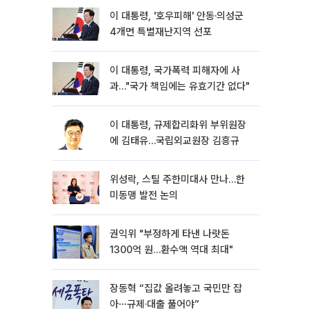
이 대통령, '호우피해' 안동·의성군
4개면 특별재난지역 선포
이 대통령, 국가폭력 피해자에 사
과…"국가 책임에는 유효기간 없다"
이 대통령, 규제합리화위 부위원장
에 김태유…국립외교원장 김흥규
위성락, 스틸 주한미대사 만나…한
미동맹 발전 논의
권익위 "부정하게 타낸 나랏돈
1300억 원…환수액 역대 최대"
장동혁 “집값 올려놓고 국민만 잡
아⋯규제·대출 풀어야”