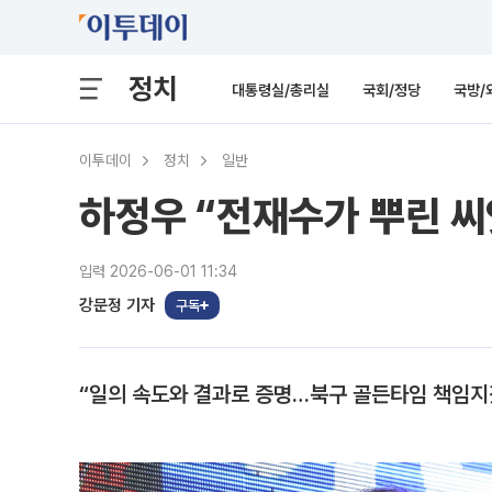
정치
대통령실/총리실
국회/정당
국방/
이투데이
정치
일반
하정우 “전재수가 뿌린 씨
입력 2026-06-01 11:34
강문정 기자
구독
“일의 속도와 결과로 증명…북구 골든타임 책임지