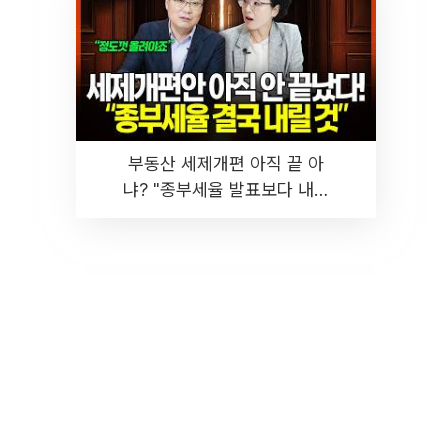
부동산 세제개편 아직 끝 아
냐? "종부세율 발표보다 내릴
것" 장기거주·양도세 전망 I 집
땅지성 I 김인만, 진미윤