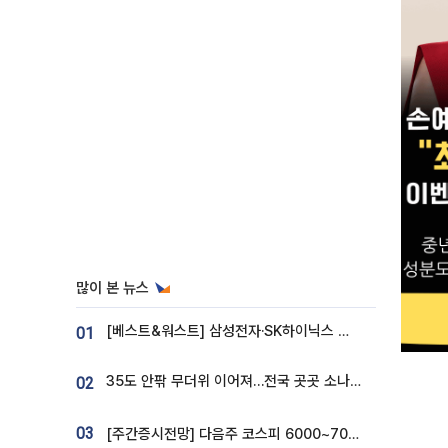
많이 본 뉴스
[베스트&워스트] 삼성전자·SK하이닉스 밀린 한 주…상상인증권은 85% 급등
01
35도 안팎 무더위 이어져…전국 곳곳 소나기 [오늘 날씨]
02
03
[주간증시전망] 다음주 코스피 6000~7000⋯“外人 수급은 정책이 변수”