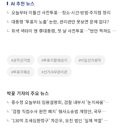
AI 추천 뉴스
오늘부터 이틀간 사전투표…장소·시간·방법·주의점 정리
대통령 ‘투표지 노출’ 논란, 관리관만 못보면 문제 없다?
회색 넥타이 맨 李대통령, 첫 날 사전투표…"반만 찍혀도 괜찮나"
#공직선거법
#투표지촬영금지
#비밀선거원칙
#투표지훼손
#선거사무관리관
박꽃 기자의 주요 뉴스
중수청 오늘부터 임용설명회, 검찰 내부서 '눈치싸움' 기류변화도
‘검찰 직접수사 완전 폐지’ 형사소송법 개정안, 국무회의 통과
‘130억 조세심판청구’ 차은우, 모친 법인 ‘실제 역할’ 다툴 듯