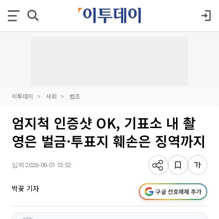
이투데이
사회
법조
엄지척 인증샷 OK, 기표소 내 촬
영은 벌금·투표지 훼손은 징역까지
입력 2026-06-01 13:52
박꽃 기자
구글 선호매체 추가