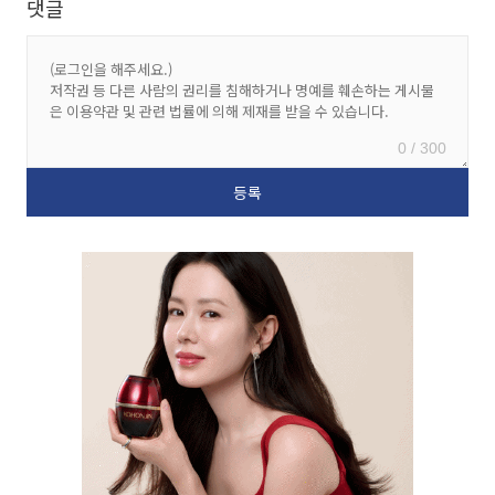
댓글
0 / 300