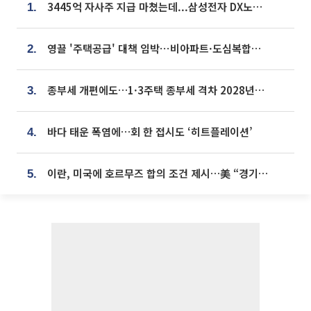
3445억 자사주 지급 마쳤는데...삼성전자 DX노조, 뒤늦은 '떼쓰기 집회'
1.
영끌 '주택공급' 대책 임박⋯비아파트·도심복합까지 총동원
2.
종부세 개편에도…1·3주택 종부세 격차 2028년부터 확대
3.
바다 태운 폭염에…회 한 접시도 ‘히트플레이션’
4.
이란, 미국에 호르무즈 합의 조건 제시…美 “경기 아직 안 끝나” [종합]
5.