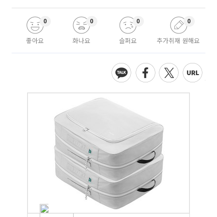
0
0
0
0
좋아요
화나요
슬퍼요
추가취재 원해요