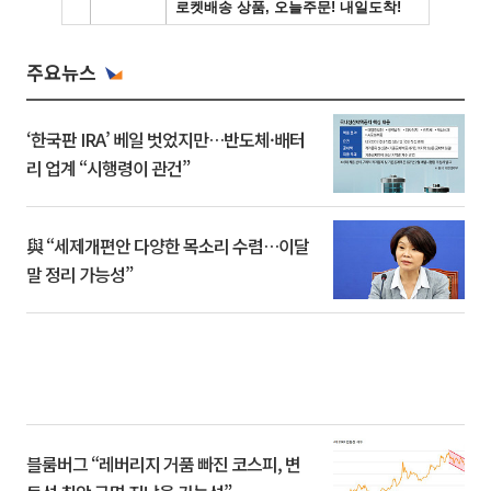
주요뉴스
‘한국판 IRA’ 베일 벗었지만…반도체·배터
리 업계 “시행령이 관건”
與 “세제개편안 다양한 목소리 수렴…이달
말 정리 가능성”
블룸버그 “레버리지 거품 빠진 코스피, 변