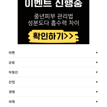
마켓
금융
부동산
산업
경제
국제