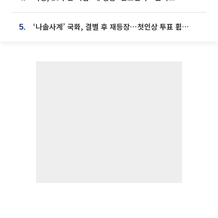
‘나솔사계’ 국화, 결별 후 재등장⋯첫인상 투표 휩쓸고 ‘인기녀’ 등극
5.