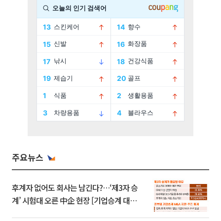
주요뉴스
후계자 없어도 회사는 남긴다?…‘제3자 승
계’ 시험대 오른 中企 현장 [기업승계 대전
환]