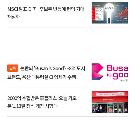
MSCI 발표 D-7…후보주 반등에 편입 기대
재점화
논란의 'Busan is Good'…8억 도시
단독
브랜드, 용산 대통령실 CI 업체가 수행
2000억 수혈받은 홈플러스 ‘오늘 가오
픈’...13일 정식 개장 시험대