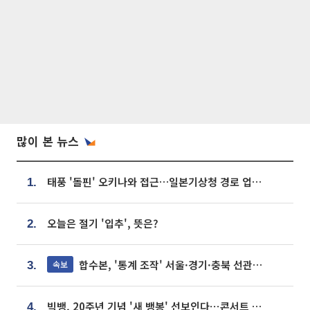
많이 본 뉴스
태풍 '돌핀' 오키나와 접근…일본기상청 경로 업데이트
1.
오늘은 절기 '입추', 뜻은?
2.
합수본, '통계 조작' 서울·경기·충북 선관위 등 추가 압수수색
속보
3.
빅뱅, 20주년 기념 '새 뱅봉' 선보인다⋯콘서트 앞두고 팝업 개최
4.