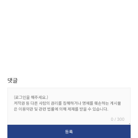
댓글
0 / 300